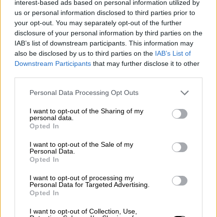
interest-based ads based on personal information utilized by
δικογραφίες"… «Και μάλιστα ήταν τόσο
us or personal information disclosed to third parties prior to
ενορχηστρωμένη αυτή η προσπάθεια,
your opt-out. You may separately opt-out of the further
εντυπωσιακή, που πράγματι, το 80%, κάποια
disclosure of your personal information by third parties on the
στιγμή, των πολιτών απαντούσε ότι, ναι
IAB’s list of downstream participants. This information may
also be disclosed by us to third parties on the
IAB’s List of
υπάρχει συγκάλυψη».
Downstream Participants
that may further disclose it to other
third parties.
ΔΙΑΒΑΣΤΕ ΕΠΙΣΗΣ
Please note that this website/app uses one or more Google
Personal Data Processing Opt Outs
services and may gather and store information including but
Πολιτική
|
19.06.2025 11:41
not limited to your visit or usage behaviour. You may click to
I want to opt-out of the Sharing of my
Μητσοτάκης για την κρίση στη Μέση
personal data.
grant or deny consent to Google and its third-party tags to
Opted In
Ανατολή: Δεν έχει καμία βάση το
use your data for below specified purposes in below Google
ενδεχόμενο «χτυπήματος» στη Σούδα
consent section.
I want to opt-out of the Sale of my
Personal Data.
Opted In
I want to opt-out of processing my
Personal Data for Targeted Advertising.
Αναφερόμενος στη χθεσινή συζήτηση στην
Opted In
Ολομέλεια
, «με βάση το σύνολο της
I want to opt-out of Collection, Use,
δικογραφίας», είπε ότι τα κόμματα έγραψαν