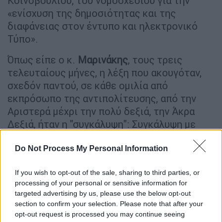
Κοινοβουλίου, του νομοσχεδίου για την
«ενίσχυση της δημοσιότητας και της
διαφάνειας στον έντυπο και ηλεκτρονικό
Τύπο».
Όπως είπε ο κ.
Μαρινάκης
, τους τρεις
τελευταίους μήνες, η λέξη που ακουγόταν,
σχεδόν παντού, σε κάθε ομιλία από
εκπρόσωπο της αντιπολίτευσης, από την
Αριστερά μέχρι την πολύ δεξιά, την Άκρα
Δεξιά, ήταν η "συγκάλυψη": Συγκάλυψη με
ξυλόλια, που λαθρέμποροι τα μετέφεραν και
η κυβέρνηση τους προστάτευε, "μπάζωμα"
Do Not Process My Personal Information
για να κρυφτούν αυτά τα παράνομα υλικά, για
If you wish to opt-out of the sale, sharing to third parties, or
"ενορχηστρωτές της συγκάλυψης" με πρώτο
processing of your personal or sensitive information for
και κυριότερο τον πρωθυπουργό, τον
targeted advertising by us, please use the below opt-out
πρόεδρο της
Βουλής
που τώρα είναι
section to confirm your selection. Please note that after your
Πρόεδρος της Δημοκρατίας που "έκρυβε
opt-out request is processed you may continue seeing