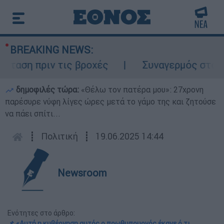
BREAKING NEWS:
αση πριν τις βροχές
Συναγερμός στον Λυ
δημοφιλές τώρα:
«Θέλω τον πατέρα μου»: 27χρονη
παρέσυρε νύφη λίγες ώρες μετά το γάμο της και ζητούσε
να πάει σπίτι...
┋
Πολιτική
┋
19.06.2025 14:44
Newsroom
Ενότητες στο άρθρο:
📌 «Αυτή η κυβέρνηση αυτός ο πρωθυπουργός έκανε ό,τι