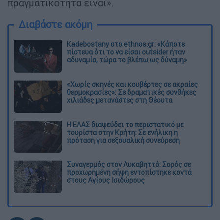
πραγματικότητα είναι».
Διαβάστε ακόμη
Kadebostany στο ethnos.gr: «Κάποτε
πίστευα ότι το να είσαι outsider ήταν
αδυναμία, τώρα το βλέπω ως δύναμη»
«Χωρίς σκηνές και κουβέρτες σε ακραίες
θερμοκρασίες»: Σε δραματικές συνθήκες
χιλιάδες μετανάστες στη Θέουτα
Η ΕΛΑΣ διαψεύδει το περιστατικό με
τουρίστα στην Κρήτη: Σε ενήλικη η
πρόταση για σεξουαλική συνεύρεση
Συναγερμός στον Λυκαβηττό: Σορός σε
προχωρημένη σήψη εντοπίστηκε κοντά
στους Αγίους Ισιδώρους