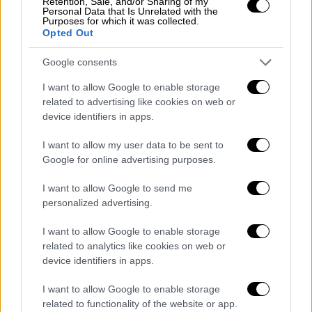
Retention, Sale, and/or Sharing of my
Personal Data that Is Unrelated with the
τις προτάσεις τους. «Και αναρωτιέμαι:
Purposes for which it was collected.
Ξέχασαν να μιλήσουν για τα ξυλόλια; Ξέχασαν
Opted Out
να μιλήσουν με τα χαμένα βαγόνια; Είδατε
Google consents
κάπου να λένε για νεκρούς τους οποίους
εξαφανίσαμε; Μίλησε κανείς για ευθύνες του
I want to allow Google to enable storage
related to advertising like cookies on web or
πρωθυπουργού ή οποιουδήποτε άλλου, που
device identifiers in apps.
θα μπορούσαν να το κάνουν με βάση το
σύνολο της δικογραφίας, για μπάζωμα με
I want to allow my user data to be sent to
σκοπό την συγκάλυψη; Ακούσατε χθες κάτι
Google for online advertising purposes.
για λαθρέμπορους και τους κρύβαμε; Όχι
I want to allow Google to send me
μόνο στις προτάσεις [...] Στις ομιλίες των
personalized advertising.
πολιτικών αρχηγών. Των εκπροσώπων
κομμάτων...» σημείωσε.
I want to allow Google to enable storage
related to analytics like cookies on web or
«Αυτή η κυβέρνηση αυτός ο
device identifiers in apps.
πρωθυπουργός έκανε ό,τι έκανε»
I want to allow Google to enable storage
related to functionality of the website or app.