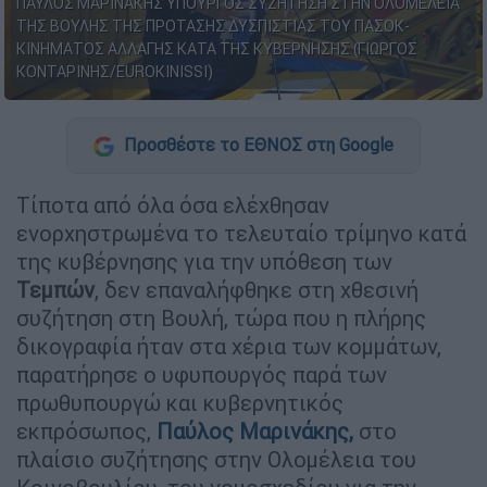
ΠΑΥΛΟΣ ΜΑΡΙΝΑΚΗΣ ΥΠΟΥΡΓΟΣ ΣΥΖΗΤΗΣΗ ΣΤΗΝ ΟΛΟΜΕΛΕΙΑ
ΤΗΣ ΒΟΥΛΗΣ ΤΗΣ ΠΡΟΤΑΣΗΣ ΔΥΣΠΙΣΤΙΑΣ ΤΟΥ ΠΑΣΟΚ-
ΚΙΝΗΜΑΤΟΣ ΑΛΛΑΓΗΣ ΚΑΤΑ ΤΗΣ ΚΥΒΕΡΝΗΣΗΣ (ΓΙΩΡΓΟΣ
ΚΟΝΤΑΡΙΝΗΣ/EUROKINISSI)
Προσθέστε το ΕΘΝΟΣ στη Google
Τίποτα από όλα όσα ελέχθησαν
ενορχηστρωμένα το τελευταίο τρίμηνο κατά
της κυβέρνησης για την υπόθεση των
Τεμπών
, δεν επαναλήφθηκε στη χθεσινή
συζήτηση στη Βουλή, τώρα που η πλήρης
δικογραφία ήταν στα χέρια των κομμάτων,
παρατήρησε ο υφυπουργός παρά των
πρωθυπουργώ και κυβερνητικός
εκπρόσωπος,
Παύλος
Μαρινάκης
,
στο
πλαίσιο συζήτησης στην Ολομέλεια του