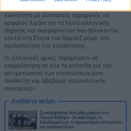
ενέργειες ενημέρωσης προς τη ναυτιλιακή
κοινότητα με συστάσεις παραμονής σε
ασφαλές λιμάνι για τα πλοία ελληνικής
σημαίας και συμφερόντων που βρίσκονται
κοντά στα Στενά του Ορμούζ μέχρι την
ομαλοποίηση της κατάστασης.
Οι ελληνικές αρχές παραμένουν σε
επαγρύπνηση σε όλα τα επίπεδα για την
αντιμετώπιση των επιπτώσεων μιας
σύνθετης και αβέβαιης γεωπολιτικής
συγκυρίας».
Διαβάστε ακόμη
Συνελήφθησαν δύο μέλη μαφίας στο
Παλαιό Φάληρο - Οι εκβιασμοί, οι
ξυλοδαρμοί και τα προσωνύμια «πίτμπουλ»
και «μπουλντόγκ»