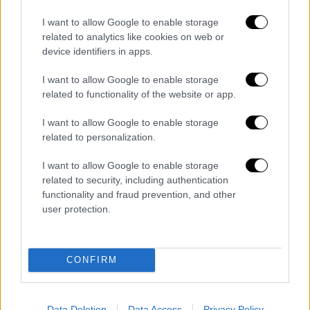
Μέση
Ανατολή
.
I want to allow Google to enable storage
related to analytics like cookies on web or
H κυβέρνηση εκφράζει την έντονη ανησυχία
device identifiers in apps.
της. Αυτό που προέχει είναι η επίδειξη
αυτοσυγκράτησης και η επανεκκίνηση των
I want to allow Google to enable storage
συζητήσεων προκειμένου να αποφευχθεί
related to functionality of the website or app.
περαιτέρω κλιμάκωση.
I want to allow Google to enable storage
related to personalization.
Πάγια θέση της
Ελλάδας
είναι ότι το Ιράν
δεν πρέπει να αποκτήσει πυρηνικά όπλα και
I want to allow Google to enable storage
ότι η λύση στο ζήτημα αυτό πρέπει να
related to security, including authentication
functionality and fraud prevention, and other
αναζητηθεί μέσω της διπλωματίας.
user protection.
Προτεραιότητα της
Ελλάδας
παραμένει η
ασφάλεια των πολιτών της στην περιοχή.
CONFIRM
Ταυτόχρονα, η κυβέρνηση – μέσω του
Υπουργείου Ναυτιλίας και Νησιωτικής
Πολιτικής
– έχει προβεί στις απαραίτητες
Data Deletion
Data Access
Privacy Policy