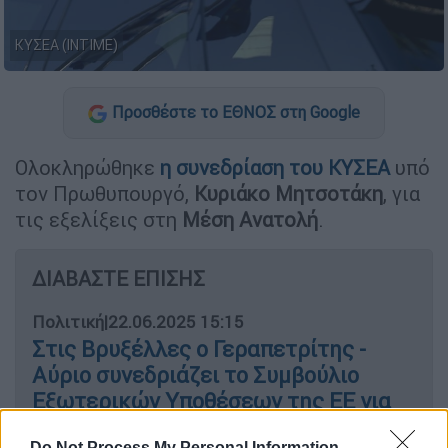
ΚΥΣΕΑ (INTIME)
Προσθέστε το ΕΘΝΟΣ στη Google
Ολοκληρώθηκε
η συνεδρίαση του ΚΥΣΕΑ
υπό
τον Πρωθυπουργό,
Κυριάκο
Μητσοτάκη
, για
τις εξελίξεις στη
Μέση
Ανατολή
.
ΔΙΑΒΑΣΤΕ ΕΠΙΣΗΣ
Πολιτική
|
22.06.2025 15:15
Στις Βρυξέλλες ο Γεραπετρίτης -
Αύριο συνεδριάζει το Συμβούλιο
Εξωτερικών Υποθέσεων της ΕΕ για
τη Μέση Ανατολή
Do Not Process My Personal Information