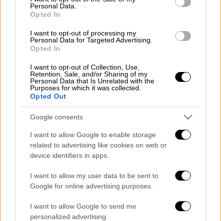
Personal Data.
σημαίας και συμφερόντων που βρίσκονται
Opted In
κοντά στα Στενά του Ορμούζ μέχρι την
I want to opt-out of processing my
ομαλοποίηση της κατάστασης.
Personal Data for Targeted Advertising.
Opted In
Η ενημέρωση του κυβερνητικού
I want to opt-out of Collection, Use,
εκπροσώπου
Retention, Sale, and/or Sharing of my
Personal Data that Is Unrelated with the
Purposes for which it was collected.
Opted Out
Ο υφυπουργός παρά τω Πρωθυπουργώ και
κυβερνητικός εκπρόσωπος
Παύλος
Google consents
Μαρινάκης
ανέφερε:
I want to allow Google to enable storage
«Συνεδρίασε σήμερα εκτάκτως υπό τον
related to advertising like cookies on web or
device identifiers in apps.
Πρωθυπουργό Κυριάκο Μητσοτάκη το
Κυβερνητικό Συμβούλιο Εθνικής Ασφάλειας
I want to allow my user data to be sent to
(ΚΥΣΕΑ).
Google for online advertising purposes.
Κατά τη διάρκεια της συνεδρίασης έγινε
I want to allow Google to send me
αξιολόγηση των τελευταίων εξελίξεων στη
personalized advertising.