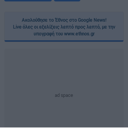
Ακολούθησε το Έθνος στο Google News!
Live όλες οι εξελίξεις λεπτό προς λεπτό, με την
υπογραφή του www.ethnos.gr