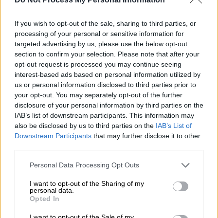
If you wish to opt-out of the sale, sharing to third parties, or
processing of your personal or sensitive information for
Κατά τη διάρκεια της
συνεδρίασης του
targeted advertising by us, please use the below opt-out
ΚΥΣΕΑ
έ
γινε αξιολόγηση των εξελίξεων στη
section to confirm your selection. Please note that after your
Μέση Ανατολή, μετά τους σφοδρούς
opt-out request is processed you may continue seeing
αμερικανικούς βομβαρδισμούς των τριών
interest-based ads based on personal information utilized by
us or personal information disclosed to third parties prior to
πυρηνικών εγκαταστάσεων του Ιράν σε
your opt-out. You may separately opt-out of the further
Φορντό, Νατάνζ και Ισφαχάν.
disclosure of your personal information by third parties on the
IAB’s list of downstream participants. This information may
Προτεραιότητα της
Ελλάδας
παραμένει η
also be disclosed by us to third parties on the
IAB’s List of
ασφάλεια των πολιτών της στην περιοχή.
Downstream Participants
that may further disclose it to other
third parties.
Ταυτόχρονα, η
κυβέρνηση
– μέσω του
Please note that this website/app uses one or more Google
Υπουργείου Ναυτιλίας και Νησιωτικής
Personal Data Processing Opt Outs
services and may gather and store information including but
Πολιτική
ς - έχει προβεί στις απαραίτητες
not limited to your visit or usage behaviour. You may click to
I want to opt-out of the Sharing of my
ενέργειες ενημέρωσης προς τη ναυτιλιακή
personal data.
grant or deny consent to Google and its third-party tags to
Opted In
κοινότητα με συστάσεις παραμονής σε
use your data for below specified purposes in below Google
consent section.
ασφαλές λιμάνι για τα πλοία ελληνικής
I want to opt-out of the Sale of my