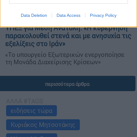
Data Deletion
Data Access
Privacy Policy
Ελλάδα
|
28.02.2026 14:24
ΥΠΕΞ για Μέση Ανατολή: «Η κυβέρνηση
παρακολουθεί στενά και με ανησυχία τις
εξελίξεις στο Ιράν»
«Το υπουργείο Εξωτερικών ενεργοποίησε
τη Μονάδα Διαχείρισης Κρίσεων»
περισσότερα άρθρα
ΑΛΛΑ #TAGS
ειδήσεις τώρα
Κυριάκος Μητσοτάκης