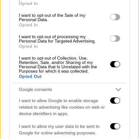
grant or deny consent to Google and its third-party tags to
Κρίσεων, ο οικονομικός αντίκτυπος και τα
Opted In
use your data for below specified purposes in below Google
πλοία
consent section.
I want to opt-out of the Sale of my
Personal Data.
Opted In
I want to opt-out of processing my
Personal Data for Targeted Advertising.
Opted In
I want to opt-out of Collection, Use,
Retention, Sale, and/or Sharing of my
Personal Data that Is Unrelated with the
Purposes for which it was collected.
Opted Out
Google consents
I want to allow Google to enable storage
related to advertising like cookies on web or
device identifiers in apps.
Πολιτική
|
28.02.2026 20:03
I want to allow my user data to be sent to
Γεραπετρίτης μετά το ΚΥΣΕΑ: Έχουμε
Google for online advertising purposes.