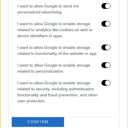
πλάνο εκκένωσης για τους Έλληνες στο
I want to allow Google to send me
Ιράν
personalized advertising.
«Καλώ τους Έλληνες πολίτες στην περιοχή
I want to allow Google to enable storage
να παραμένουν σε ασφαλή τόπο και να
related to analytics like cookies on web or
ακολουθούν τις οδηγίες των πρεσβειών
device identifiers in apps.
μας»
I want to allow Google to enable storage
related to functionality of the website or app.
I want to allow Google to enable storage
related to personalization.
I want to allow Google to enable storage
related to security, including authentication
functionality and fraud prevention, and other
user protection.
CONFIRM