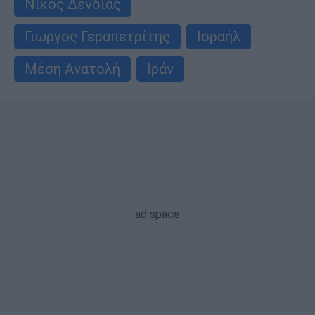
Νίκος Δένδιας
Γιώργος Γεραπετρίτης
Ισραήλ
Μέση Ανατολή
Ιράν