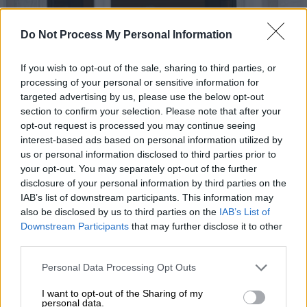
Do Not Process My Personal Information
If you wish to opt-out of the sale, sharing to third parties, or
processing of your personal or sensitive information for
targeted advertising by us, please use the below opt-out
section to confirm your selection. Please note that after your
opt-out request is processed you may continue seeing
interest-based ads based on personal information utilized by
us or personal information disclosed to third parties prior to
your opt-out. You may separately opt-out of the further
disclosure of your personal information by third parties on the
IAB’s list of downstream participants. This information may
Πολιτική
|
01.03.2026 07:45
also be disclosed by us to third parties on the
IAB’s List of
Ποιες κινήσεις κάνει η Αθήνα μετά τις
Downstream Participants
that may further disclose it to other
ραγδαίες εξελίξεις στη Μέση Ανατολή -
third parties.
Οι πρώτες αποφάσεις και το μπαράζ
Please note that this website/app uses one or more Google
Personal Data Processing Opt Outs
επαφών
services and may gather and store information including but
not limited to your visit or usage behaviour. You may click to
I want to opt-out of the Sharing of my
Ενεργοποιήθηκε η Μονάδα Διαχείρισης
personal data.