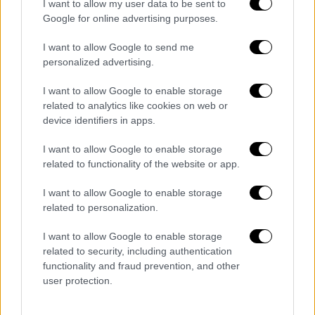
I want to allow my user data to be sent to
Google for online advertising purposes.
I want to allow Google to send me
personalized advertising.
I want to allow Google to enable storage
related to analytics like cookies on web or
device identifiers in apps.
I want to allow Google to enable storage
related to functionality of the website or app.
I want to allow Google to enable storage
related to personalization.
I want to allow Google to enable storage
Κόσμος
|
22.02.2022 22:32
related to security, including authentication
Ασκήσεις με αλεξίσφαιρα γιλέκα και
functionality and fraud prevention, and other
παροχή πρώτων βοηθειών για τους
user protection.
μαθητές στο Χάρκοβο της Ουκρανίας