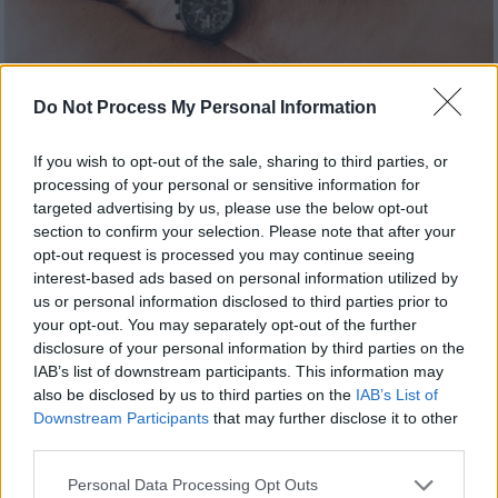
Do Not Process My Personal Information
Κόσμος
|
22.02.2022 22:59
If you wish to opt-out of the sale, sharing to third parties, or
Ιταλία: Καρδιολόγος στην Καλαβρία
processing of your personal or sensitive information for
συνελήφθη για σεξουαλική κακοποίηση
targeted advertising by us, please use the below opt-out
63 γυναικών
section to confirm your selection. Please note that after your
opt-out request is processed you may continue seeing
Ο συλληφθείς παρουσιαζόταν ως
interest-based ads based on personal information utilized by
γυναικολόγος (έστω και αν είχε ειδίκευση
us or personal information disclosed to third parties prior to
στην καρδιολογία) και ευθύνεται για
your opt-out. You may separately opt-out of the further
σεξουαλική κακοποίηση δεκάδων ασθενών
disclosure of your personal information by third parties on the
IAB’s list of downstream participants. This information may
also be disclosed by us to third parties on the
IAB’s List of
Downstream Participants
that may further disclose it to other
third parties.
Please note that this website/app uses one or more Google
Personal Data Processing Opt Outs