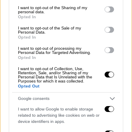
services and may gather and store information including but
not limited to your visit or usage behaviour. You may click to
I want to opt-out of the Sharing of my
personal data.
grant or deny consent to Google and its third-party tags to
Opted In
use your data for below specified purposes in below Google
consent section.
I want to opt-out of the Sale of my
Personal Data.
Opted In
I want to opt-out of processing my
Personal Data for Targeted Advertising.
Opted In
Auto
|
22.02.2022 22:46
I want to opt-out of Collection, Use,
Retention, Sale, and/or Sharing of my
Πωλήσεις αυτοκινήτων: Τα
Personal Data that Is Unrelated with the
Purposes for which it was collected.
μεταχειρισμένα έχουν γίνει πιο ακριβά
Opted Out
τα τελευταία 2 χρόνια
Google consents
Η ανάλυση των δεδομένων έδειξε ότι
καταβλήθηκαν κατά μέσο όρο 15.740 ευρώ
I want to allow Google to enable storage
related to advertising like cookies on web or
για την αγορά ενός μεταχειρισμένου
device identifiers in apps.
αυτοκίνητου το 2021