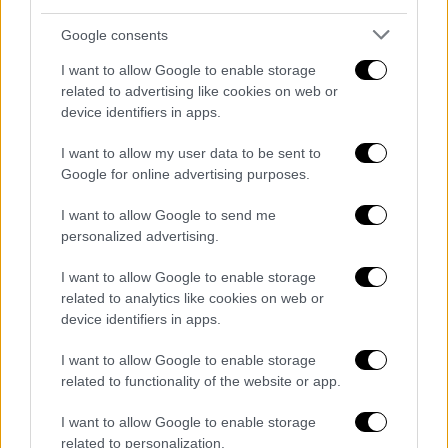
Ο Αμερικανός πρόεδρος είπε ότι ο Πούτιν
επιτέθηκε ευθέως στο «δικαίωμα της
Google consents
Ουκρανίας να υπάρχει» αλλά πρόσθεσε ότι
I want to allow Google to enable storage
«υπάρχει ακόμη χρόνος» για να αποφευχθεί
related to advertising like cookies on web or
το χειρότερο σενάριο και ότι οι ΗΠΑ και οι
device identifiers in apps.
σύμμαχοί τους παραμένουν «ανοιχτές στη
I want to allow my user data to be sent to
διπλωματία».
Google for online advertising purposes.
Ο Μπάιντεν διαβεβαίωσε ότι οι ΗΠΑ θα
I want to allow Google to send me
υπερασπιστούν «κάθε πόντο» ΝΑΤΟϊκού
personalized advertising.
εδάφους και θα συνεχίσουν να παρέχουν
I want to allow Google to enable storage
«αμυντικά» όπλα στην Ουκρανία, ενώ
related to analytics like cookies on web or
ενέκρινε και την ανάπτυξη αμερικανικών
device identifiers in apps.
δυνάμεων στις χώρες της Βαλτικής.
I want to allow Google to enable storage
related to functionality of the website or app.
ΔΙΑΒΑΣΤΕ ΕΠΙΣΗΣ
I want to allow Google to enable storage
Κόσμος
|
22.02.2022 19:00
related to personalization.