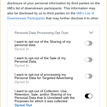
Όπως ανέφερε χαρακτηριστικά ο κ.
disclosure of your personal information by third parties on the
IAB’s list of downstream participants. This information may
Μπάιντεν, «είμαστε έτοιμοι απέναντι στη
also be disclosed by us to third parties on the
IAB’s List of
ρωσική επιθετικότητα» ενώ επιτέθηκε
Downstream Participants
that may further disclose it to other
προσωπικά και στον ρώσο πρόεδρο
third parties.
Βλαντιμίρ Πούτιν για τα όσα ανέφερε για την
Please note that this website/app uses one or more Google
Personal Data Processing Opt Outs
κατάσταση και την αναδρομή των
services and may gather and store information including but
τελευταίων 100 χρόνων.
not limited to your visit or usage behaviour. You may click to
I want to opt-out of the Sharing of my
personal data.
grant or deny consent to Google and its third-party tags to
Opted In
Θα υπερασπιστούμε κάθε πόντο
use your data for below specified purposes in below Google
ΝΑΤΟϊκού εδάφους
consent section.
I want to opt-out of the Sale of my
Personal Data.
Opted In
Ο πρόεδρος των ΗΠΑ Τζο Μπάιντεν
ανακοίνωσε την επιβολή κυρώσεων στη
I want to opt-out of processing my
Personal Data for Targeted Advertising.
«ρωσική ελίτ» και σε δύο ρωσικές τράπεζες,
Opted In
επιρρίπτοντας την ευθύνη για την
I want to opt-out of Collection, Use,
κατάσταση στην Ουκρανία στον Ρώσο
Retention, Sale, and/or Sharing of my
ομόλογό του Βλαντίμιρ Πούτιν.
Personal Data that Is Unrelated with the
Purposes for which it was collected.
Opted Out