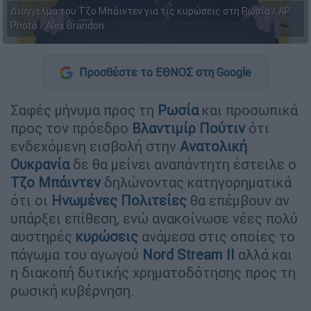
Διάγγελμα του Τζο Μπάιντεν για τις κυρώσεις στη Ρωσία / AP
Photo / Alex Brandon
Προσθέστε το ΕΘΝΟΣ στη Google
Σαφές μήνυμα προς τη
Ρωσία
και προσωπικά
προς τον πρόεδρο
Βλαντιμίρ Πούτιν
ότι
ενδεχόμενη εισβολή στην
Ανατολική
Ουκρανία
δε θα μείνει αναπάντητη έστειλε ο
Τζο Μπάιντεν
δηλώνοντας κατηγορηματικά
ότι οι
Ηνωμένες Πολιτείες
θα επέμβουν αν
υπάρξει επίθεση, ενώ ανακοίνωσε νέες πολύ
αυστηρές
κυρώσεις
ανάμεσα στις οποίες το
πάγωμα του αγωγού
Nord Stream II
αλλά και
η διακοπή δυτικής χρηματοδότησης προς τη
ρωσική κυβέρνηση.