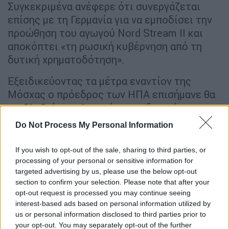
Συγκεκριμένα ανέφερε ότι συνεργάζεται
επίσης με τη Γερμανία για να εμποδίσει την
προώθηση του αγωγού Nord Stream ΙΙ και
αποκόπτει «τη ρωσική κυβέρνηση από τη
δυτική χρηματοδότηση».
Εξειδικεύοντας τα μέτρα εναντίον της
Μόσχας ο πρόεδρος των ΗΠΑ επισήμανε θα
επιβληθεί αποκλεισμός στις δυτικές
τράπεζες για δανεισμό της Ρωσίας προς
Do Not Process My Personal Information
εξυπηρέτηση του εξωτερικού της χρέους,
κυρώσεις σε δύο τράπεζες τη
VEB
και τη
If you wish to opt-out of the sale, sharing to third parties, or
Russian Military Banki
, καθώς και
processing of your personal or sensitive information for
targeted advertising by us, please use the below opt-out
οικονομικός αποκλεισμός στο εμπόριο
section to confirm your selection. Please note that after your
προϊόντων που σχετίζονται με την
opt-out request is processed you may continue seeing
προμήθεια της βιομηχανίας τεχνολογίας και
interest-based ads based on personal information utilized by
όχι μόνο.
us or personal information disclosed to third parties prior to
your opt-out. You may separately opt-out of the further