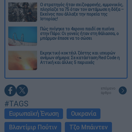
O στρατηγός ήταν σχιζοφρενής, εμμονικός,
πλησίαζε τα 75 όταν τον αντάμωσε η δόξα –
Εκείνος που άλλαξε την πορεία της
Ιστορίας!
Πώς πνίγηκε το 4χρονο παιδί σε πισίνα
στην Πάρο: Οι γονείς ήταν στη θάλασσα, ο
μπάρμαν έπεσε να το σώσει
Εκρηκτικό κοκτέιλ ζέστης και ισχυρών
ανέμων σήμερα: Σε κατάσταση Red Code η
Αττική και άλλες 5 περιοχές
επόμενο
άρθρο
#TAGS
Ευρωπαϊκή Ένωση
Ουκρανία
Βλαντίμιρ Πούτιν
Τζο Μπάιντεν