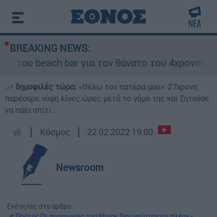
BREAKING NEWS:
υ beach bar για τον θάνατο του 4χρονου στην Π
δημοφιλές τώρα:
«Θέλω τον πατέρα μου»: 27χρονη
παρέσυρε νύφη λίγες ώρες μετά το γάμο της και ζητούσε
να πάει σπίτι...
┋
Κόσμος
┋
22.02.2022 19:00
Newsroom
Ενότητες στο άρθρο:
📌 Πούτιν: Οι συμφωνίες του Μινσκ δεν υφίστανται πλέον -