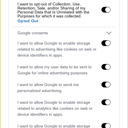
στον Πούτιν για να χρησιμοποιήσει
I want to opt-out of Collection, Use,
Retention, Sale, and/or Sharing of my
στρατό στο εξωτερικό
Personal Data that Is Unrelated with the
Purposes for which it was collected.
Opted Out
Τύμπανα
πολέμου
έχουν σημάνει την ίδια
ώρα στην στην
Ουκρανία
καθώς η Βουλή
Google consents
χορήγησε άδεια για την ανάπτυξη του
I want to allow Google to enable storage
στρατού της χώρας στο εξωτερικό, μετά
related to advertising like cookies on web or
από αίτημα που υπέβαλε την Τρίτη ο
device identifiers in apps.
πρόεδρος Βλαντίμιρ Πούτιν.
I want to allow my user data to be sent to
Νωρίτερα, ο πρόεδρος Πούτιν ζήτησε από
Google for online advertising purposes.
το ανώτερο τμήμα του ρωσικού
I want to allow Google to send me
κοινοβουλίου να χρησιμοποιήσει τις
personalized advertising.
ένοπλες δυνάμεις της χώρας στο εξωτερικό,
I want to allow Google to enable storage
δήλωσε την Τρίτη ο πρόεδρος της
related to analytics like cookies on web or
Γερουσίας, προσθέτοντας ότι το νομοθετικό
device identifiers in apps.
σώμα θα ανακοινώσει σύντομα την απόφασή
του.
I want to allow Google to enable storage