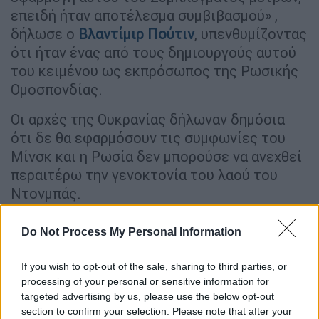
επειδή ήταν αποτέλεσμα συμβιβασμού» ,
δήλωσε ο
Βλαντίμιρ Πούτιν
, υπενθυμίζοντας
ότι ήταν ένας από τους δημιουργούς αυτού
του κειμένου ως εκπρόσωπος της Ρωσικής
Ομοσπονδίας.
Οι αρχές της Ουκρανίας δήλωναν δημόσια
ότι δε θα εφαρμόσουν τις συμφωνίες του
Μίνσκ και η Ρωσία δεν μπορούσε να ανεχθεί
περαιτέρω την γενοκτονία του λαού του
Ντονμπάς.
Το Κίεβο μηδένισε όλες τις προσπάθειες για
Do Not Process My Personal Information
την εφαρμογή των συμφωνιών του Μινσκ ,
τις «σκότωσε» η ουκρανική ηγεσία πολύ πιο
If you wish to opt-out of the sale, sharing to third parties, or
πρίν από την αναγνώριση των Λαϊκών
processing of your personal or sensitive information for
δημοκρατιών του Ντονέτσκ και Λουγκάνσκ,
targeted advertising by us, please use the below opt-out
section to confirm your selection. Please note that after your
δήλωσε ο Πούτιν.