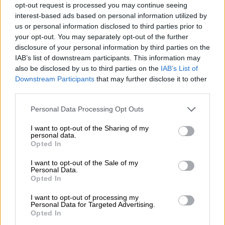
opt-out request is processed you may continue seeing
interest-based ads based on personal information utilized by
Η Ευρώπη δεν μπόρεσε να υποχρεώσει το
us or personal information disclosed to third parties prior to
Κίεβο να εφαρμόσει τις συμφωνίες Μινσκ-2 ,
your opt-out. You may separately opt-out of the further
και ως εκ τούτου δεν υπήρχε άλλη διέξοδος
disclosure of your personal information by third parties on the
εκτός από την αναγνώριση των Λαϊκών
IAB’s list of downstream participants. This information may
also be disclosed by us to third parties on the
IAB’s List of
Δημοκρατιών Ντονέτσκ και Λουγκάνσκ.
Downstream Participants
that may further disclose it to other
third parties.
Please note that this website/app uses one or more Google
Personal Data Processing Opt Outs
services and may gather and store information including but
not limited to your visit or usage behaviour. You may click to
I want to opt-out of the Sharing of my
personal data.
grant or deny consent to Google and its third-party tags to
Opted In
use your data for below specified purposes in below Google
consent section.
I want to opt-out of the Sale of my
Personal Data.
Opted In
I want to opt-out of processing my
Personal Data for Targeted Advertising.
Opted In
Η Βουλή της Ρωσίας έδωσε έγκριση