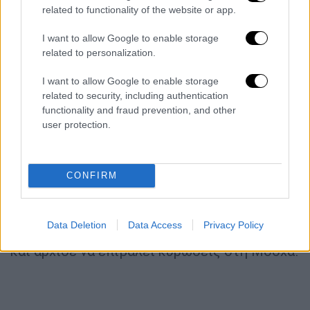
related to functionality of the website or app.
Υπενθυμίζεται ότι ο ρώσος πρόεδρος
I want to allow Google to enable storage
Βλαντίμιρ Πούτιν τη Δευτέρα αναγνώρισε
related to personalization.
τις αυτοανακηρυχθείσες Λαϊκές
Δημοκρατίες του Ντονέτσκ και του
I want to allow Google to enable storage
Λουγκάνσκ και υπέγραψε συνθήκες φιλίας με
related to security, including authentication
functionality and fraud prevention, and other
τους ηγέτες τους, μια ενέργεια που ανοίγει
user protection.
τον δρόμο για την αποστολή ρωσικού
στρατού και την εγκατάσταση ρωσικών
βάσεων στην περιοχή αυτήν.
CONFIRM
Η Δύση καταδίκασε αυτήν την «παράνομη»
ενέργεια, που μπορεί να είναι το πρελούδιο
Data Deletion
Data Access
Privacy Policy
για μια εισβολή της Ρωσίας στην Ουκρανία,
και άρχισε να επιβάλει κυρώσεις στη Μόσχα.