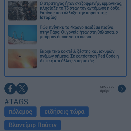
O στρατηγός ήταν σχιζοφρενής, εμμονικός,
πλησίαζε τα 75 όταν τον αντάμωσε η δόξα –
Εκείνος που άλλαξε την πορεία της
Ιστορίας!
Πώς πνίγηκε το 4χρονο παιδί σε πισίνα
στην Πάρο: Οι γονείς ήταν στη θάλασσα, ο
μπάρμαν έπεσε να το σώσει
Εκρηκτικό κοκτέιλ ζέστης και ισχυρών
ανέμων σήμερα: Σε κατάσταση Red Code η
Αττική και άλλες 5 περιοχές
επόμενο
άρθρο
#TAGS
πόλεμος
ειδήσεις τώρα
Βλαντίμιρ Πούτιν