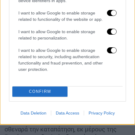
Κόσμος
|
22.02.2022 19:42
device identifiers in apps.
Ρωσία: Εντολή για απομάκρυνση
I want to allow Google to enable storage
προσωπικού από την πρεσβείας της
related to functionality of the website or app.
στην Ουκρανία
I want to allow Google to enable storage
related to personalization.
I want to allow Google to enable storage
Την ίδια ώρα οι υπουργοί Εξωτερικών της
related to security, including authentication
G7 εξέφρασαν την «απαρέγκλιτη στήριξή»
functionality and fraud prevention, and other
τους στην εδαφική ακεραιότητα της
user protection.
Ουκρανίας, αφού η Μόσχα αναγνώρισε χθες
την ανεξαρτησία των αυτονομιστικών
επαρχιών του Ντονμπάς, ανακοίνωσε σήμερα
CONFIRM
η επικεφαλής της βρετανικής διπλωματίας
Λιζ Τρας.
Data Deletion
Data Access
Privacy Policy
«Οι υπουργοί Εξωτερικών καταδικάζουν
σθεναρά την καταπάτηση, εκ μέρους της