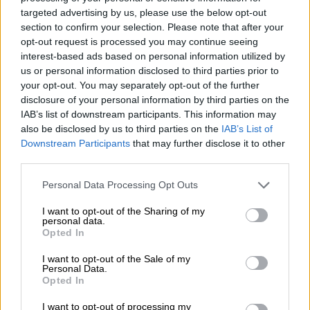
Ως προς το ρωσικό κρατος οι κυρώσεις
targeted advertising by us, please use the below opt-out
section to confirm your selection. Please note that after your
αφορούν πρωτίστως τις δυνατότητες του
opt-out request is processed you may continue seeing
να δανείζεται από τις ευρωπαϊκές τράπεζες
interest-based ads based on personal information utilized by
και γενικότερα να αντλεί κεφαλαία από τις
us or personal information disclosed to third parties prior to
ευρωπαϊκές χρηματαγορές.
your opt-out. You may separately opt-out of the further
disclosure of your personal information by third parties on the
IAB’s list of downstream participants. This information may
Ο Γάλλος υπουργός Εξωτερικών ερωτηθείς
also be disclosed by us to third parties on the
IAB’s List of
τέλος από δημοσιογράφο για τις σχέσεις
Downstream Participants
that may further disclose it to other
Γαλλίας Ρωσίας κατέκρινε έντονα τον Ρώσο
third parties.
πρόεδρο για τα όσα πράττει λέγοντας
Please note that this website/app uses one or more Google
Personal Data Processing Opt Outs
χαρακτηριστικά ότι δεν τιμά πλέον τις
services and may gather and store information including but
υπογραφές της Ρωσίας.
not limited to your visit or usage behaviour. You may click to
I want to opt-out of the Sharing of my
personal data.
grant or deny consent to Google and its third-party tags to
Opted In
use your data for below specified purposes in below Google
ΔΙΑΒΑΣΤΕ ΕΠΙΣΗΣ
consent section.
I want to opt-out of the Sale of my
Personal Data.
Opted In
Κόσμος
|
22.02.2022 18:26
Καταιγιστικές εξελίξεις στην
I want to opt-out of processing my