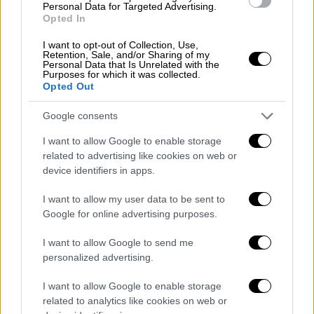
Personal Data for Targeted Advertising.
ουκρανική κρίση: Η Βουλή της
Opted In
Ρωσίας δίνει έγκριση στον Πούτιν για
να χρησιμοποιήσει στρατό στο
I want to opt-out of Collection, Use,
Retention, Sale, and/or Sharing of my
εξωτερικό
Personal Data that Is Unrelated with the
Purposes for which it was collected.
Opted Out
Κόσμος
|
22.02.2022 18:31
Google consents
Νέο διάγγελμα Μπάιντεν για
Ουκρανία και Ρωσία
I want to allow Google to enable storage
related to advertising like cookies on web or
device identifiers in apps.
Κόσμος
|
22.02.2022 19:00
Στα πρόθυρα πολέμου η Ανατολική
I want to allow my user data to be sent to
Google for online advertising purposes.
Ουκρανία: Εν αναμονή ευρείας
επίθεση από τη Ρωσία το ΝΑΤΟ -
I want to allow Google to send me
Πούτιν: Το Κίεβο να αρνηθεί την
personalized advertising.
ένταξη
I want to allow Google to enable storage
related to analytics like cookies on web or