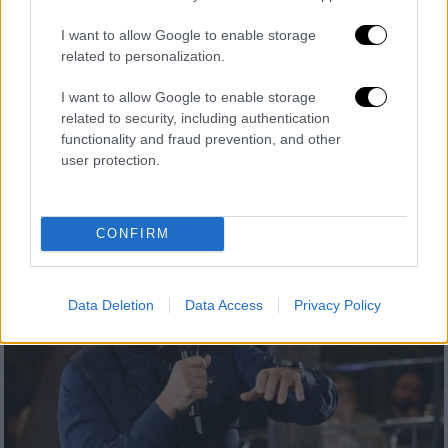
συγγενών του
I want to allow Google to enable storage
Σε βάρος του ασκήθηκε δίωξη σε βαθμό
related to personalization.
κακουργήματος για επικίνδυνη οδήγηση από
I want to allow Google to enable storage
την οποία επήλθε θάνατος άλλων και για
related to security, including authentication
ανθρωποκτονία εξ’ αμελείας κατά συρροή
functionality and fraud prevention, and other
user protection.
CONFIRM
Data Deletion
Data Access
Privacy Policy