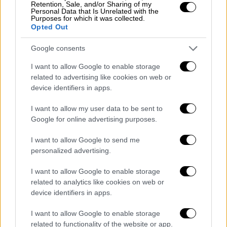
Retention, Sale, and/or Sharing of my
Personal Data that Is Unrelated with the
Purposes for which it was collected.
Opted Out
Google consents
I want to allow Google to enable storage
related to advertising like cookies on web or
device identifiers in apps.
I want to allow my user data to be sent to
Google for online advertising purposes.
I want to allow Google to send me
personalized advertising.
I want to allow Google to enable storage
related to analytics like cookies on web or
Ελλάδα
|
18.05.2026 22:50
device identifiers in apps.
Τροχαίο στη Ρόδο: «Μου έκοψε τον
δρόμο, έκανε αναστροφή» ισχυρίζεται ο
I want to allow Google to enable storage
44χρονος οδηγός - Οι μαρτυρίες των
related to functionality of the website or app.