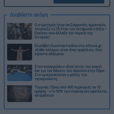
Διαβάστε ακόμη
O στρατηγός ήταν σχιζοφρενής, εμμονικός,
πλησίαζε τα 75 όταν τον αντάμωσε η δόξα –
Εκείνος που άλλαξε την πορεία της
Ιστορίας!
Ελισάβετ Κωνσταντινίδου στο ethnos.gr:
«Κάθε πόλεμος είναι ένας εμφύλιος, όλοι
είμαστε αδέλφια»
Στον εισαγγελέα ο ιδιοκτήτης του beach
bar για τον θάνατο του 4χρονου στην Πάρο -
Στο «μικροσκόπιο» ο ρόλος του
ναυαγοσώστη
Τουρνάς: Πάνω από 400 πυρκαγιές σε 10
ημέρες - «Το 90% των πυρκαγιών οφείλεται
σε αμέλεια»