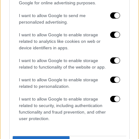
Google for online advertising purposes.
Είναι μια προσπάθεια να ακουστούν οι
φωνές των ανθρώπων του Έβρου και να
I want to allow Google to send me
ανοίξει ξανά η συζήτηση για το πώς θέλουμε
personalized advertising.
να ζει η ελληνική περιφέρεια τα επόμενα
I want to allow Google to enable storage
χρόνια.
related to analytics like cookies on web or
device identifiers in apps.
Μιλήσαμε με ανθρώπους που επιμένουν να
μένουν, να δημιουργούν και να κρατούν
I want to allow Google to enable storage
ζωντανό τον τόπο τους, παρά τις δυσκολίες.
related to functionality of the website or app.
Ένας τόπος με ανεξάντλητες δυνατότητες,
I want to allow Google to enable storage
που βρίσκεται στην πρώτη γραμμή της
related to personalization.
χώρας, αλλά που πολλές φορές νιώθει
ξεχασμένος από το κράτος. Ένας τόπος που
I want to allow Google to enable storage
βλέπει νέους ανθρώπους να φεύγουν, χωριά
related to security, including authentication
functionality and fraud prevention, and other
να αδειάζουν και να ερημώνουν χρόνο με τον
user protection.
χρόνο.
Ο Έβρος δεν είναι μόνο το ακριτικό σύνορο