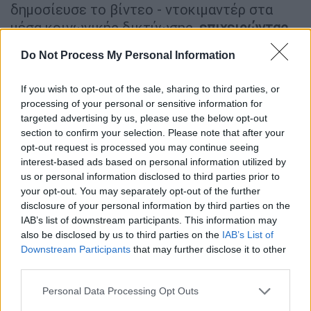
δημοσίευσε το βίντεο - ντοκιμαντέρ στα
μέσα κοινωνικής δικτύωσης,
επιχειρώντας
να ανοίξει ξανά τη συζήτηση για το μέλλον
Do Not Process My Personal Information
της ακριτικής Ελλάδας και το πώς μπορούν
οι τοπικές κοινωνίες να αποκτήσουν ξανά
If you wish to opt-out of the sale, sharing to third parties, or
προοπτική και δυναμική τα επόμενα χρόνια.
processing of your personal or sensitive information for
targeted advertising by us, please use the below opt-out
Δείτε αυτή τη δημοσίευση στο Instagram.
section to confirm your selection. Please note that after your
opt-out request is processed you may continue seeing
Η δημοσίευση κοινοποιήθηκε από το χρήστη
interest-based ads based on personal information utilized by
Παυ?λος Γερουλα?νος (@pavlosyeroulanos)
us or personal information disclosed to third parties prior to
your opt-out. You may separately opt-out of the further
disclosure of your personal information by third parties on the
ΔΙΑΒΑΣΤΕ ΕΠΙΣΗΣ
IAB’s list of downstream participants. This information may
also be disclosed by us to third parties on the
IAB’s List of
Ελλάδα
|
18.05.2026 15:44
Downstream Participants
that may further disclose it to other
ΚΥΣΕΑ: Επιστρέφουν στις βάσεις
third parties.
τους οι Patriot από Κάρπαθο και
Please note that this website/app uses one or more Google
Personal Data Processing Opt Outs
Διδυμότειχο
services and may gather and store information including but