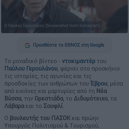
Ο Παύλος Γερουλάνος (Screenshot from Instagram)
Προσθέστε το ΕΘΝΟΣ στη Google
Το μοναδικό βίντεο -
ντοκιμαντέρ
του
Παύλου Γερουλάνου
, φέρνει στο προσκήνιο
τις ιστορίες, τις αγωνίες και τις
προσδοκίες των ανθρώπων του
Έβρου
, μέσα
από εικόνες και μαρτυρίες από τη
Νέα
Βύσσα
, την
Ορεστιάδα
, το
Διδυμότειχο
, τα
Λάβαρα
και το
Σουφλί
.
Ο
βουλευτής του ΠΑΣΟΚ
και πρώην
Υπουργός Πολιτισμού & Τουρισμού,