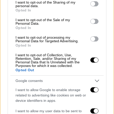
not limited to your visit or usage behaviour. You may click to
I want to opt-out of the Sharing of my
personal data.
grant or deny consent to Google and its third-party tags to
Opted In
Ελλάδα
|
18.05.2026 17:40
use your data for below specified purposes in below Google
Πανελλήνιες 2026: Το βίντεο του
consent section.
I want to opt-out of the Sale of my
Personal Data.
Ερυθρού Σταυρού για τις εξετάσεις -
Opted In
«Δεν είστε μόνοι»
I want to opt-out of processing my
Personal Data for Targeted Advertising.
Opted In
I want to opt-out of Collection, Use,
Αναλυτικά η ανάρτηση
Retention, Sale, and/or Sharing of my
Personal Data that Is Unrelated with the
Purposes for which it was collected.
Ένα βίντεο για την Ελλάδα που
Opted Out
αντιστέκεται. Για την Ελλάδα που επιμένει.
Αξίζει να το δείτε μέχρι το τέλος.
Google consents
I want to allow Google to enable storage
Το βίντεο - ντοκιμαντέρ που ακολουθεί από
related to advertising like cookies on web or
τη Νέα Βύσσα, την Ορεστιάδα, το
device identifiers in apps.
Διδυμότειχο, τα Λάβαρα και το Σουφλί δεν
είναι μια τυπική καταγραφή μιας περιοδείας.
I want to allow my user data to be sent to