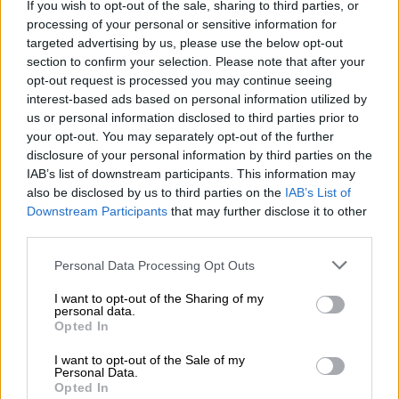
If you wish to opt-out of the sale, sharing to third parties, or
processing of your personal or sensitive information for
«Ξέρουμε ότι αυτός ο πόλεμος δεν έχει
targeted advertising by us, please use the below opt-out
τελειώσει. Ξέρουμε ότι ο
Τραμπ
δεν
section to confirm your selection. Please note that after your
πρόκειται πραγματικά να διαπραγματευτεί»,
opt-out request is processed you may continue seeing
interest-based ads based on personal information utilized by
είπε η
Φατιμά
, η οποία ανέφερε ότι
us or personal information disclosed to third parties prior to
μεγάλωσε στο Λονδίνο και στο Ντουμπάι.
your opt-out. You may separately opt-out of the further
disclosure of your personal information by third parties on the
«Απλώς θα λέει
“κάντε ό,τι σας λέω αλλιώς
IAB’s list of downstream participants. This information may
θα σας σκοτώσω”.
Και μετά θα μας επιτεθεί
also be disclosed by us to third parties on the
IAB’s List of
ακόμη κι αν κάνουμε ό,τι ζητά», πρόσθεσε.
Downstream Participants
that may further disclose it to other
third parties.
Συγκεντρώσεις πραγματοποιούνται σε όλη
Please note that this website/app uses one or more Google
Personal Data Processing Opt Outs
τη χώρα κάθε βράδυ εδώ και σχεδόν τρεις
services and may gather and store information including but
μήνες, ουσιαστικά από την
έναρξη του
not limited to your visit or usage behaviour. You may click to
I want to opt-out of the Sharing of my
personal data.
πολέμου.
grant or deny consent to Google and its third-party tags to
Opted In
use your data for below specified purposes in below Google
Όμως τις τελευταίες ημέρες έχουν
consent section.
I want to opt-out of the Sale of my
Personal Data.
εμφανιστεί δημόσια περίπτερα
όπλων
, όπου
Opted In