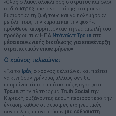
«Όλος ο
λαός
, ολόκληρος ο
στρατός
και όλοι
οι
διοικητές
μας είναι επίσης έτοιμοι να
θυσιάσουν τη ζωή τους και να πολεμήσουν
με όλη τους την καρδιά και την ψυχή»,
πρόσθεσε, απορρίπτοντας τη νέα απειλή του
προέδρου των
ΗΠΑ
Ντόναλντ Τραμπ
στα
μέσα κοινωνικής δικτύωσης για επανέναρξη
στρατιωτικών επιχειρήσεων.
O χρόνος τελειώνει
«Για το
Ιράν
, ο χρόνος τελειώνει και πρέπει
να κινηθούν γρήγορα, αλλιώς δεν θα
απομείνει τίποτα από αυτούς», έγραψε ο
Τραμπ
στην πλατφόρμα
Truth Social
την
Κυριακή, αυξάνοντας ακόμη περισσότερο την
ένταση, καθώς οι στάσιμες ειρηνευτικές
συνομιλίες υπονομεύουν
μια εύθραυστη