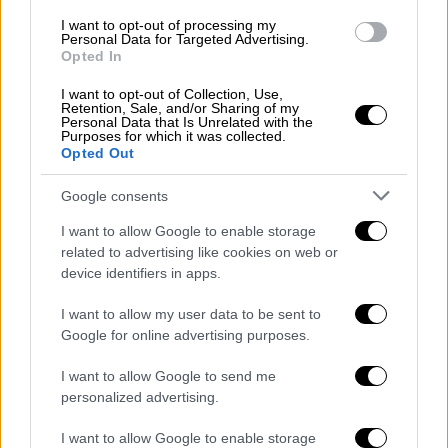
πολίτες λαμβάνουν
βασικά μαθήματα χρήσης
I want to opt-out of processing my
όπλων
— ένα σημάδι ότι οι ιρανικές αρχές
Personal Data for Targeted Advertising.
προετοιμάζουν τον πληθυσμό για νέα
Opted In
σύγκρουση.
I want to opt-out of Collection, Use,
Retention, Sale, and/or Sharing of my
Το γενικό κάλεσμα στα όπλα
Personal Data that Is Unrelated with the
Purposes for which it was collected.
επαναλαμβάνεται και από την κρατική
Opted Out
τηλεόραση, με αρκετούς παρουσιαστές να
Google consents
εμφανίζονται κρατώντας αυτόματα όπλα.
I want to allow Google to enable storage
Ένας παρουσιαστής, ο
Χοσεΐν
Χοσεϊνί
, στο
related to advertising like cookies on web or
κρατικό κανάλι Ofogh, πυροβόλησε με το
device identifiers in apps.
όπλο του — ζωντανά στον αέρα — προς την
I want to allow my user data to be sent to
οροφή του στούντιο, αφού έλαβε μάθημα
Google for online advertising purposes.
από μασκοφόρο μέλος των Φρουρών της
Ισλαμικής Επανάστασης (IRGC).
I want to allow Google to send me
personalized advertising.
Σε άλλη εκπομπή, η παρουσιάστρια
Mobina
Nasiri
εμφανίστηκε κρατώντας
ένα αυτόματο
I want to allow Google to enable storage