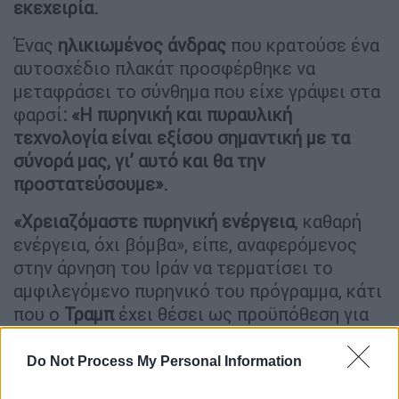
εκεχειρία.
Ένας
ηλικιωμένος
άνδρας
που κρατούσε ένα
αυτοσχέδιο πλακάτ προσφέρθηκε να
μεταφράσει το σύνθημα που είχε γράψει στα
φαρσί
: «Η πυρηνική και πυραυλική
τεχνολογία είναι εξίσου σημαντική με τα
σύνορά μας, γι’ αυτό και θα την
προστατεύσουμε».
«Χρειαζόμαστε πυρηνική ενέργεια
, καθαρή
ενέργεια, όχι βόμβα», είπε, αναφερόμενος
στην άρνηση του Ιράν να τερματίσει το
αμφιλεγόμενο πυρηνικό του πρόγραμμα, κάτι
που ο
Τραμπ
έχει θέσει ως προϋπόθεση για
τον τερματισμό του πολέμου.
Do Not Process My Personal Information
«Ο
Τραμπ
ξέρει ότι δεν έχουμε βόμβα, αλλά
μας επιτίθεται έτσι κι αλλιώς», πρόσθεσε.