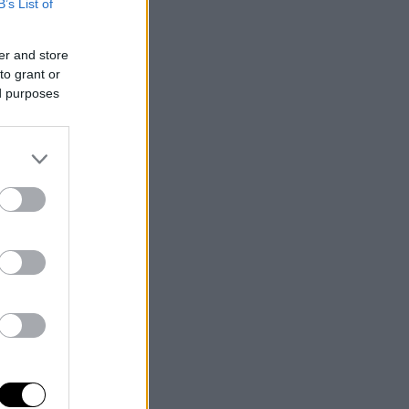
B’s List of
er and store
to grant or
ed purposes