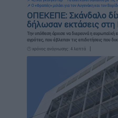
📌 «Είναι γκάνγκστερ – Τα έχει κάνει θάλασσα με τις
📌 Ο «Φραπές» μιλάει για τον Αυγενάκη και τον Βορίδ
ΟΠΕΚΕΠΕ: Σκάνδαλο δί
δήλωσαν εκτάσεις στη
Την υπόθεση άρχισε να διερευνά η ευρωπαϊκή 
αγρότες, που έβλεπαν τις επιδοτήσεις που δι
🕛 χρόνος ανάγνωσης: 4 λεπτά ┋