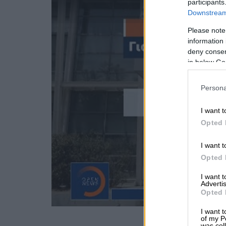
participants
Downstream 
Please note
information 
deny consent
in below Go
Persona
I want t
Opted 
I want t
Opted 
I want 
Advertis
Opted 
I want t
of my P
was col