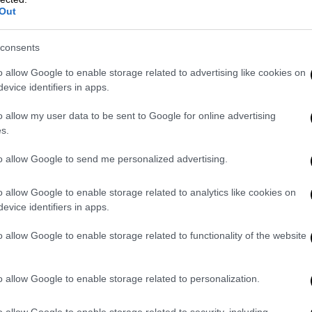
Καραμήτρου
για το
OPEN,
στη βόρεια
Out
σικά πρόσωπα, που πήραν
επιδότηση
αι.
Παράλληλα, υπάρχει καταγγελία για
235
consents
ιδότηση, χωρίς να τη δικαιούνται.
Να
o allow Google to enable storage related to advertising like cookies on
όνο μία χρόνια.
evice identifiers in apps.
Βόρεια Μακεδονία
o allow my user data to be sent to Google for online advertising
s.
ασαν στο σημείο να δηλώσουν ότι
to allow Google to send me personalized advertising.
στη
συνοριακή περιοχή με και στη
Βόρεια
ς, μάλιστα, δηλώθηκαν εκτάσεις και στα
o allow Google to enable storage related to analytics like cookies on
evice identifiers in apps.
α τους καταγγελίες ότι ζήτησαν επιδότηση
o allow Google to enable storage related to functionality of the website
στα Φάρσαλα.
 στον φάκελο της
δικογραφίας
για το
o allow Google to enable storage related to personalization.
ο φως της δημοσιότητας.
o allow Google to enable storage related to security, including