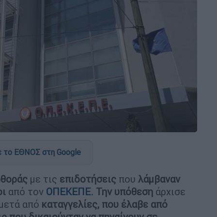
 το ΕΘΝΟΣ στη Google
φθοράς
με τις
επιδοτήσεις
που
λάμβαναν
οι
από τον
ΟΠΕΚΕΠΕ.
Την υπόθεση
άρχισε
μετά από
καταγγελίες, που έλαβε από
ς που δικαιούνταν να πηγαίνουν σε