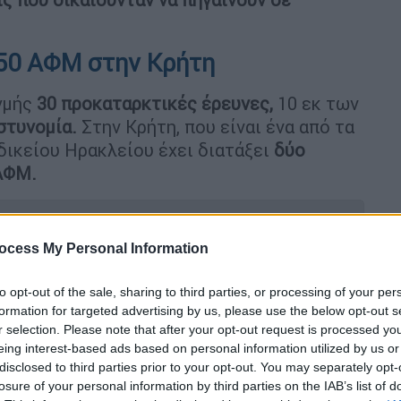
150 ΑΦΜ στην Κρήτη
ιγμής
30 προκαταρκτικές έρευνες,
10 εκ των
στυνομία.
Στην Κρήτη, που είναι ένα από τα
δικείου Ηρακλείου έχει διατάξει
δύο
 ΑΦΜ.
ocess My Personal Information
άνδαλο ΟΠΕΚΕΠΕ: «Είναι γκάνγκστερ –
to opt-out of the sale, sharing to third parties, or processing of your per
αράνομες εκτάσεις»
formation for targeted advertising by us, please use the below opt-out s
r selection. Please note that after your opt-out request is processed y
eing interest-based ads based on personal information utilized by us or
disclosed to third parties prior to your opt-out. You may separately opt-
losure of your personal information by third parties on the IAB’s list of