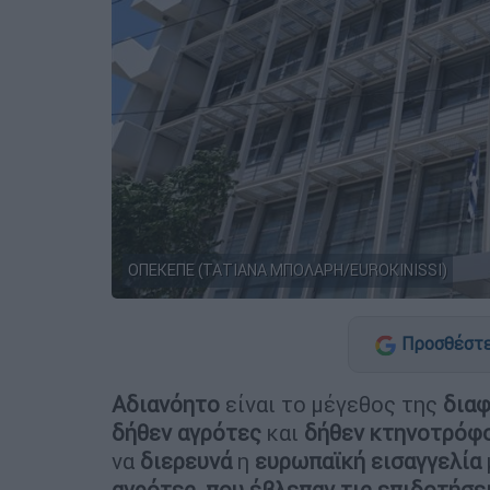
ΟΠΕΚΕΠΕ (ΤΑΤΙΑΝΑ ΜΠΟΛΑΡΗ/EUROKINISSI)
Προσθέστε
Αδιανόητο
είναι το μέγεθος της
δια
δήθεν αγρότες
και
δήθεν κτηνοτρόφ
να
διερευνά
η
ευρωπαϊκή εισαγγελία
αγρότες, που έβλεπαν τις επιδοτήσει