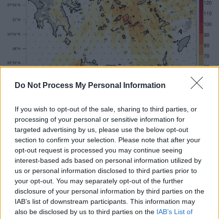
Do Not Process My Personal Information
Meteo
If you wish to opt-out of the sale, sharing to third parties, or
processing of your personal or sensitive information for
Αποκαρδιωτική η εικόνα από το
targeted advertising by us, please use the below opt-out
section to confirm your selection. Please note that after your
δορυφόρο
opt-out request is processed you may continue seeing
interest-based ads based on personal information utilized by
Την έκταση της γιγαντιαίας φωτιάς στην
us or personal information disclosed to third parties prior to
Ιεράπετρα κατέγραψε το σύστημα FIRMS
your opt-out. You may separately opt-out of the further
που χρησιμοποιεί η NASA, παρέχοντας
disclosure of your personal information by third parties on the
δεδομένα σε σχεδόν πραγματικό χρόνο για
IAB’s list of downstream participants. This information may
also be disclosed by us to third parties on the
IAB’s List of
ενεργές πυρκαγιές και θερμικές ανωμαλίες,