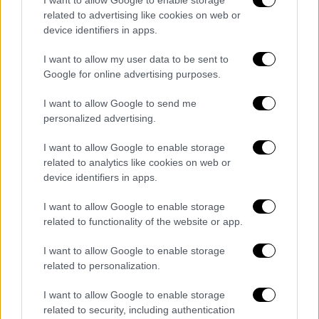
Λασιθίου
, Γιάννη Ανδρουλάκη, εκτός από
related to advertising like cookies on web or
δασικές
και
καλλιεργήσιμες εκτάσεις
, έχουν
device identifiers in apps.
καταγραφεί
ζημιές σε ιδιοκτησίες
. «Ήταν
I want to allow my user data to be sent to
μια πολύ δύσκολη νύχτα και η κατάσταση
Google for online advertising purposes.
εξακολουθεί να είναι δύσκολη», τόνισε
χαρακτηριστικά.
I want to allow Google to send me
personalized advertising.
ΔΙΑΒΑΣΤΕ ΕΠΙΣΗΣ
I want to allow Google to enable storage
related to analytics like cookies on web or
Ελλάδα
|
03.07.2025 06:44
device identifiers in apps.
Σεισμός 4,1 ρίχτερ ανοιχτά της
I want to allow Google to enable storage
Αμοργού τα ξημερώματα
related to functionality of the website or app.
I want to allow Google to enable storage
Ελλάδα
|
03.07.2025 07:38
related to personalization.
Υπό έλεγχο η φωτιά στη Χαλκιδική -
Έρευνες για το ενδεχόμενο
I want to allow Google to enable storage
related to security, including authentication
εμπρησμού