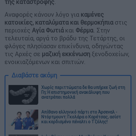
της καταστροφής
.
Αναφορές κάνουν λόγο για
καμένες
κατοικίες, καταλύματα και θερμοκήπια
στις
περιοχές
Αγία Φωτιά
και
Φέρμα
. Στην
τελευταία, αργά το βράδυ της Τετάρτης, οι
φλόγες πλησίασαν επικίνδυνα, οδηγώντας
τις Αρχές σε
μαζική εκκένωση
ξενοδοχείων,
ενοικιαζόμενων και σπιτιών.
Διαβάστε ακόμη
Χωρίς περιττώματα δε θα υπήρχε ζωή στη
Γη: Η επιστημονική ανακάλυψη που
ανατρέπει πολλά
Απίθανο ελληνικό πάρτι στο Άρσεναλ -
Ντόρτμουντ: Γκολάρα ο Καρέτσας, ασίστ
και κερδισμένο πέναλτι ο Τζόλης!