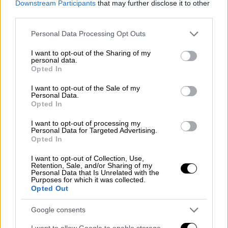
Downstream Participants
that may further disclose it to other
χρησιμοποιώντας δορυφορικές
third parties.
παρατηρήσεις.
Please note that this website/app uses one or more Google
Personal Data Processing Opt Outs
services and may gather and store information including but
not limited to your visit or usage behaviour. You may click to
I want to opt-out of the Sharing of my
personal data.
grant or deny consent to Google and its third-party tags to
Opted In
use your data for below specified purposes in below Google
consent section.
I want to opt-out of the Sale of my
Personal Data.
Opted In
I want to opt-out of processing my
Personal Data for Targeted Advertising.
Opted In
I want to opt-out of Collection, Use,
Retention, Sale, and/or Sharing of my
Personal Data that Is Unrelated with the
Φωτιά στην Ιεράπετρα - Δορυφόρος
Purposes for which it was collected.
Opted Out
Καμένες ιδιοκτησίες και εκτάσεις
Google consents
Σύμφωνα με τον αντιπεριφερειάρχη
I want to allow Google to enable storage