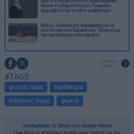
Ιράν: Βίντεο με τον Μοτζτάμπα Χαμενεΐ
έδωσε στη δημοσιότητα η Τεχεράνη -
Αμφισβητείται το πότε τραβήχτηκε
Μήλος: Εισαγγελική παρέμβαση για το
ελικόπτερο στο Σαρακήνικο - Έρευνα για
την προσγείωση στην παραλία
επόμενο
άρθρο
#TAGS
φωτιά τώρα
Ιεράπετρα
ειδήσεις τώρα
φωτιά
Ακολούθησε το Έθνος στο Google News!
Live όλες οι εξελίξεις λεπτό προς λεπτό, με την