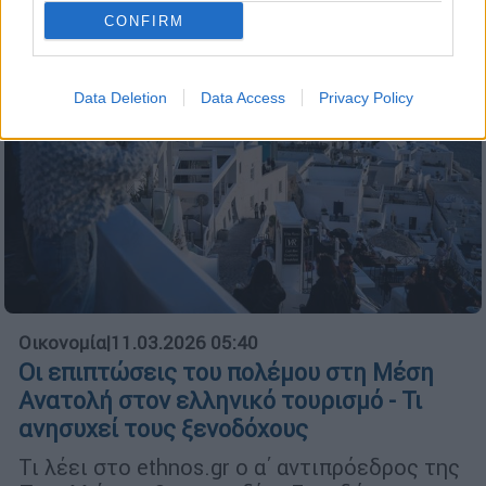
CONFIRM
Data Deletion
Data Access
Privacy Policy
Οικονομία
|
11.03.2026 05:40
Οι επιπτώσεις του πολέμου στη Μέση
Ανατολή στον ελληνικό τουρισμό - Τι
ανησυχεί τους ξενοδόχους
Τι λέει στο ethnos.gr ο α΄ αντιπρόεδρος της