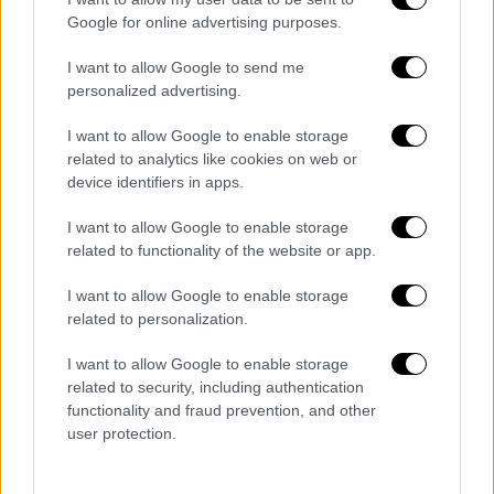
Google for online advertising purposes.
I want to allow Google to send me
personalized advertising.
I want to allow Google to enable storage
related to analytics like cookies on web or
device identifiers in apps.
Κόσμος
|
10.05.2026 19:29
«Ήταν ένα τρομερά πολυτελές
I want to allow Google to enable storage
related to functionality of the website or app.
ξενοδοχείο»: Τι λέει ο τουρίστας που
πήρε αποζημίωση επειδή δεν έβρισκε
I want to allow Google to enable storage
ξαπλώστρα στην Κω
related to personalization.
Η Κως έγινε φέτος η αφορμή να
I want to allow Google to enable storage
δημιουργηθεί ένα πρωτοφανές δικαστικό
related to security, including authentication
προηγούμενο... για τις πετσέτες στις
functionality and fraud prevention, and other
ξαπλώστρες
user protection.