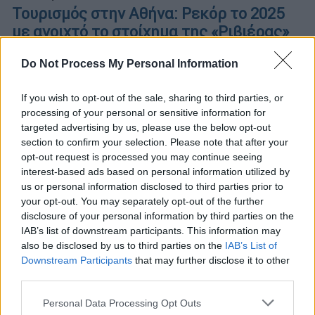
Τουρισμός στην Αθήνα: Ρεκόρ το 2025
με ανοιχτό το στοίχημα της «Ριβιέρας»
και του Αργοσαρωνικού
Do Not Process My Personal Information
Πώς η Αθήνα κατάφερε να γίνει ένας
προορισμός που «πρέπει να δει κανείς έστω
If you wish to opt-out of the sale, sharing to third parties, or
μία φορά στη ζωή του»
processing of your personal or sensitive information for
targeted advertising by us, please use the below opt-out
section to confirm your selection. Please note that after your
opt-out request is processed you may continue seeing
interest-based ads based on personal information utilized by
us or personal information disclosed to third parties prior to
your opt-out. You may separately opt-out of the further
disclosure of your personal information by third parties on the
IAB’s list of downstream participants. This information may
also be disclosed by us to third parties on the
IAB’s List of
Downstream Participants
that may further disclose it to other
third parties.
Please note that this website/app uses one or more Google
Personal Data Processing Opt Outs
services and may gather and store information including but