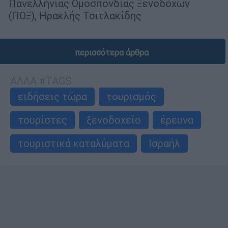
Πανελλήνιας Ομοσπονδίας Ξενοδόχων
(ΠΟΞ), Ηρακλής Τσιτλακίδης
περισσότερα άρθρα
ΑΛΛΑ #TAGS
ειδήσεις τώρα
τουρισμός
τουρίστες
ξενοδοχείο
έρευνα
τουριστικά καταλύματα
Ισραήλ