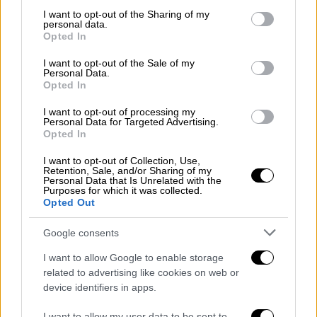
not limited to your visit or usage behaviour. You may click to
I want to opt-out of the Sharing of my
personal data.
grant or deny consent to Google and its third-party tags to
Opted In
use your data for below specified purposes in below Google
Ελλάδα
|
12.05.2026 05:40
consent section.
I want to opt-out of the Sale of my
Τα «ψιλά γράμματα» του χωροταξικού
Personal Data.
Opted In
για τον τουρισμό: Τα ανοιχτά μέτωπα, οι
εξαιρέσεις και οι απαγορεύσεις
I want to opt-out of processing my
Personal Data for Targeted Advertising.
Κεντρικός πυλώνας του νέου χωροταξικού
Opted In
είναι ο τρόπος με τον οποίο επιχειρεί να
I want to opt-out of Collection, Use,
«μετρήσει» την τουριστική πίεση σε κάθε
Retention, Sale, and/or Sharing of my
Personal Data that Is Unrelated with the
περιοχή της χώρας
Purposes for which it was collected.
Opted Out
Google consents
I want to allow Google to enable storage
related to advertising like cookies on web or
device identifiers in apps.
I want to allow my user data to be sent to