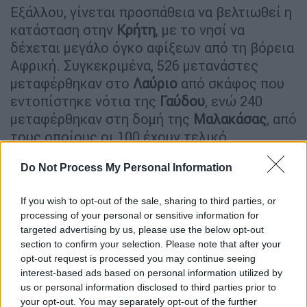
Εξάλλου, γίνεται προσπάθεια να βελτιωθεί η
κατάσταση στην
Κρήτη
, με το νησί να
δέχεται μεγάλο όγκο αφίξεων από τη βόρεια
Αφρική. Συγκεκριμένα, 526 μετανάστες
μεταφέρθηκαν στο
Λαύριο
από σκάφος που
εντοπίστηκε νότια της
Γαύδου
, ενώ 240
μεταφέρθηκαν στη δομή της
Μαλακάσας
, από
τους οποίους οι 100 έχουν τελικό
προορισμό τα Διαβατά. Την Πέμπτη (10/7)
Do Not Process My Personal Information
έγινε ευρεία επιχείρηση διάσωσης
μεταναστών νότια της
Γαύδου
, με 507 άτομα
If you wish to opt-out of the sale, sharing to third parties, or
να εντοπίζονται σε σκάφος, ενώ
processing of your personal or sensitive information for
συνελήφθησαν 8 διακινητές.
targeted advertising by us, please use the below opt-out
section to confirm your selection. Please note that after your
Σύμφωνα με το
Λιμενικό
, όσοι δηλώνουν
opt-out request is processed you may continue seeing
αίτημα ασύλου ενημερώνονται πως έχει
interest-based ads based on personal information utilized by
us or personal information disclosed to third parties prior to
ανασταλεί η επεξεργασία του, βάσει του
your opt-out. You may separately opt-out of the further