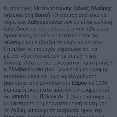
Ο υπουργός Μετανάστευσης
Θάνος Πλεύρης
δήλωσε στη
Βουλή
: «Ο δρόμος από εδώ και
πέρα των
λαθρομεταναστών
θα είναι φυλακή
ή έξοδος» και προσέθεσε ότι «το 52% είναι
πρόσφυγες, το 48% εκμεταλλεύεται το
σύστημα και εκβιάζει τη χώρα να μείνει».
Επιπλέον ο υπουργός σημείωσε ότι τα
μέτρα: «δεν στοχεύουν σε τιμωρητική
λογική, αλλά σε αποτελεσματική αποτροπή –
η
Ελλάδα
δεν θα γίνει ξανά πύλη παράνομης
εισόδου» αλλά και πως «η νέα ρύθμιση
βασίζεται στο μοντέλο του
Έβρου
το 2020
και παρόμοιες πολιτικές έχουν εφαρμοστεί
σε
Ισπανία
και
Πολωνία
». Τέλος ο υπουργός
χαρακτήρισε τη μεταναστευτική πίεση από
τη
Λιβύη
«επιχείρηση εισβολής προς την
Ευρώπη
», προσθέτοντας: «Στις ακτές της