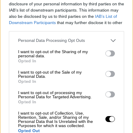
νέου πλαισίου.
disclosure of your personal information by third parties on the
IAB’s list of downstream participants. This information may
Σημειώνεται, πως στη
Μαλακάσα
έχουν
also be disclosed by us to third parties on the
IAB’s List of
μεταφερθεί 10 ασυνόδευτοι ανήλικοι, ενώ
Downstream Participants
that may further disclose it to other
στην
Αγιά Χανίων
, η προσωρινή δομή
third parties.
φιλοξενίας «ασφυκτιά από τις καραβιές που
Please note that this website/app uses one or more Google
Personal Data Processing Opt Outs
καταφθάνουν
καθημερινά
». Ανάμεσα στους
services and may gather and store information including but
νεοαφιχθέντες βρίσκονται 30 οικογένειες
not limited to your visit or usage behaviour. You may click to
I want to opt-out of the Sharing of my
personal data.
grant or deny consent to Google and its third-party tags to
με βρέφη και μικρά παιδιά. Μέχρι στιγμής
Opted In
use your data for below specified purposes in below Google
έχουν γίνει έντεκα συλλήψεις διακινητών.
consent section.
I want to opt-out of the Sale of my
Personal Data.
Αξίζει να σημειωθεί πως η
Ευρωπαϊκή
Opted In
Επιτροπή
δήλωσε ενήμερη για το σχέδιο της
I want to opt-out of processing my
ελληνικής κυβέρνησης
, το οποίο
Personal Data for Targeted Advertising.
περιλαμβάνει μεταξύ άλλων τρίμηνη
Opted In
αναστολή εξέτασης αιτημάτων ασύλου για
I want to opt-out of Collection, Use,
πολίτες προερχόμενους από τη βόρεια
Retention, Sale, and/or Sharing of my
Personal Data that Is Unrelated with the
Αφρική
.
Purposes for which it was collected.
Opted Out