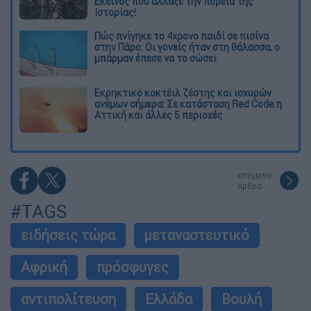
Εκείνος που άλλαξε την πορεία της
Ιστορίας!
Πώς πνίγηκε το 4χρονο παιδί σε πισίνα
στην Πάρο: Οι γονείς ήταν στη θάλασσα, ο
μπάρμαν έπεσε να το σώσει
Εκρηκτικό κοκτέιλ ζέστης και ισχυρών
ανέμων σήμερα: Σε κατάσταση Red Code η
Αττική και άλλες 5 περιοχές
επόμενο
άρθρο
#TAGS
ειδήσεις τώρα
μεταναστευτικό
Αφρική
πρόσφυγες
αντιπολίτευση
Ελλάδα
Βουλή