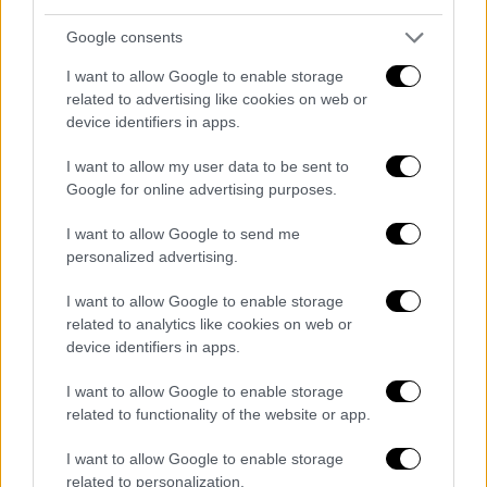
Μητσοτάκης: Οι παράνομες είσοδοι
Google consents
δεν θα οδηγούν σε νόμιμη
εγκατάσταση
I want to allow Google to enable storage
related to advertising like cookies on web or
device identifiers in apps.
Στην
Bild Zeitung
μίλησε ο
Κυριάκος
Μητσοτάκης
, τονίζοντας ότι η
Ελλάδα
δεν
I want to allow my user data to be sent to
αποτελεί μια ανοιχτή οδό διέλευσης,
Google for online advertising purposes.
ξεκαθαρίζοντας ότι οι παράνομες είσοδοι
I want to allow Google to send me
δεν θα οδηγούν σε νόμιμη εγκατάσταση.
personalized advertising.
«Η Ελλάδα δεν είναι ένας ανοιχτός
I want to allow Google to enable storage
διαδρόμος προς την Ευρώπη»
related to analytics like cookies on web or
device identifiers in apps.
«Αντιμέτωποι με την απότομη αύξηση των
παράτυπων αφίξεων δια θαλάσσης από τη
I want to allow Google to enable storage
related to functionality of the website or app.
βόρεια Αφρική
, ιδίως από τη
Λιβύη
προς την
Κρήτη
, λάβαμε τη δύσκολη αλλά απολύτως
I want to allow Google to enable storage
αναγκαία απόφαση να αναστείλουμε
related to personalization.