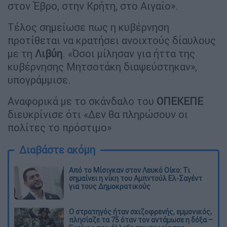
στον Έβρο, στην Κρήτη, στο Αιγαίο».
Τέλος σημείωσε πως η κυβέρνηση
προτίθεται να κρατήσει ανοιχτούς δίαυλους
με τη
Λιβύη
. «Όσοι μίλησαν για ήττα της
κυβέρνησης Μητσοτάκη διαψεύστηκαν»,
υπογράμμισε.
Αναφορικά με το σκάνδαλο του
ΟΠΕΚΕΠΕ
διευκρίνισε ότι «Δεν θα πληρώσουν οι
πολίτες το πρόστιμο»
Διαβάστε ακόμη
Από το Μίσιγκαν στον Λευκό Οίκο: Τι
σημαίνει η νίκη του Αμπντούλ Ελ-Σαγέντ
για τους Δημοκρατικούς
O στρατηγός ήταν σχιζοφρενής, εμμονικός,
πλησίαζε τα 75 όταν τον αντάμωσε η δόξα –