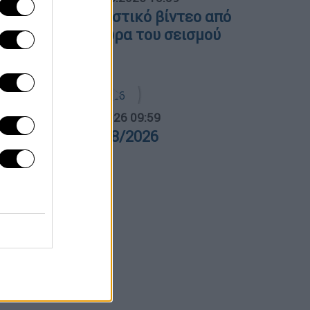
απωνία: Συγκλονιστικό βίντεο από
ειρουργείο την ώρα του σεισμού
1 Ρίχτερ
α Ελλάδος...
|
07.08.2026 09:59
ρα Ελλάδος 07/08/2026