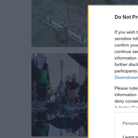
Do Not Pr
If you wish 
sensitive in
confirm you
continue se
information 
further disc
participants
Downstream 
Please note
information 
deny consent
in below Go
Persona
I want t