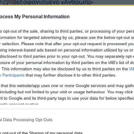
εξαφανισμένο «Άνθρωπο-
Καρυοθραύστη»
ocess My Personal Information
Ένα βήμα πιο κοντά στην καλύτερη
κατανόηση του «ξεχασμένου»
to opt-out of the sale, sharing to third parties, or processing of your per
προγόνου του ανθρώπου
formation for targeted advertising by us, please use the below opt-out s
r selection. Please note that after your opt-out request is processed y
eing interest-based ads based on personal information utilized by us or
Κόσμος
|
17.06.2026 22:52
disclosed to third parties prior to your opt-out. You may separately opt-
Χάος στη Νότια Αφρική:
losure of your personal information by third parties on the IAB’s list of
. This information may also be disclosed by us to third parties on the
IA
Διαδηλωτές επιτίθενται σε
Participants
that may further disclose it to other third parties.
μετανάστες και τους δίνουν διορία
να φύγουν
 that this website/app uses one or more Google services and may gath
including but not limited to your visit or usage behaviour. You may click 
Διαδηλωτές «κλείδωσαν» τη 30η
 to Google and its third-party tags to use your data for below specifi
Ιουνίου ως τη λήξη της προθεσμίας
ogle consent section.
για τους μετανάστες να
εγκαταλείψουν τη χώρα - Κύμα φόβου
l Data Processing Opt Outs
Κε
και αγωνίας σε εκατοντάδες
Κ
ανθρώπους
o opt-out of the Sharing of my personal data.