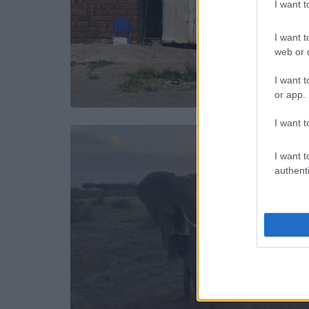
I want 
I want t
web or d
I want t
or app.
I want t
I want t
authenti