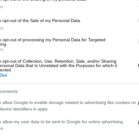
0
In
o opt-out of the Sale of my Personal Data.
In
Κόσμος
|
16.06.2026 06:30
Η μεγαλύτερη μετανάστευση
ΑΠ
to opt-out of processing my Personal Data for Targeted
ing.
θηλαστικών στον πλανήτη
Φ
In
συμβαίνει στη Ζάμπια και κόβει
Μ
o opt-out of Collection, Use, Retention, Sale, and/or Sharing
την ανάσα
ersonal Data that Is Unrelated with the Purposes for which it
lected.
Εκεί όπου ο ουρανός χάνεται
Out
Με
consents
Μ
0
o allow Google to enable storage related to advertising like cookies on
Κόσμος
|
10.06.2026 09:46
evice identifiers in apps.
Γιοχάνεσμπουργκ: Μακελειό σε
o allow my user data to be sent to Google for online advertising
καταυλισμό με 12 νεκρούς -
s.
Ανθρωποκυνηγητό για πάνω από
ΑΠ