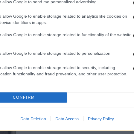
10 δράστες
to allow Google to send me personalized advertising.
Ι
Η Νότια Αφρική καταγράφει ένα από
χ
o allow Google to enable storage related to analytics like cookies on
τα υψηλότερα ποσοστά
7,
evice identifiers in apps.
ανθρωποκτονιών παγκοσμίως, με τον
μέσο όρο να αγγίζει περίπου τους 60
o allow Google to enable storage related to functionality of the website
φόνους την ημέρα
Ώρ
o allow Google to enable storage related to personalization.
Ώ
Viral
|
25.05.2026 20:32
o allow Google to enable storage related to security, including
Συγκινητικό βίντεο: Η στιγμή που
cation functionality and fraud prevention, and other user protection.
χαμένο μωρό ελεφαντάκι
επανενώνεται με την οικογένειά
του
CONFIRM
Οι ερευνητές εντόπισαν τον μικρό
ελέφαντα να περιπλανιέται μόνος
του, μακριά από το κοπάδι του
Data Deletion
Data Access
Privacy Policy