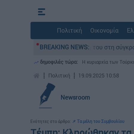
Πολιτική
Οικονομία
Ελ
η Δαμίγο που έχασε τη ζωή του στη σύγκρουση 
BREAKING NEWS:
δημοφιλές τώρα:
Η κυριαρχία των Τούρκω
┋
Πολιτική
┋
19.09.2025 10:58
Newsroom
Ενότητες στο άρθρο:
📌 Τα μέλη του Συμβουλίου
Τέμπη: Κληρώθηκαν τα 