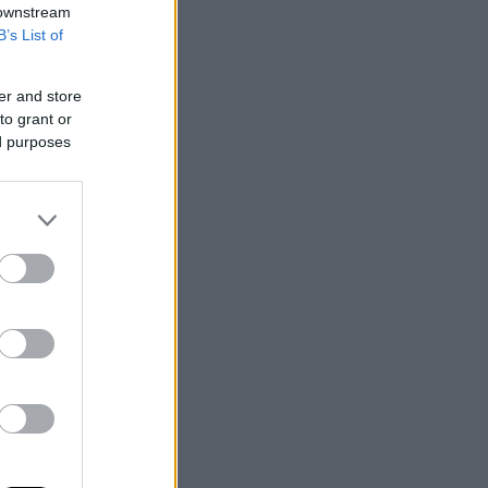
 downstream
B’s List of
er and store
to grant or
ed purposes