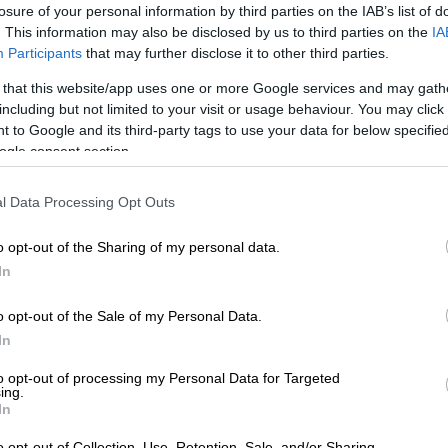
losure of your personal information by third parties on the IAB’s list of
. This information may also be disclosed by us to third parties on the
IA
Participants
that may further disclose it to other third parties.
 that this website/app uses one or more Google services and may gath
including but not limited to your visit or usage behaviour. You may click 
 to Google and its third-party tags to use your data for below specifi
ogle consent section.
kinissi)
l Data Processing Opt Outs
 το ΕΘΝΟΣ στη Google
o opt-out of the Sharing of my personal data.
In
ς της
Βουλής
τα μέλη του
Δικαστικού
ομέλειας στις 22 Ιουλίου 2025, για την
o opt-out of the Sale of my Personal Data.
ρώην υπουργού Υποδομών και Μεταφορών,
In
«τραγικό δυστύχημα, που έλαβε χώρα στις
to opt-out of processing my Personal Data for Targeted
ός Τεμπών Λάρισας», για την ενδεχόμενη
ing.
γό του αδικήματος «της
παράβασης
In
 της κατά το χρονικό διάστημα από τον
o opt-out of Collection, Use, Retention, Sale, and/or Sharing