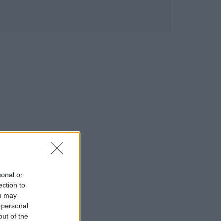
sonal or
ection to
ou may
 personal
out of the