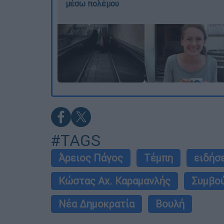
μέσω πολέμου
#TAGS
Άρειος Πάγος
Τέμπη
ειδήσ
Κώστας Αχ. Καραμανλής
Συμβού
Νέα Δημοκρατία
Βουλή