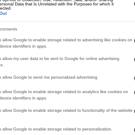
23, κατά παράβαση του άρθρου 40 παρ.3 του
ersonal Data that Is Unrelated with the Purposes for which it
lected.
πρόκλησης οικονομικής βλάβης
στην
Out
Οργανισμός Σιδηροδρόμων Ελλάδος ΑΕ"»,
υ.
consents
o allow Google to enable storage related to advertising like cookies on
evice identifiers in apps.
o allow my user data to be sent to Google for online advertising
s.
νικής δίωξης κατά του Κώστα Αχ.
κοντος
to allow Google to send me personalized advertising.
o allow Google to enable storage related to analytics like cookies on
evice identifiers in apps.
o allow Google to enable storage related to functionality of the website
υλίου
αναδείχθηκαν
πέντε δικαστικοί,
τρεις
Συμβουλίου Επικρατείας.
Συγκεκριμένα,
o allow Google to enable storage related to personalization.
, ο κ. Γιαρένης Ηλίας (ΑΠ), η κ. Νάκου