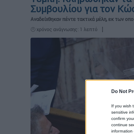
Συμβουλίου για τον Κώ
Αναδείχθηκαν πέντε τακτικά μέλη, εκ των οπο
🕛 χρόνος ανάγνωσης: 1 λεπτό ┋
Do Not Pr
If you wish 
sensitive in
confirm you
continue se
information 