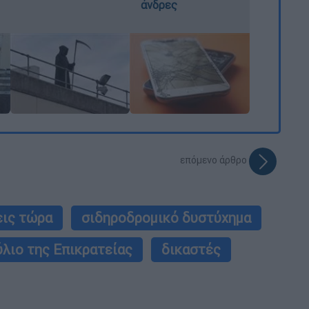
άνδρες
επόμενο άρθρο
εις τώρα
σιδηροδρομικό δυστύχημα
λιο της Επικρατείας
δικαστές