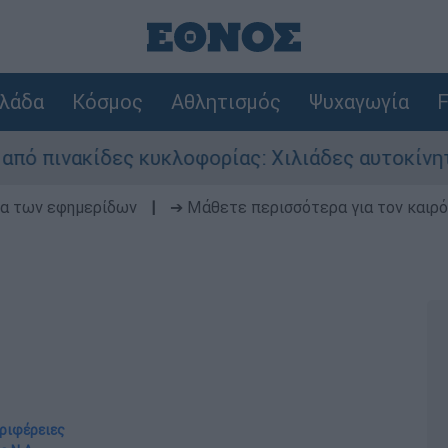
λάδα
Κόσμος
Αθλητισμός
Ψυχαγωγία
F
ίδες κυκλοφορίας: Χιλιάδες αυτοκίνητα παραμέν
δα των εφημερίδων
|
➔ Μάθετε περισσότερα για τον καιρό
εριφέρειες