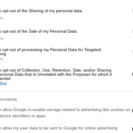
o opt-out of the Sharing of my personal data.
 τη ΝΔ – Επιμένει στην αυτόνομη
In
o opt-out of the Sale of my Personal Data.
In
to opt-out of processing my Personal Data for Targeted
ου κόμματος ενδιαφέρονται ιδιαιτέρως και
ing.
In
συγκεντρώσουν, όποτε έρθει η ώρα της
υν
σκληρές… μονομαχίες
, ενώ δεν θα
o opt-out of Collection, Use, Retention, Sale, and/or Sharing
ersonal Data that Is Unrelated with the Purposes for which it
ς μεταξύ υποψηφίων με στόχο καλύτερη
lected.
Out
περιφέρειες
consents
o allow Google to enable storage related to advertising like cookies on
ες έχει ως εξής:
evice identifiers in apps.
κος Πιερρακάκης
- που είχε εκλεγεί
o allow my user data to be sent to Google for online advertising
 μετά τον τελευταίο ανασχηματισμό