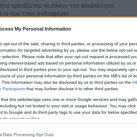
τα χρειάζεται να έχουν τον απαραίτητο
εια που τους ενδιαφέρει.
όπου υπάρχει …συνωστισμός γνωστών
ocess My Personal Information
ος νέων «παικτών» καθιστά ακόμα πιο
 σημειωθεί εδώ πως στόχος του
Κυριάκου
to opt-out of the sale, sharing to third parties, or processing of your per
 ψηφοδέλτια της Ν.Δ. πρόσωπα που μπορούν
formation for targeted advertising by us, please use the below opt-out s
 του κόμματος αλλά και πρόσωπα που
r selection. Please note that after your opt-out request is processed y
eing interest-based ads based on personal information utilized by us or
 βλέμμα στραμμένο σε ένα κεντρώο
disclosed to third parties prior to your opt-out. You may separately opt-
ς τις επόμενες κάλπες αναμένονται και
losure of your personal information by third parties on the IAB’s list of
πως στόχος είναι να υπάρξει «αέρας
. This information may also be disclosed by us to third parties on the
IA
ματος.
Participants
that may further disclose it to other third parties.
 that this website/app uses one or more Google services and may gath
including but not limited to your visit or usage behaviour. You may click 
 to Google and its third-party tags to use your data for below specifi
ogle consent section.
 και ανάπτυξης μετά τις εκλογές
l Data Processing Opt Outs