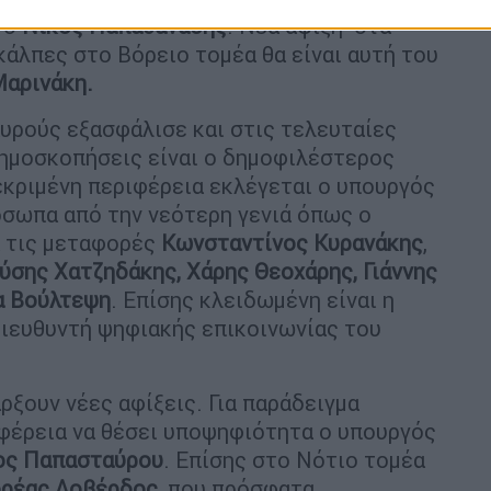
 ο
Νίκος Παπαθανάσης
. Νέα άφιξη στα
κάλπες στο Βόρειο τομέα θα είναι αυτή του
αρινάκη.
αυρούς εξασφάλισε και στις τελευταίες
δημοσκοπήσεις είναι ο δημοφιλέστερος
εκριμένη περιφέρεια εκλέγεται ο υπουργός
όσωπα από την νεότερη γενιά όπως ο
α τις μεταφορές
Κωνσταντίνος Κυρανάκης
,
ύσης Χατζηδάκης, Χάρης Θεοχάρης, Γιάννης
α Βούλτεψη
. Επίσης κλειδωμένη είναι η
διευθυντή ψηφιακής επικοινωνίας του
ρξουν νέες αφίξεις. Για παράδειγμα
φέρεια να θέσει υποψηφιότητα ο υπουργός
ος Παπασταύρου
. Επίσης στο Νότιο τομέα
ρέας Λοβέρδος
, που πρόσφατα