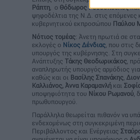
Ράπτη
, ο
Θόδωρος Ρουσόπουλος
και
ψηφοδέλτια της Ν.Δ. στις επόμενες 
κυβερνητικού εκπροσώπου
Παύλου Μ
Νότιος τομέας
: Άνετη πρωτιά σε στ
εκλογές ο
Νίκος Δένδιας
, που στις 
υπουργός της κυβέρνησης. Στη συγκ
Ανάπτυξης
Τάκης Θεοδωρικάκος
, πρ
αναπληρωτής υπουργός αρμόδιος γι
καθώς και οι
Βασίλης Σπανάκης
,
Διον
Καλλιάνος, Άννα Καραμανλή
και
Σοφί
υποψηφιότητα του
Νίκου Ρωμανού
, 
πρωθυπουργού.
Παράλληλα θεωρείται πιθανόν να υπά
ενδεχομένως στη συγκεκριμένη περι
Περιβάλλοντος και Ενέργειας
Σταύρ
αναμένεται να είναι υποψήφιος ο
Ανδ