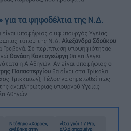
 για τα ψηφοδέλτια της Ν.Δ.
α είναι υποψήφιος ο υφυπουργός Υγείας
όσωπος τύπου της Ν.Δ.
Αλεξάνδρα Σδούκου
τα Γρεβενά. Σε περίπτωση υποψηφιότητας
ργώ
Θανάση Κοντογεώργη
θα επιλεγεί
νότατα η Α Αθηνών. Αν είναι υποψήφιος ο
ρης Παπαστεργίου
θα είναι στα Τρίκαλα
χος Τρικκαίων), Τέλος να σημειωθεί πως
 της αναπληρώτριας υπουργού Υγείας
έα Αθηνών.
Ντύθηκε «Χάρος»,
«Όχι γκέι 17 Pro,
ανέβηκε στην
αλλά σπασμένο