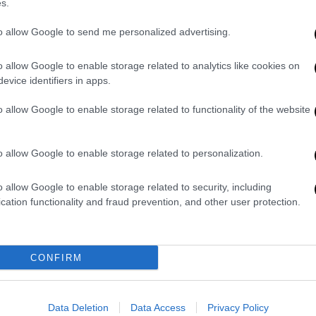
s.
ρεις ακόμα υπουργοί της κυβέρνησης - ο
ννη
και ο
Θάνος Πλεύρης
- εκλέγονται στην
to allow Google to send me personalized advertising.
ρον πως θα εξελιχθεί η μάχη του σταυρού.
o allow Google to enable storage related to analytics like cookies on
αναπληρωτής καθηγητή Διεθνούς Δικαίου &
evice identifiers in apps.
Άγγελος Συρίγος
.
o allow Google to enable storage related to functionality of the website
παραμένει αν ο πρόεδρος της Βουλής
υ υποψήφιος στην Α Αθηνών, καθώς δεν
 στο ψηφοδέλτιο της Επικρατείας. Τέλος
o allow Google to enable storage related to personalization.
ννης θα επιλέξει να διεκδικήσει εκ νέου
o allow Google to enable storage related to security, including
 θα μπορούσε να είναι υποψήφιος στις
cation functionality and fraud prevention, and other user protection.
διαφέρουσες περιφέρειες είναι αυτή του
λογές πρώτος σε σταυρούς ήταν ο
Κωστής
CONFIRM
 της κυβέρνησης), ενώ στην πρώτη τριάδα
οί: ο
Αδ. Γεωργιάδης
και η
Ν. Κεραμέως
.
Data Deletion
Data Access
Privacy Policy
α εκλέγονται ο
Δημήτρης Καιρίδης
, η
Ζωή