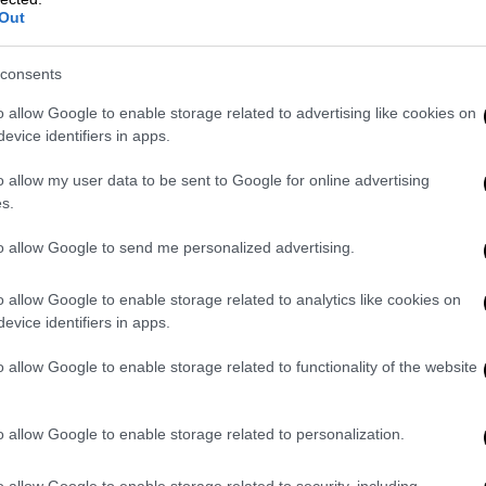
με πρωταγωνιστή Μπράουν στο
Out
ανανεωμένο και «καυτό»
Παλατάκι
consents
Ντέρμπι από τα παλιά στην Basket
o allow Google to enable storage related to advertising like cookies on
evice identifiers in apps.
League
o allow my user data to be sent to Google for online advertising
s.
to allow Google to send me personalized advertising.
Ελλάδα
|
11.10.2025 22:25
Τραυματισμός 9χρονου στο λιμάνι
o allow Google to enable storage related to analytics like cookies on
της Αίγινας κατά την επιβίβασή
evice identifiers in apps.
του σε πλοίο
o allow Google to enable storage related to functionality of the website
Έρευνα διεξάγει το Λιμενικό Σώμα
για τις ακριβείς συνθήκες του
o allow Google to enable storage related to personalization.
περιστατικού
o allow Google to enable storage related to security, including