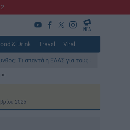
12
ood & Drink
Travel
Viral
ά η ΕΛΑΣ για τους 8 βιασμούς τουριστριών - «Μ
σμο
βρίου 2025