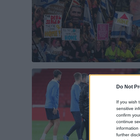
Do Not Pr
If you wish 
sensitive in
confirm you
continue se
information 
further disc