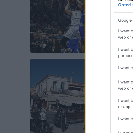
Opted 
Google 
I want t
web or d
I want t
purpose
I want 
I want t
web or d
I want t
or app.
I want t
I want t