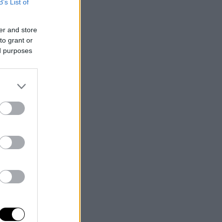
B’s List of
er and store
to grant or
ed purposes