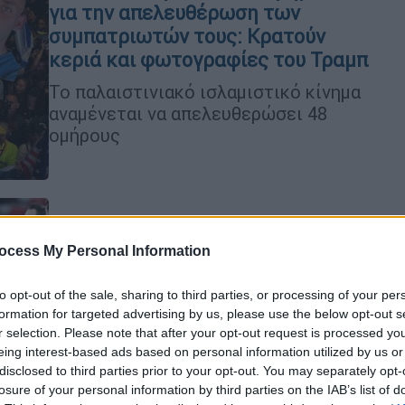
για την απελευθέρωση των
συμπατριωτών τους: Κρατούν
κεριά και φωτογραφίες του Τραμπ
Το παλαιστινιακό ισλαμιστικό κίνημα
αναμένεται να απελευθερώσει 48
ομήρους
Αθλητισμός
|
11.10.2025 22:45
ocess My Personal Information
Γιοβάνοβιτς: «Δεν με επηρεάζει η
κριτική, για τους παίκτες δεν
to opt-out of the sale, sharing to third parties, or processing of your per
θέλω να μιλάνε σκληρά»
formation for targeted advertising by us, please use the below opt-out s
r selection. Please note that after your opt-out request is processed y
Οι δηλώσεις και τα πλάνα του
eing interest-based ads based on personal information utilized by us or
ομοσπονδιακού τεχνικού για τον
disclosed to third parties prior to your opt-out. You may separately opt-
«τελικό» με τη Δανία
losure of your personal information by third parties on the IAB’s list of