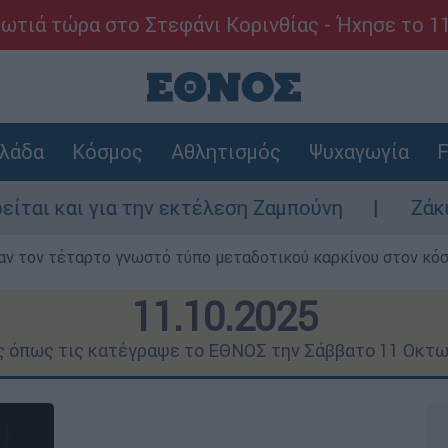
ωτιά τώρα στο Στεφάνι Κορινθίας - Ήχησε το 1
λάδα
Κόσμος
Αθλητισμός
Ψυχαγωγία
F
ην εκτέλεση Ζαμπούνη
Ζάκυνθος: Τι απαντ
ν τον τέταρτο γνωστό τύπο μεταδοτικού καρκίνου στον κό
11.10.2025
ις όπως τις κατέγραψε το ΕΘΝΟΣ την Σάββατο 11 Οκτω