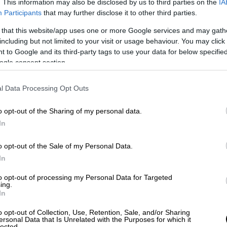
. This information may also be disclosed by us to third parties on the
IA
Participants
that may further disclose it to other third parties.
 that this website/app uses one or more Google services and may gath
Οικονομία
|
11.10.2025 22:43
including but not limited to your visit or usage behaviour. You may click 
Ο τουρκικός πληθωρισμός στο
 to Google and its third-party tags to use your data for below specifi
εδώλιο: Η Turkstat στα
ogle consent section.
δικαστήρια για τα ποσοστά και
την αξιοπιστία της
l Data Processing Opt Outs
Η τουρκική Στατιστική Υπηρεσία
o opt-out of the Sharing of my personal data.
(TURKSTAT) κατέθεσε αγωγή,
In
ζητώντας αποζημίωση 50.000 λιρών
(1.025€) για «προσβολή» και
o opt-out of the Sale of my Personal Data.
«παραπλανητικά σχόλια»
In
to opt-out of processing my Personal Data for Targeted
ing.
In
Αθλητισμός
|
11.10.2025 22:30
GBL: Σπουδαία νίκη για τον
o opt-out of Collection, Use, Retention, Sale, and/or Sharing
ersonal Data that Is Unrelated with the Purposes for which it
ψυχωμένο ΠΑΟΚ επί του Ηρακλή
lected.