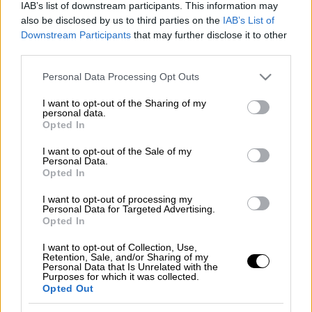
IAB’s list of downstream participants. This information may
Τι κι αν παίζουν «ιερά τέρατα» σ' αυτήν;
also be disclosed by us to third parties on the
IAB’s List of
Όταν ακούμε σε διάστημα λίγων ημερών ότι
Downstream Participants
that may further disclose it to other
ένα παλιό κινηματογραφικό franchise θα έχει
third parties.
και sequel ταινία, αλλά και prequel, τότε
Please note that this website/app uses one or more Google
Personal Data Processing Opt Outs
ανησυχούμε.
services and may gather and store information including but
not limited to your visit or usage behaviour. You may click to
I want to opt-out of the Sharing of my
personal data.
Διαβάστε περισσότερα μ' ένα
grant or deny consent to Google and its third-party tags to
Opted In
use your data for below specified purposes in below Google
κλικ στο exodos.com.gr
consent section.
I want to opt-out of the Sale of my
Personal Data.
Opted In
I want to opt-out of processing my
Τα σχολιά σας δημοσιεύονται άμεσα με δική σας ευθύνη. Το
Personal Data for Targeted Advertising.
ΕΘΝΟΣ θα παρεμβαίνει και τα προσβλητικά σχόλια θα
Opted In
διαγράφονται
I want to opt-out of Collection, Use,
Retention, Sale, and/or Sharing of my
Personal Data that Is Unrelated with the
Purposes for which it was collected.
Opted Out