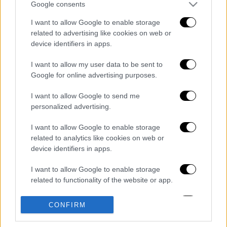
Google consents
I want to allow Google to enable storage
related to advertising like cookies on web or
καταχώρηση
device identifiers in apps.
I want to allow my user data to be sent to
Διαβάστε ακόμη
Google for online advertising purposes.
«Ήταν πολύ σκληρό, αρχίσαμε να
I want to allow Google to send me
προσευχόμαστε»: Συγκλονιστικές
personalized advertising.
μαρτυρίες για τον σεισμό των 7,6 Ρίχτερ
στην Κολομβία
I want to allow Google to enable storage
Κλέαρχος Μαρουσάκης: Επικίνδυνες οι
related to analytics like cookies on web or
επόμενες μέρες με έως 9 μποφόρ - Οι
device identifiers in apps.
περιοχές που θα επηρεαστούν
I want to allow Google to enable storage
«Το παιχνίδι τελείωσε»: Η στιγμή που
related to functionality of the website or app.
αστυνομικοί εντοπίζουν stalker κρυμμένο
κάτω από κρεβάτι
I want to allow Google to enable storage
CONFIRM
related to personalization.
Θες να μάθεις ξένη γλώσσα; Αυτές είναι οι 7
εντολές για να κάνεις το ChatGPT