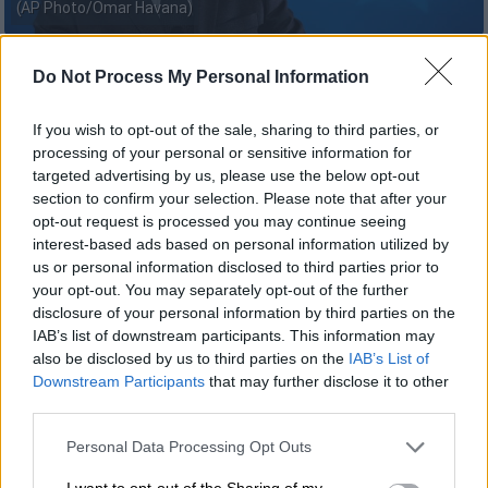
(AP Photo/Omar Havana)
Do Not Process My Personal Information
Προσθέστε το ΕΘΝΟΣ στη Google
If you wish to opt-out of the sale, sharing to third parties, or
Στην
Αίγυπτο
αναμένεται να μεταβεί τη
processing of your personal or sensitive information for
Δευτέρα (13/10) ο
Εμανουέλ Μακρόν
για να
targeted advertising by us, please use the below opt-out
διαμηνύσει την «
υποστήριξή του
στην
section to confirm your selection. Please note that after your
opt-out request is processed you may continue seeing
εφαρμογή της συμφωνίας που παρουσίασε ο
interest-based ads based on personal information utilized by
Ντόναλντ Τραμπ
με στόχο τον τερματισμό
us or personal information disclosed to third parties prior to
του πολέμου στη
Γάζα
», σύμφωνα με
your opt-out. You may separately opt-out of the further
ανακοίνωση του Ελιζέ.
disclosure of your personal information by third parties on the
IAB’s list of downstream participants. This information may
Όπως δήλωσε η γαλλική προεδρία, ο
Γάλλος
also be disclosed by us to third parties on the
IAB’s List of
πρόεδρος θα συζητήσει «με τους εταίρους
Downstream Participants
that may further disclose it to other
third parties.
του για τα επόμενα στάδια της εφαρμογής
του ειρηνευτικού σχεδίου». Ωστόσο,
δεν
Please note that this website/app uses one or more Google
Personal Data Processing Opt Outs
services and may gather and store information including but
διευκρίνισε
εάν θα συναντηθεί και με τον
not limited to your visit or usage behaviour. You may click to
I want to opt-out of the Sharing of my