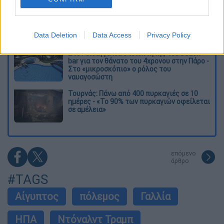
Ελισάβετ Κωνσταντινίδου στο ethnos.gr:
«Κάθε πόλεμος είναι ένας εμφύλιος, όλοι
είμαστε αδέλφια»
Data Deletion
Data Access
Privacy Policy
Στον εισαγγελέα ο ιδιοκτήτης του beach
bar για τον θάνατο του 4χρονου στην Πάρο -
Στο «μικροσκόπιο» ο ρόλος του
ναυαγοσώστη
Τουρνάς: Πάνω από 400 πυρκαγιές σε 10
ημέρες - «Το 90% των πυρκαγιών οφείλεται
σε αμέλεια»
επόμενο
άρθρο
#TAGS
Αίγυπτος
πόλεμος
Γαλλία
ΗΠΑ
Ντόναλντ Τραμπ