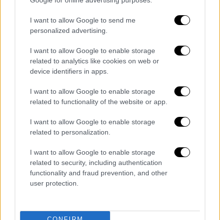
με ταυτόχρονη διαμεσολάβηση Κατάρ,
Αιγύπτου και Τουρκίας, αποβλέπει στην
I want to allow Google to send me
καθιέρωση
μόνιμης
εκεχειρίας, στην
personalized advertising.
απελευθέρωση
όλων
των ομήρων και στην
I want to allow Google to enable storage
αποκατάσταση της πλήρους
πρόσβασης
related to analytics like cookies on web or
ανθρωπιστικής βοήθειας στη Λωρίδα της
device identifiers in apps.
Γάζας δήλωσε η γαλλική προεδρία.
I want to allow Google to enable storage
Τέλος, ο Μακρόν αναμένεται να επαναλάβει
related to functionality of the website or app.
τη
δέσμευση
της Γαλλίας στη λύση των
δύο
I want to allow Google to enable storage
κρατών
ως εχέγγυο διαρκούς ειρήνης,
related to personalization.
ασφάλειας και ανοικοδόμησης της περιοχής,
ενημέρωσε το Μέγαρο των Ηλυσίων.
I want to allow Google to enable storage
related to security, including authentication
Διαβάστε ακόμη
functionality and fraud prevention, and other
user protection.
O στρατηγός ήταν σχιζοφρενής, εμμονικός,
πλησίαζε τα 75 όταν τον αντάμωσε η δόξα –
Εκείνος που άλλαξε την πορεία της
Ιστορίας!
CONFIRM