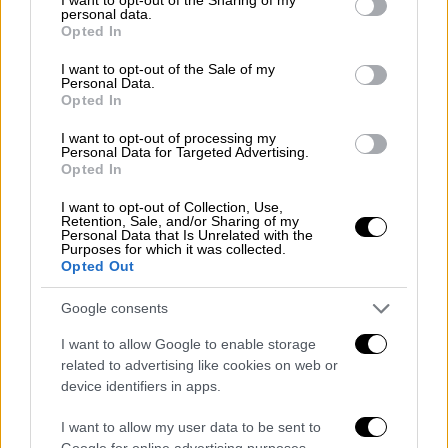
Αμερικανό ομόλογό του, ο οποίος εξίσου
personal data.
grant or deny consent to Google and its third-party tags to
Opted In
αναμένεται
να μεταβεί στη χώρα.
use your data for below specified purposes in below Google
consent section.
I want to opt-out of the Sale of my
Personal Data.
ΔΙΑΒΑΣΤΕ ΕΠΙΣΗΣ
Opted In
Κόσμος
|
10.10.2025 23:00
I want to opt-out of processing my
Personal Data for Targeted Advertising.
Ο Μακρόν ανακοίνωσε ξανά τον
Opted In
Λεκορνί για πρωθυπουργό
I want to opt-out of Collection, Use,
Retention, Sale, and/or Sharing of my
Personal Data that Is Unrelated with the
Κόσμος
|
11.10.2025 13:26
Purposes for which it was collected.
Opted Out
Η «επιστροφή-έκπληξη» του Λεκορνί
και όροι που έβαλε στον Μακρόν –
Google consents
Ποιους «κόβει» από την κυβέρνηση
I want to allow Google to enable storage
related to advertising like cookies on web or
device identifiers in apps.
Το ειρηνευτικό σχέδιο του
Ντόναλντ Τραμπ
,
I want to allow my user data to be sent to
Google for online advertising purposes.