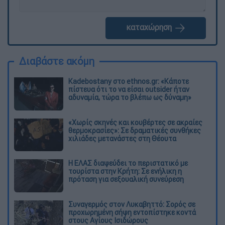
καταχώρηση
Διαβάστε ακόμη
Kadebostany στο ethnos.gr: «Κάποτε
πίστευα ότι το να είσαι outsider ήταν
αδυναμία, τώρα το βλέπω ως δύναμη»
«Χωρίς σκηνές και κουβέρτες σε ακραίες
θερμοκρασίες»: Σε δραματικές συνθήκες
χιλιάδες μετανάστες στη Θέουτα
Η ΕΛΑΣ διαψεύδει το περιστατικό με
τουρίστα στην Κρήτη: Σε ενήλικη η
πρόταση για σεξουαλική συνεύρεση
Συναγερμός στον Λυκαβηττό: Σορός σε
προχωρημένη σήψη εντοπίστηκε κοντά
στους Αγίους Ισιδώρους