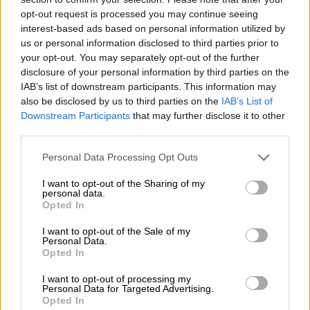
Βουλή: «Άλλο στρατηγική σχέση και
opt-out request is processed you may continue seeing
interest-based ads based on personal information utilized by
άλλο ανοχή σε μια γενοκτονία»
us or personal information disclosed to third parties prior to
your opt-out. You may separately opt-out of the further
disclosure of your personal information by third parties on the
IAB’s list of downstream participants. This information may
Ο άτυχος άνδρας μαζί με έναν φίλο του είχαν
also be disclosed by us to third parties on the
IAB’s List of
Downstream Participants
that may further disclose it to other
βγει πρωί – πρωί για κυνήγι προς την
Αγία
third parties.
Παρασκευή
. Εκείνη την ώρα δεν είχε
ξημερώσει, ενώ επικρατούσε και πυκνή
Please note that this website/app uses one or more Google
Personal Data Processing Opt Outs
services and may gather and store information including but
ομίχλη
που περιόριζε αισθητά την
not limited to your visit or usage behaviour. You may click to
I want to opt-out of the Sharing of my
ορατότητα. Κάτω από συνθήκες που
personal data.
grant or deny consent to Google and its third-party tags to
Opted In
διερευνώνται, το τζιπ έφυγε στη χαράδρα
use your data for below specified purposes in below Google
και κατέληξε αρκετές δεκάδες μέτρα στο
consent section.
I want to opt-out of the Sale of my
Personal Data.
γκρεμό.
Opted In
I want to opt-out of processing my
Personal Data for Targeted Advertising.
Opted In