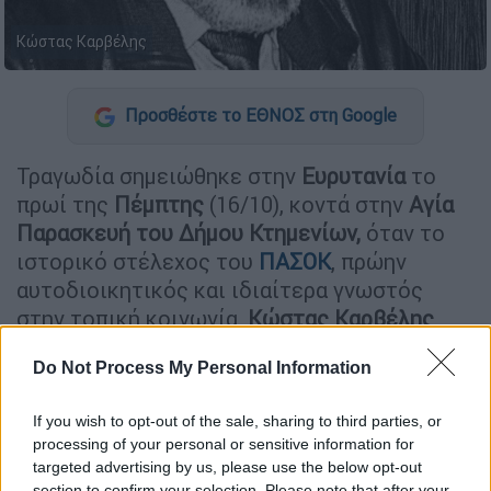
Κώστας Καρβέλης
Προσθέστε το ΕΘΝΟΣ στη Google
Τραγωδία σημειώθηκε στην
Ευρυτανία
το
πρωί της
Πέμπτης
(16/10), κοντά στην
Αγία
Παρασκευή του Δήμου Κτημενίων,
όταν το
ιστορικό στέλεχος του
ΠΑΣΟΚ
, πρώην
αυτοδιοικητικός και ιδιαίτερα γνωστός
στην τοπική κοινωνία,
Κώστας
Καρβέλης
έχασε τη ζωή του σε
τροχαίο
δυστύχημα
.
Do Not Process My Personal Information
ΔΙΑΒΑΣΤΕ ΕΠΙΣΗΣ
If you wish to opt-out of the sale, sharing to third parties, or
processing of your personal or sensitive information for
Πολιτική
|
16.10.2025 13:44
targeted advertising by us, please use the below opt-out
Ανδρουλάκης για Μητσοτάκη στη
section to confirm your selection. Please note that after your