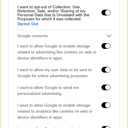
I want to opt-out of Collection, Use,
Retention, Sale, and/or Sharing of my
Personal Data that Is Unrelated with the
Purposes for which it was collected.
Opted Out
Google consents
I want to allow Google to enable storage
related to advertising like cookies on web or
device identifiers in apps.
Κώστας Καρβέλης
I want to allow my user data to be sent to
Μεγάλη επιχείρηση της
Google for online advertising purposes.
Πυροσβεστικής
I want to allow Google to send me
Στο σημείο έφτασαν τρία οχήματα της
personalized advertising.
Πυροσβεστικής με 10 πυροσβέστες από
I want to allow Google to enable storage
Φουρνά και Καρπενήσι και με δυσκολία
related to analytics like cookies on web or
κατάφεραν να προσεγγίσουν το
device identifiers in apps.
αναποδογυρισμένο όχημα. Μάλιστα αρχικά