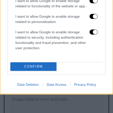
I want to allow Google to enable storage
είχε ειδοποιηθεί και η 7η ΕΜΑΚ για
related to functionality of the website or app.
συνδρομή με την Ορειβατική της ομάδα, κάτι
που τελικά δε χρειάστηκε.
I want to allow Google to enable storage
related to personalization.
Λίγο μετά τις 09:30
πυροσβέστες
που
I want to allow Google to enable storage
κατάφεραν να προσεγγίσουν το όχημα όπου
related to security, including authentication
και απεγκλώβισαν χωρίς τις αισθήσεις του
functionality and fraud prevention, and other
τον
Κώστα Καρβέλη
.
user protection.
CONFIRM
Τα σχολιά σας δημοσιεύονται άμεσα με δική σας ευθύνη. Το
ΕΘΝΟΣ θα παρεμβαίνει και τα προσβλητικά σχόλια θα
διαγράφονται
Data Deletion
Data Access
Privacy Policy