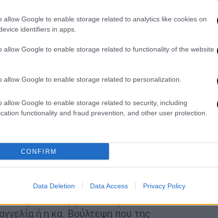
ης, με χαρακτηριστική τη φράση της «θα
o allow Google to enable storage related to analytics like cookies on
evice identifiers in apps.
Ελληνικού Κοινοβουλίου και ανέλαβε τα
o allow Google to enable storage related to functionality of the website
αγμα και τους νόμους της Ελληνικής
o allow Google to enable storage related to personalization.
φισβήτηση του θεσμού της Ευρωπαΐκής
ματα της αντιπολίτευσης με εργαλειοποίηση
o allow Google to enable storage related to security, including
φανή πρόκληση για τη δημοκρατία μας και το
cation functionality and fraud prevention, and other user protection.
ικτα ερωτήματα:
CONFIRM
 της Ευρωπαϊκής Εισαγγελίας και το έργο
Data Deletion
Data Access
Privacy Policy
λιτική; Οι Υπουργοί που δηλώνουν ότι
αγγελία ή η κα. Βούλτεψη που της