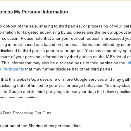
ίας, ενώ εκφράζει οργή για την
λους ο OLAF».
ocess My Personal Information
to opt-out of the sale, sharing to third parties, or processing of your per
formation for targeted advertising by us, please use the below opt-out s
r selection. Please note that after your opt-out request is processed y
eing interest-based ads based on personal information utilized by us or
ίδη από τον εκπρόσωπο της
disclosed to third parties prior to your opt-out. You may separately opt-
α εντελώς ακατανόητους λόγους»
losure of your personal information by third parties on the IAB’s list of
. This information may also be disclosed by us to third parties on the
IA
Participants
that may further disclose it to other third parties.
σκληρότερη μεταναστευτική πολιτική
 that this website/app uses one or more Google services and may gath
σε συγκεκριμένους πρόσφυγες
including but not limited to your visit or usage behaviour. You may click 
 to Google and its third-party tags to use your data for below specifi
ogle consent section.
l Data Processing Opt Outs
υπάρχει κάποιος 'ειδικός λόγος' ή 'ειδική
 OLAF, έναντι της Ευρωπαϊκής
o opt-out of the Sharing of my personal data.