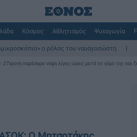
λάδα
Κόσμος
Αθλητισμός
Ψυχαγωγία
F
ιο» ο ρόλος του ναυαγοσώστη
Συναγερμός 
 27χρονη παρέσυρε νύφη λίγες ώρες μετά το γάμο της και ζη
ΠΑΣΟΚ: Ο Μητσοτάκης