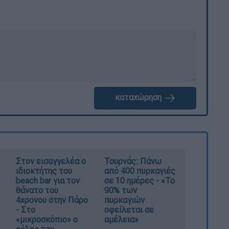
καταχώρηση
Στον εισαγγελέα ο
Τουρνάς: Πάνω
ιδιοκτήτης του
από 400 πυρκαγιές
beach bar για τον
σε 10 ημέρες - «Το
θάνατο του
90% των
4χρονου στην Πάρο
πυρκαγιών
- Στο
οφείλεται σε
«μικροσκόπιο» ο
αμέλεια»
ρόλος του