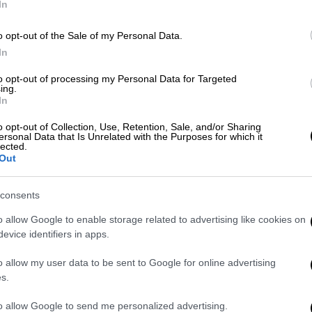
In
o opt-out of the Sale of my Personal Data.
In
γρότες μένουν απλήρωτοι και οι αγροτικές
φανίζει την κτηνοτροφία, οι καθημερινές
to opt-out of processing my Personal Data for Targeted
ing.
ράση του κυκλώματος του ΟΠΕΚΕΠΕ είναι
In
ητοι παρακολουθούν το παραλήρημα της
o opt-out of Collection, Use, Retention, Sale, and/or Sharing
Βούλτεψη με επαναλαμβανόμενες επιθέσεις
ersonal Data that Is Unrelated with the Purposes for which it
lected.
λέα Λάουρα Κοβέσι, γεγονός το οποίο το
Out
ίφραστα καταδικάσει.
consents
ρατίας σε τηλεοπτική της εμφάνιση
 στο πρόσωπο της κας Κοβέσι,
o allow Google to enable storage related to advertising like cookies on
α της είναι το ακρωνύμιο της διαφθοράς,
evice identifiers in apps.
ωπαϊκής Εισαγγελίας, αμφισβητώντας
o allow my user data to be sent to Google for online advertising
κό μας σύστημα και επισημαίνοντας ότι η
s.
ο τον OLAF για να διαχειριστεί την
ς πρωτοφανείς απειλές απευθυνόμενη
to allow Google to send me personalized advertising.