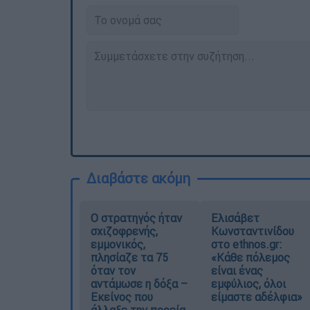
Διαβάστε ακόμη
O στρατηγός ήταν
Ελισάβετ
σχιζοφρενής,
Κωνσταντινίδου
εμμονικός,
στο ethnos.gr:
πλησίαζε τα 75
«Κάθε πόλεμος
όταν τον
είναι ένας
αντάμωσε η δόξα –
εμφύλιος, όλοι
Εκείνος που
είμαστε αδέλφια»
άλλαξε την πορεία