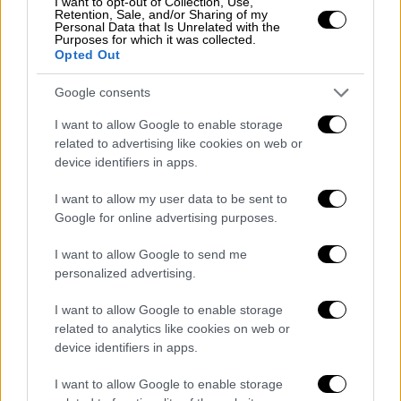
I want to opt-out of Collection, Use,
Retention, Sale, and/or Sharing of my
Ένοπλων Δυνάμεων
Personal Data that Is Unrelated with the
Purposes for which it was collected.
Opted Out
Google consents
I want to allow Google to enable storage
related to advertising like cookies on web or
device identifiers in apps.
I want to allow my user data to be sent to
Google for online advertising purposes.
I want to allow Google to send me
personalized advertising.
I want to allow Google to enable storage
related to analytics like cookies on web or
device identifiers in apps.
Ελλάδα
|
30.10.2025 21:48
Το νερό στην Αττική μπορεί να
I want to allow Google to enable storage
τελειώσει σε 1,5 χρόνο αν δεν βρέξει - Τι