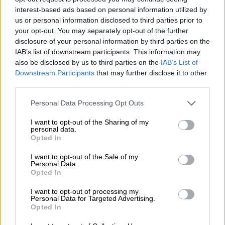
interest-based ads based on personal information utilized by
us or personal information disclosed to third parties prior to
your opt-out. You may separately opt-out of the further
disclosure of your personal information by third parties on the
IAB’s list of downstream participants. This information may
also be disclosed by us to third parties on the
IAB’s List of
Downstream Participants
that may further disclose it to other
third parties.
Please note that this website/app uses one or more Google
Personal Data Processing Opt Outs
services and may gather and store information including but
not limited to your visit or usage behaviour. You may click to
I want to opt-out of the Sharing of my
personal data.
Πολιτική
|
30.10.2025 22:00
grant or deny consent to Google and its third-party tags to
Opted In
Δένδιας: «Ξεκινάμε το 2026 την
use your data for below specified purposes in below Google
consent section.
εθελοντική στράτευση γυναικών» - Τι
I want to opt-out of the Sale of my
Personal Data.
είπε για Τουρκία και Ένοπλες Δυνάμεις
Opted In
Με μια μονάδα εθελοντριών ξεκινά το
I want to opt-out of processing my
σχέδιο για τη στράτευση των γυναικών -
Personal Data for Targeted Advertising.
Opted In
Όσα είπε ο υπουργός Άμυνας για την
Τουρκία και τον εκσυγχρονισμό των