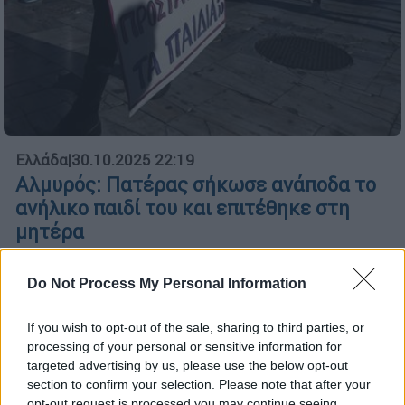
Ελλάδα
|
30.10.2025 22:19
Αλμυρός: Πατέρας σήκωσε ανάποδα το
ανήλικο παιδί του και επιτέθηκε στη
μητέρα
Το δικαστήριο τον άφησε ελεύθερο
αναγνωρίζοντάς του ελαφρυντικά και
Do Not Process My Personal Information
επιβάλλοντάς του περιοριστικά μέτρα
If you wish to opt-out of the sale, sharing to third parties, or
processing of your personal or sensitive information for
targeted advertising by us, please use the below opt-out
section to confirm your selection. Please note that after your
opt-out request is processed you may continue seeing