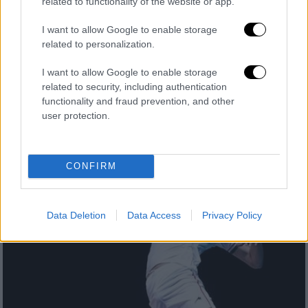
related to functionality of the website or app.
λέει στο ethnos.gr καθηγητής του ΑΠΘ
I want to allow Google to enable storage
Μιλάει στο ethnos.gr ο καθηγητής
related to personalization.
Υδρογεωλογίας του Αριστοτελείου
Πανεπιστημίου Θεσσαλονίκης,
I want to allow Google to enable storage
related to security, including authentication
Κωνσταντίνος Βουδούρης
functionality and fraud prevention, and other
user protection.
CONFIRM
Data Deletion
Data Access
Privacy Policy