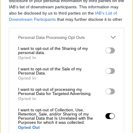
disclosure of your personal information by third parties on the
Από την άλλη, το πλέον αξιοσημείωτο
IAB’s list of downstream participants. This information may
στοιχείο της παρούσας συγκυρίας είναι η
also be disclosed by us to third parties on the
IAB’s List of
εμφανής
«
συστολή
», η
προσοχή
και
Downstream Participants
that may further disclose it to other
third parties.
συγκράτηση
που
επιδεικνύει η Άγκυρα στις
αντιδράσεις
της, αποφεύγοντας την άμεση
Please note that this website/app uses one or more Google
Personal Data Processing Opt Outs
μετωπική σύγκρουση στο πεδίο των
services and may gather and store information including but
not limited to your visit or usage behaviour. You may click to
I want to opt-out of the Sharing of my
ερευνών νότια της Κρήτης. Η προσεκτική
personal data.
grant or deny consent to Google and its third-party tags to
αυτή στάση δεν είναι τυχαία, καθώς η
Opted In
use your data for below specified purposes in below Google
εμπλοκή της αμερικανικής Chevron
consent section.
I want to opt-out of the Sale of my
λειτουργεί ως ισχυρός αποτρεπτικός
Personal Data.
Opted In
παράγοντας. Η Τουρκία, έχοντας ήδη
υπογράψει μνημόνιο συνεργασίας με τον
I want to opt-out of processing my
Personal Data for Targeted Advertising.
αμερικανικό κολοσσό για άλλες περιοχές,
Opted In
αντιλαμβάνεται ότι οποιαδήποτε επιθετική
I want to opt-out of Collection, Use,
ενέργεια θα την έφερνε σε ευθεία ρήξη με τα
Retention, Sale, and/or Sharing of my
Personal Data that Is Unrelated with the
στρατηγικά συμφέροντα των ΗΠΑ και τον
Purposes for which it was collected.
ίδιο τον Ντόναλντ Τραμπ. Αυτή η ιδιότυπη
Opted Out