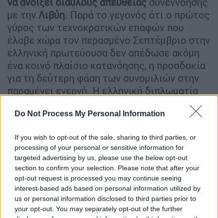
να ανοίξει διαύλους απευθείας
συνεννόησης
με την
Λιβύη
. Παρά το γεγονός ότι ο πρώτος
γύρος των τεχνοκρατικών επαφών που
έλαβε χώρα τον περασμένο Σεπτέμβριο στην
ελληνική πρωτεύουσα δεν απέδωσε ακόμη
ένα κοινό πλαίσιο κατανόησης, η προσδοκία
για τη δεύτερη φάση των συνομιλιών στην
παραμένει ενεργή. Η ελληνική διπλωματία
επιχειρεί να αποδομήσει την επιρροή του
Do Not Process My Personal Information
τουρκολιβυκού μνημονίου μέσω της
επίπονης διαδικασίας οριοθέτησης
If you wish to opt-out of the sale, sharing to third parties, or
θαλασσίων ζωνών, η οποία ωστόσο
processing of your personal or sensitive information for
προσκρούει στην υιοθέτηση των τουρκικών
targeted advertising by us, please use the below opt-out
θέσεων από τη μεταβατική λιβυκή
section to confirm your selection. Please note that after your
κυβέρνηση, όπως αυτές αποτυπώθηκαν στη
opt-out request is processed you may continue seeing
interest-based ads based on personal information utilized by
ρηματική διακοίνωση προς τον ΟΗΕ τον
us or personal information disclosed to third parties prior to
Μάιο του 2025.
your opt-out. You may separately opt-out of the further