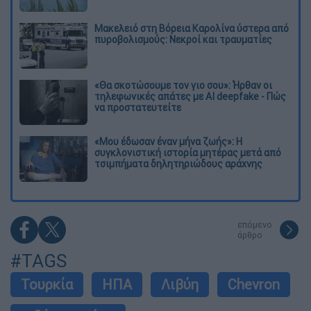
Μακελειό στη Βόρεια Καρολίνα ύστερα από
πυροβολισμούς: Νεκροί και τραυματίες
«Θα σκοτώσουμε τον γιο σου»: Ήρθαν οι
τηλεφωνικές απάτες με AI deepfake - Πώς
να προστατευτείτε
«Μου έδωσαν έναν μήνα ζωής»: Η
συγκλονιστική ιστορία μητέρας μετά από
τσιμπήματα δηλητηριώδους αράχνης
επόμενο
άρθρο
#TAGS
Τουρκία
ΗΠΑ
Λιβύη
Chevron