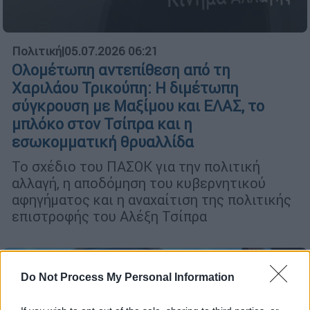
Πολιτική
|
05.07.2026 06:21
Ολομέτωπη αντεπίθεση από τη
Χαριλάου Τρικούπη: Η διμέτωπη
σύγκρουση με Μαξίμου και ΕΛΑΣ, το
μπλόκο στον Τσίπρα και η
εσωκομματική θρυαλλίδα
Το σχέδιο του ΠΑΣΟΚ για την πολιτική
αλλαγή, η αποδόμηση του κυβερνητικού
αφηγήματος και η αναχαίτιση της πολιτικής
επιστροφής του Αλέξη Τσίπρα
Do Not Process My Personal Information