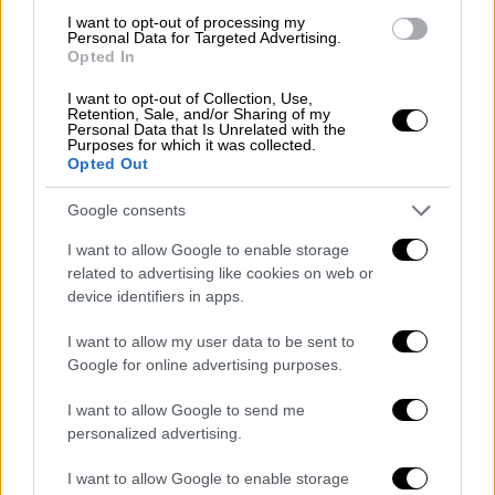
I want to opt-out of processing my
Personal Data for Targeted Advertising.
Opted In
I want to opt-out of Collection, Use,
Retention, Sale, and/or Sharing of my
Personal Data that Is Unrelated with the
Purposes for which it was collected.
Opted Out
Google consents
I want to allow Google to enable storage
related to advertising like cookies on web or
device identifiers in apps.
I want to allow my user data to be sent to
Google for online advertising purposes.
Πολιτική
|
27.06.2026 15:33
I want to allow Google to send me
Υπόγεια αναδόμηση στα δεξιά της ΝΔ: Ο
personalized advertising.
Σαμαράς πατάει το κουμπί για τη
I want to allow Google to enable storage
δημιουργία νέου κόμματος