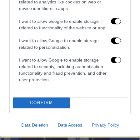
related to analytics like cookies on web or
Το παρασκηνιακό «διευθυντήριο», η
device identifiers in apps.
στρατολόγηση κορυφαίων βετεράνων και η
I want to allow Google to enable storage
πλήρης διάρρηξη των σχέσεων με το
related to functionality of the website or app.
Μέγαρο Μαξίμου - Η απειλή για τα ποσοστά
της Νέας Δημοκρατίας, η στάση του Κώστα
I want to allow Google to enable storage
Καραμανλή και τα ονόματα-κλειδιά που
related to personalization.
πυροδοτούν τον εσωκομματικό εμφύλιο - Η
I want to allow Google to enable storage
συγκρότηση της ομάδας κρούσης και το
related to security, including authentication
κρυφό πολιτικό επιτελείο του Μεσσήνιου
functionality and fraud prevention, and other
πρώην πρωθυπουργού
user protection.
CONFIRM
Data Deletion
Data Access
Privacy Policy