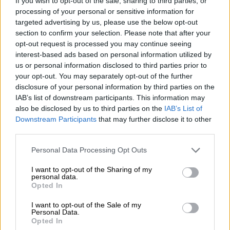
If you wish to opt-out of the sale, sharing to third parties, or
processing of your personal or sensitive information for
targeted advertising by us, please use the below opt-out
section to confirm your selection. Please note that after your
opt-out request is processed you may continue seeing
interest-based ads based on personal information utilized by
us or personal information disclosed to third parties prior to
your opt-out. You may separately opt-out of the further
disclosure of your personal information by third parties on the
IAB’s list of downstream participants. This information may
also be disclosed by us to third parties on the
IAB’s List of
Κόσμος
|
28.06.2026 12:04
Downstream Participants
that may further disclose it to other
third parties.
Γεωπολιτική δίνη σε πολλαπλά μέτωπα:
Οι ελιγμοί της Ουάσιγκτον σε Ιράν και
Please note that this website/app uses one or more Google
Personal Data Processing Opt Outs
Ουκρανία ταράζουν το διεθνές σκηνικό
services and may gather and store information including but
not limited to your visit or usage behaviour. You may click to
I want to opt-out of the Sharing of my
Η εσωτερική δυσαρέσκεια για τις
personal data.
grant or deny consent to Google and its third-party tags to
Opted In
διπλωματικές παραχωρήσεις στην
use your data for below specified purposes in below Google
Τεχεράνη, οι κραδασμοί στην ευρωπαϊκή
consent section.
I want to opt-out of the Sale of my
Personal Data.
συμμαχία του ΝΑΤΟ και το διπλωματικό
Opted In
ρήγμα με τη Μόσχα