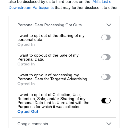
συμμετοχής στην εσωκομματική διαδικασία
also be disclosed by us to third parties on the
IAB’s List of
Downstream Participants
that may further disclose it to other
είναι στα 2 ευρώ.
third parties.
Please note that this website/app uses one or more Google
ΔΙΑΒΑΣΤΕ ΕΠΙΣΗΣ
Personal Data Processing Opt Outs
services and may gather and store information including but
not limited to your visit or usage behaviour. You may click to
I want to opt-out of the Sharing of my
Πολιτική
|
14.03.2026 13:13
personal data.
grant or deny consent to Google and its third-party tags to
Opted In
ΠΑΣΟΚ: Προεδρική πυγμή σε
use your data for below specified purposes in below Google
ναρκοπέδιο - Η διαγραφή
consent section.
I want to opt-out of the Sale of my
Personal Data.
Κωνσταντινόπουλου και το στοίχημα
Opted In
του Συνεδρίου
I want to opt-out of processing my
Personal Data for Targeted Advertising.
Opted In
I want to opt-out of Collection, Use,
Για τις ανάγκες της διαδικασίας
λειτουργούν
Retention, Sale, and/or Sharing of my
450 εκλογικά κέντρα
σε όλη τη χώρα, ενώ
Personal Data that Is Unrelated with the
Purposes for which it was collected.
δικαίωμα συμμετοχής έχουν και όσοι
Opted Out
επιθυμούν να εγγραφούν ως μέλη του ΠΑΣΟΚ
Google consents
κατά τη διάρκεια της ημέρας.