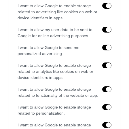
I want to allow Google to enable storage
Την ευθύνη για την ομαλή διεξαγωγή της
related to advertising like cookies on web or
διαδικασίας και την τήρηση του
device identifiers in apps.
καταστατικού έχει η ΕΔΕΚΑΠ (Επιτροπή
I want to allow my user data to be sent to
Δεοντολογίας Εφαρμογής Καταστατικού και
Google for online advertising purposes.
Πιστοποίησης).
I want to allow Google to send me
Ο πρόεδρος του ΠΑΣΟΚ
Νίκος Ανδρουλάκης
personalized advertising.
θα ψηφίσει στις 12:30 στο
1ο Δημοτικό
I want to allow Google to enable storage
Σχολείο Περιστερίου
(Παναγή Τσαλδάρη 2
related to analytics like cookies on web or
και Κουντουριώτου).
device identifiers in apps.
I want to allow Google to enable storage
related to functionality of the website or app.
Τα σχολιά σας δημοσιεύονται άμεσα με δική σας ευθύνη. Το
ΕΘΝΟΣ θα παρεμβαίνει και τα προσβλητικά σχόλια θα
I want to allow Google to enable storage
διαγράφονται
related to personalization.
I want to allow Google to enable storage