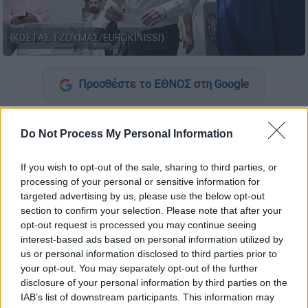
(ΚΩΣΤΑΣ ΤΖΟΥΜΑΣ/EUROKINISSI)
Προσθέστε το ΕΘΝΟΣ στη Google
Στη σκιά της
διαγραφής του Οδυσσέα
Do Not Process My Personal Information
Κωνσταντινόπουλου
γίνονται οι εκλογές
στο
ΠΑΣΟΚ
για την ανάδειξη των
If you wish to opt-out of the sale, sharing to third parties, or
αντιπροσώπων του συνεδρίου. Οι κάλπες
processing of your personal or sensitive information for
άνοιξαν σήμερα στις 07:00 και αναμένεται να
targeted advertising by us, please use the below opt-out
μείνουν ανοιχτές μέχρι τις 19:00.
section to confirm your selection. Please note that after your
opt-out request is processed you may continue seeing
Τη μάχη του σταυρού δίνουν περίπου
5.800
interest-based ads based on personal information utilized by
us or personal information disclosed to third parties prior to
υποψήφιοι για 4.000 θέσεις
. Στη ψηφοφορία
your opt-out. You may separately opt-out of the further
μετέχουν μόνο εγγεγραμμένα μέλη του
disclosure of your personal information by third parties on the
κινήματος από 16 ετών και το αντίτιμο της
IAB’s list of downstream participants. This information may