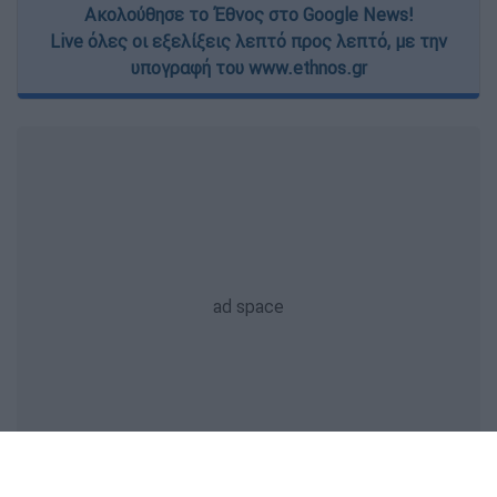
Ακολούθησε το Έθνος στο Google News!
Live όλες οι εξελίξεις λεπτό προς λεπτό, με την
υπογραφή του www.ethnos.gr