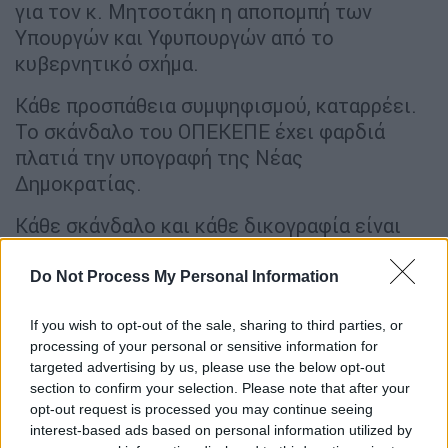
για τον κ. Μητσοτάκη η αποπομπή των
Υπουργών και Υφυπουργών από το
κυβερνητικό σχήμα.
Κάθε προσπάθεια συμψηφισμού, καταρρέει.
Το σκάνδαλο του ΟΠΕΚΕΠΕ έχει φαρδιά
πλατιά την υπογραφή της Νέας
Δημοκρατίας.
Κάθε σκάνδαλο και κάθε δικογραφία είναι
μια φωτογραφία της παρακμής και της
διαφθοράς, στην οποία έχει βουλιάξει τον
Do Not Process My Personal Information
τόπο η κυβέρνηση της Νέας Δημοκρατίας».
If you wish to opt-out of the sale, sharing to third parties, or
ΣΥΡΙΖΑ: Η χώρα δεν αντέχει άλλα
processing of your personal or sensitive information for
targeted advertising by us, please use the below opt-out
σκάνδαλα με τη σφραγίδα της
section to confirm your selection. Please note that after your
εξουσίας
opt-out request is processed you may continue seeing
interest-based ads based on personal information utilized by
«Η δεύτερη δικογραφία για το σκάνδαλο του