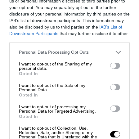
us or personal information disclosed to third parties prior to
ΟΠΕΚΕΠΕ, που διαβιβάστηκε στον Άρειο
your opt-out. You may separately opt-out of the further
disclosure of your personal information by third parties on the
Πάγο από την Ευρωπαϊκή Εισαγγελία,
IAB’s list of downstream participants. This information may
συνιστά ένα ακόμη ηχηρό ράπισμα στην
also be disclosed by us to third parties on the
IAB’s List of
κυβέρνηση Μητσοτάκη και αποκαλύπτει,
Downstream Participants
that may further disclose it to other
πλέον χωρίς περιθώρια παρερμηνειών, το
third parties.
εύρος και το βάθος ενός «γαλάζιου»
Please note that this website/app uses one or more Google
Personal Data Processing Opt Outs
μηχανισμού διασπάθισης ευρωπαϊκών
services and may gather and store information including but
πόρων. Κάθε βδομάδα και ένα νέο σκάνδαλο,
not limited to your visit or usage behaviour. You may click to
I want to opt-out of the Sharing of my
personal data.
grant or deny consent to Google and its third-party tags to
κάθε βδομάδα και μια δικογραφία, κάθε
Opted In
use your data for below specified purposes in below Google
βδομάδα και μια σελίδα ντροπής για την
consent section.
I want to opt-out of the Sale of my
κυβέρνηση Μητσοτάκη.
Personal Data.
Opted In
Οι αναφορές σε εν ενεργεία βουλευτές,
I want to opt-out of processing my
πρώην υπουργούς και υφυπουργούς δεν
Personal Data for Targeted Advertising.
αφήνουν κανένα περιθώριο για υπεκφυγές
Opted In
και παρερμηνείες. Το «γαλάζιο» σκάνδαλο
I want to opt-out of Collection, Use,
του ΟΠΕΚΕΠΕ δεν είναι μια «διαχρονική
Retention, Sale, and/or Sharing of my
Personal Data that Is Unrelated with the