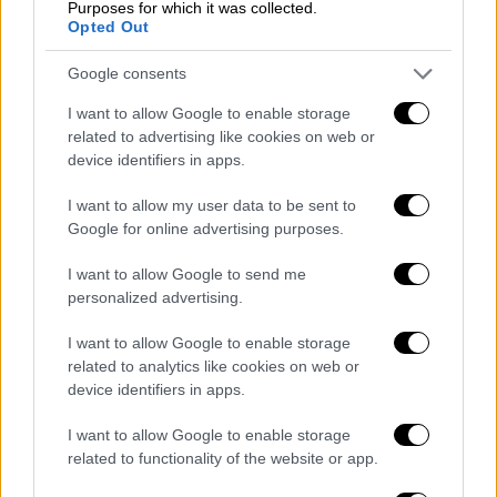
παθογένεια», όπως επιχείρησε να το
Purposes for which it was collected.
Opted Out
παρουσιάσει η κυβέρνηση. Είναι η απόδειξη
ύπαρξης ενός παρακράτους που λειτούργησε
Google consents
με όρους πελατειακής εκμετάλλευσης και
I want to allow Google to enable storage
καταστρατήγησης κάθε έννοιας
related to advertising like cookies on web or
νομιμότητας, διαφάνειας και λογοδοσίας,
device identifiers in apps.
όπως αποκαλύφθηκε και στην Εξεταστική
I want to allow my user data to be sent to
Επιτροπή της Βουλής και το κουκούλωσε η
Google for online advertising purposes.
ΝΔ.
I want to allow Google to send me
Η χώρα δεν αντέχει άλλα σκάνδαλα με τη
personalized advertising.
σφραγίδα της εξουσίας. Δεν αντέχει άλλη
συγκάλυψη. Η κυβέρνηση των σκανδάλων
I want to allow Google to enable storage
related to analytics like cookies on web or
πρέπει να φύγει με εκλογές… σήμερα! Ο κ.
device identifiers in apps.
Μητσοτάκης δεν μπορεί να σταθεί ούτε μια
μέρα! Κανείς από τους αναφερόμενους δεν
I want to allow Google to enable storage
μίλησε τόσο καιρό, μήπως και κρυφτεί,
related to functionality of the website or app.
μήπως και ξεφύγει. Ακόμα και σήμερα