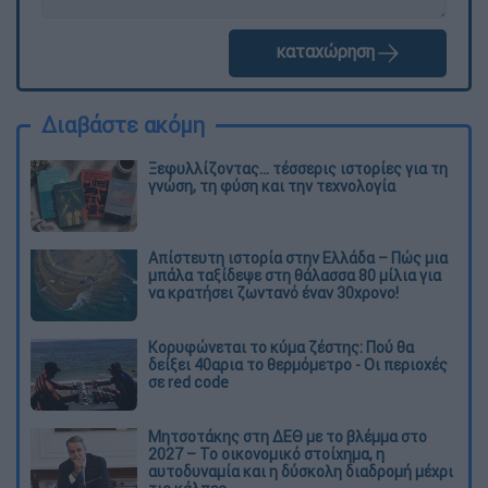
καταχώρηση
Διαβάστε ακόμη
Ξεφυλλίζοντας... τέσσερις ιστορίες για τη
γνώση, τη φύση και την τεχνολογία
Απίστευτη ιστορία στην Ελλάδα – Πώς μια
μπάλα ταξίδεψε στη θάλασσα 80 μίλια για
να κρατήσει ζωντανό έναν 30χρονο!
Κορυφώνεται το κύμα ζέστης: Πού θα
δείξει 40αρια το θερμόμετρο - Οι περιοχές
σε red code
Μητσοτάκης στη ΔΕΘ με το βλέμμα στο
2027 – Το οικονομικό στοίχημα, η
αυτοδυναμία και η δύσκολη διαδρομή μέχρι