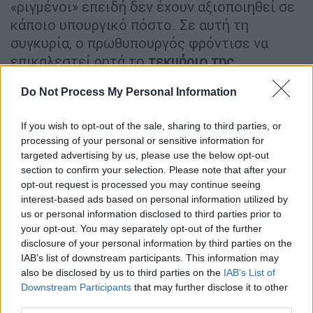
«ριγμένοι» επειδή δεν έχουν αξιοποιηθεί σε
κάποιο υπουργικό πόστο. Σε αυτή τη
συγκυρία, ο πρωθυπουργός φρόντισε να
επικαλεστεί ρητά το
τεκμήριο της
αθωότητας
όλων των εμπλεκομένων, να
Do Not Process My Personal Information
επισημάνει πως «
δεν έχουν όλες οι
υποθέσεις την ίδια βαρύτητα
», αλλά και να
If you wish to opt-out of the sale, sharing to third parties, or
πει πως κάποιοι βουλευτές του «
έχουν ήδη
processing of your personal or sensitive information for
υποστεί προσωπικό αλλά και πολιτικό
targeted advertising by us, please use the below opt-out
πλήγμα
».
section to confirm your selection. Please note that after your
opt-out request is processed you may continue seeing
Παράλληλα, δε, ισχυρίστηκε πως
«κανείς από
interest-based ads based on personal information utilized by
us or personal information disclosed to third parties prior to
τους Βουλευτές μας δεν κατηγορείται ότι
your opt-out. You may separately opt-out of the further
αποκόμισε οικονομικό όφελος».
Η δήλωση
disclosure of your personal information by third parties on the
αυτή κινείται στα όρια της κοινής λογικής,
IAB’s list of downstream participants. This information may
καθώς οι βουλευτές υλοποιούν πελατειακές
also be disclosed by us to third parties on the
IAB’s List of
Downstream Participants
that may further disclose it to other
εξυπηρετήσεις προκειμένου να
third parties.
επανεκλεγούν και λόγω αυτού να έχουν