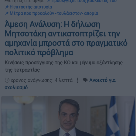
Ενότητες στο άρθρο:
📌 Προσεγγίζει τους βουλευτές του
📌 Η επταετής αποτυχία
📌 Μέτρα που προκαλούν -τουλάχιστον- απορία
Άμεση Ανάλυση: Η δήλωση
Μητσοτάκη αντικατοπτρίζει την
αμηχανία μπροστά στο πραγματικό
πολιτικό πρόβλημα
Κινήσεις προσέγγισης της ΚΟ και μήνυμα εξάντλησης
της τετραετίας
🕛 χρόνος ανάγνωσης: 4 λεπτά ┋ 🗣️
Ανοικτό για
σχολιασμό