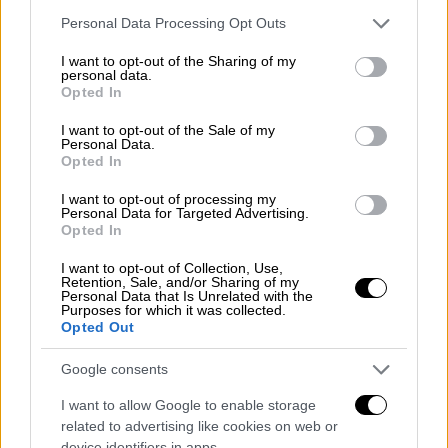
πρόσβαση στο σύστημα εξουσίας, αλλά και
Please note that this website/app uses one or more Google
Personal Data Processing Opt Outs
services and may gather and store information including but
να εξασφαλίσουν τις (διόλου
not limited to your visit or usage behaviour. You may click to
I want to opt-out of the Sharing of my
ευκαταφρόνητες)
βουλευτικές
personal data.
grant or deny consent to Google and its third-party tags to
Opted In
αποζημιώσεις
. Άρα έχουν και οικονομικά
use your data for below specified purposes in below Google
οφέλη, εκτός των άλλων.
consent section.
I want to opt-out of the Sale of my
Personal Data.
Opted In
I want to opt-out of processing my
Personal Data for Targeted Advertising.
Opted In
I want to opt-out of Collection, Use,
Retention, Sale, and/or Sharing of my
Personal Data that Is Unrelated with the
Purposes for which it was collected.
Opted Out
Google consents
I want to allow Google to enable storage
related to advertising like cookies on web or
View this post on Instagram
device identifiers in apps.