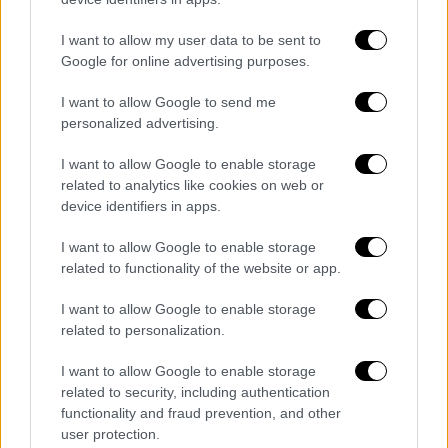
I want to allow my user data to be sent to
Google for online advertising purposes.
I want to allow Google to send me
personalized advertising.
I want to allow Google to enable storage
Η επταετής αποτυχία
related to analytics like cookies on web or
device identifiers in apps.
Παράλληλα, προσπάθησε να εμφανίσει
I want to allow Google to enable storage
εαυτόν ως «
άγγελο της κάθαρσης
» και
related to functionality of the website or app.
πολέμιο των ρουσφετιών. Ωστόσο, ο
Κυριάκος Μητσοτάκης δεν είναι νέος
I want to allow Google to enable storage
related to personalization.
πρωθυπουργός, καθώς εξελέγη το 2019. Όσο
δραματικούς τόνους και αν χρησιμοποιήσει
I want to allow Google to enable storage
για να περιγράψει τη μάχη του με το «βαθύ
related to security, including authentication
κράτος», η πραγματικότητα δεν κρύβεται:
functionality and fraud prevention, and other
user protection.
Κυβερνά επί επτά συναπτά χρόνια
και εκ του