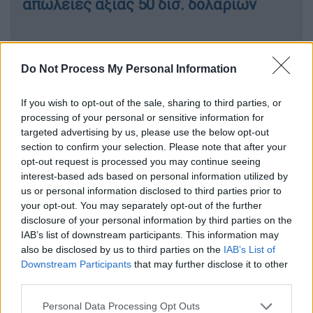
απώλειες αξίας 50 δισ. δολαρίων
Do Not Process My Personal Information
Σε ερώτηση για
το ενδεχόμενο πρόωρων
εκλογών
ο Κωστής
Χατζηδάκης
ανέφερε ότι
If you wish to opt-out of the sale, sharing to third parties, or
«έχουμε μπροστά μας αρκετές
processing of your personal or sensitive information for
πρωτοβουλίες, τις οποίες έχουμε την
targeted advertising by us, please use the below opt-out
υποχρέωση να προχωρήσουμε μπροστά».
section to confirm your selection. Please note that after your
Συγκεκριμένα, αναφέρθηκε στη διαχείριση
opt-out request is processed you may continue seeing
interest-based ads based on personal information utilized by
της κρίσης, στην
Συνταγματική αναθεώρηση
us or personal information disclosed to third parties prior to
που είναι μια ευκαιρία για μια πιο αξιόπιστη
your opt-out. You may separately opt-out of the further
πολιτική στην Ελλάδα, σε κρίσιμα
disclosure of your personal information by third parties on the
νομοσχέδια όπως ο Κώδικας Αυτοδιοίκησης,
IAB’s list of downstream participants. This information may
also be disclosed by us to third parties on the
IAB’s List of
η μεταφορά των
πολεοδομιών στο
Downstream Participants
that may further disclose it to other
Κτηματολόγιο,
το εθνικό απολυτήριο. «Και
third parties.
φυσικά το καλοκαίρι θα έχουμε και το
Please note that this website/app uses one or more Google
κλείσιμο του Ταμείου Ανάκαμψης. Γίνεται
Personal Data Processing Opt Outs