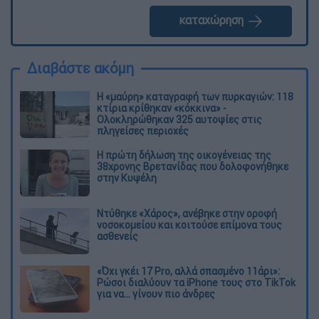
καταχώρηση
Διαβάστε ακόμη
Η «μαύρη» καταγραφή των πυρκαγιών: 118
κτίρια κρίθηκαν «κόκκινα» -
Ολοκληρώθηκαν 325 αυτοψίες στις
πληγείσες περιοχές
Η πρώτη δήλωση της οικογένειας της
38χρονης Βρετανίδας που δολοφονήθηκε
στην Κυψέλη
Ντύθηκε «Χάρος», ανέβηκε στην οροφή
νοσοκομείου και κοιτούσε επίμονα τους
ασθενείς
«Όχι γκέι 17 Pro, αλλά σπασμένο 11άρι»:
Ρώσοι διαλύουν τα iPhone τους στο TikTok
για να... γίνουν πιο άνδρες