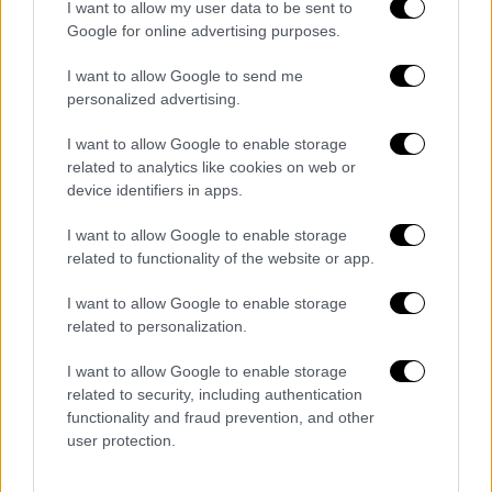
παραμείνει. Η
βούληση της κυβέρνησης
I want to allow my user data to be sent to
είνα
ι, παρακολουθώντας την κρίση και τις
Google for online advertising purposes.
συνέπειες της να είναι παρούσα ουσιαστικά,
I want to allow Google to send me
όχι με μεγάλα λόγια και πολιτικές
personalized advertising.
σαπουνόφουσκες. Πρέπει να είμαστε διπλά
προσεκτικοί: προσεκτικοί απέναντι στο
I want to allow Google to enable storage
related to analytics like cookies on web or
μέσο άνθρωπο που πλήττεται από την
device identifiers in apps.
αύξηση της τιμής των καυσίμων και όλες τις
άλλες συνέπειες. Αλλά και προσεκτικοί για
I want to allow Google to enable storage
να μην δώσουμε την εντύπωση ότι
η χώρα
related to functionality of the website or app.
υποκύπτει σε πειρασμούς λαϊκισμού
και
I want to allow Google to enable storage
κάνει πράγματα αναντίστοιχα με αυτά που
related to personalization.
κάνουν άλλες χώρες, όσο και αν αυτό
ενοχλεί κάποιους οι οποίοι θέλουν να
I want to allow Google to enable storage
related to security, including authentication
παριστάνουν ότι είναι φιλολαϊκοί. Και εδώ
functionality and fraud prevention, and other
απαντώ και σε αυτούς που αναρωτιώνται αν
user protection.
τα πρωτογενή πλεονάσματα τρώγονται.
Αποδεικνύεται ότι τρώγονται, όπως