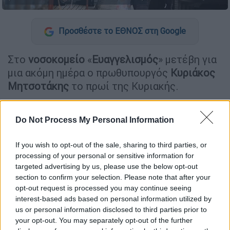
Προσθέστε το ΕΘΝΟΣ στη Google
Στο
νοσοκομείο
«
Ευαγγελισμός
» μετέβη για
μια ακόμη ημέρα ο πρωθυπουργός
Κυριάκος
Μητσοτάκης
το πρωί της Κυριακής.
Έκατσε 4 ώρες στο νοσοκομείο
Do Not Process My Personal Information
Όπως επιβεβαιώθηκε χθες, στο νοσοκομείο
βρίσκεται η σύζυγός του, κυρία
Μαρέβα
If you wish to opt-out of the sale, sharing to third parties, or
Γκραμπόφσκι – Μητσοτάκη
, η οποία εισήχθη
processing of your personal or sensitive information for
targeted advertising by us, please use the below opt-out
με
έντονο κοιλιακό άλγος,
την Παρασκευή
section to confirm your selection. Please note that after your
(17/04) και υπεβλήθη με επιτυχία σε
opt-out request is processed you may continue seeing
λαπαροτομία για την αντιμετώπιση
interest-based ads based on personal information utilized by
αποφρακτικού ειλεού. Ο πρωθυπουργός
us or personal information disclosed to third parties prior to
your opt-out. You may separately opt-out of the further
έφτασε στο νοσοκομείο λίγο μετά τις 8:30