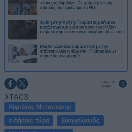
τέσσερις βόμβες» - Οι τρομοκρατικές
απειλές που ερεύνησε το FBI
Φρίκη στην Κρήτη: Τουρίστας μπήκε σε
κατάστημα και ρώτησε πόσο «κοστίζει»
ανήλικο κορίτσι για να ασελγήσει πάνω του
Marfin: «Δεν έχω καμία σχέση με την
επίθεση» λέει η 46χρονη - Τι αποκάλυψε
στους αστυνομικούς
επόμενο
άρθρο
#TAGS
Κυριάκος Μητσοτάκης
ειδήσεις τώρα
Ευαγγελισμός