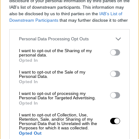
disclosure of your personal information by third parties on the
το πρωί της Κυριακής, παρέμεινε για
IAB’s list of downstream participants. This information may
τέσσερις ώρες και κατά τις 12:30
also be disclosed by us to third parties on the
IAB’s List of
αναχώρησε.
Downstream Participants
that may further disclose it to other
third parties.
ΔΙΑΒΑΣΤΕ ΕΠΙΣΗΣ
Please note that this website/app uses one or more Google
Personal Data Processing Opt Outs
services and may gather and store information including but
not limited to your visit or usage behaviour. You may click to
I want to opt-out of the Sharing of my
Πολιτική
|
19.04.2026 11:48
personal data.
grant or deny consent to Google and its third-party tags to
Χατζηδάκης: Να μείνουμε μακριά από
Opted In
use your data for below specified purposes in below Google
την τοξικότητα και τον διχασμό
consent section.
I want to opt-out of the Sale of my
Personal Data.
Opted In
I want to opt-out of processing my
Υπενθυμίζεται ότι στο νοσοκομείο
Personal Data for Targeted Advertising.
Opted In
εξακολουθεί να νοσηλεύεται ο υφυπουργός
παρά τω πρωθυπουργώ
Γιώργος Μυλωνάκης.
I want to opt-out of Collection, Use,
Retention, Sale, and/or Sharing of my
Ο κ. Μητσοτάκης, στην καθιερωμένη
Personal Data that Is Unrelated with the
Purposes for which it was collected.
κυριακάτικη ανάρτησή του, ανέφερε σχετικά
Opted Out