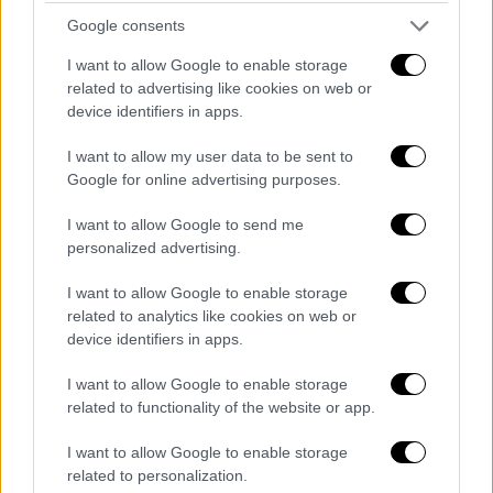
ότι «ένας από τους στενότερους
συνεργάτες μου, ο Γιώργος Μυλωνάκης,
Google consents
δίνει αυτήν τη στιγμή μια πολύ μεγάλη μάχη.
I want to allow Google to enable storage
Η σκέψη μου, η σκέψη όλων μας, είναι μαζί
related to advertising like cookies on web or
του και στην οικογένειά του, με την ευχή να
device identifiers in apps.
βγει νικητής».
I want to allow my user data to be sent to
Google for online advertising purposes.
I want to allow Google to send me
personalized advertising.
I want to allow Google to enable storage
related to analytics like cookies on web or
device identifiers in apps.
I want to allow Google to enable storage
related to functionality of the website or app.
I want to allow Google to enable storage
related to personalization.