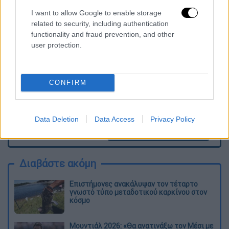
Τα σχολιά σας δημοσιεύονται άμεσα με δική σας ευθύνη. Το
I want to allow Google to enable storage
ΕΘΝΟΣ θα παρεμβαίνει και τα προσβλητικά σχόλια θα
related to security, including authentication
διαγράφονται
functionality and fraud prevention, and other
user protection.
CONFIRM
Data Deletion
Data Access
Privacy Policy
καταχώρηση
Διαβάστε ακόμη
Επιστήμονες ανακάλυψαν τον τέταρτο
γνωστό τύπο μεταδοτικού καρκίνου στον
κόσμο
Μουντιάλ 2026: «Θα ανατινάξω τον Μέσι με