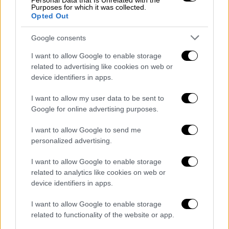
Personal Data that Is Unrelated with the
Purposes for which it was collected.
«Σίγουρα η Ελλάδα θα αξιοποιήσει την
Opted Out
ευρωπαϊκή προεδρία του δεύτερου
εξαμήνου του 2027 έτσι ώστε να
Google consents
αναβαθμίσει ακόμα περισσότερο αυτή τη
I want to allow Google to enable storage
συζήτηση», υπογράμμισε στη συνέχεια.
related to advertising like cookies on web or
device identifiers in apps.
«
Έχουμε την ευκαιρία επίσης να
συζητήσουμε για το νέο πολυετές
I want to allow my user data to be sent to
Google for online advertising purposes.
δημοσιονομικό πλαίσιο αλλά να κάνουμε και
μία συζήτηση των οικονομικών επιπτώσεων
I want to allow Google to send me
της παρατεταμένης σύρραξης στον Κόλπο
. Η
personalized advertising.
ελληνική κυβέρνηση έχει σταθεί έμπρακτα
I want to allow Google to enable storage
στο πλευρό της ελληνικής κοινωνίας, πάντα
related to analytics like cookies on web or
στο πλαίσιο των δημοσιονομικών μας
device identifiers in apps.
δυνατοτήτων.
I want to allow Google to enable storage
Το γεγονός ότι μπορούμε να παράγουμε
related to functionality of the website or app.
πλεονάσματα, να μειώνουμε το χρέος μας, να