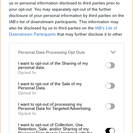
Ένωσης που απειλούνται.
us or personal information disclosed to third parties prior to
your opt-out. You may separately opt-out of the further
Εδώ και αρκετό καιρό μιλάω για την ανάγκη
disclosure of your personal information by third parties on the
IAB’s list of downstream participants. This information may
να υπάρξει μία ουσιαστική αναβάθμιση και
also be disclosed by us to third parties on the
IAB’s List of
ενεργοποίηση του άρθρου 42 παράγραφος 7
Downstream Participants
that may further disclose it to other
των ευρωπαϊκών συνθηκών, τη ρήτρα δηλαδή
third parties.
της αμοιβαίας συνδρομής η οποία
Please note that this website/app uses one or more Google
Personal Data Processing Opt Outs
ουσιαστικά υποχρεώνει τα κράτη να
services and may gather and store information including but
συνδράμουν στο πλευρό οποιουδήποτε
not limited to your visit or usage behaviour. You may click to
I want to opt-out of the Sharing of my
personal data.
κράτους μέλους δεχτεί κάποια επίθεση.
grant or deny consent to Google and its third-party tags to
Opted In
use your data for below specified purposes in below Google
Και θεωρώ πολύ σημαντικό το γεγονός ότι
consent section.
I want to opt-out of the Sale of my
Personal Data.
το θέμα αυτό έχει μπει για τα καλά στην
Opted In
ατζέντα του ευρωπαϊκού συμβουλίου»,
I want to opt-out of processing my
συνέχισε ο πρωθυπουργός.
Personal Data for Targeted Advertising.
Opted In
Στο κάδρο οι οικονομικές επιπτώσεις
I want to opt-out of Collection, Use,
του πολέμου
Retention, Sale, and/or Sharing of my