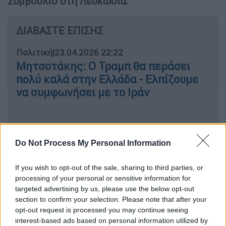
Συμβούλιο στη Λευκωσία.
ΔΙΑΒΑΣΤΕ ΕΠΙΣΗΣ
Πολιτική
|
23.04.2026 22:22
Μητσοτάκης: Ο Τραμπ θα περάσει
πολύ καλά στην Ελλάδα - Ελπίζουμε
να συμφωνήσει με το Ιράν
«
Η Ελλάδα και πολλές άλλες ευρωπαϊκές
Do Not Process My Personal Information
χώρες στάθηκαν στο πλευρό της
Κύπρου
όταν δέχτηκε επίθεση στo πλαίσιo της
If you wish to opt-out of the sale, sharing to third parties, or
processing of your personal or sensitive information for
σύρραξης μεταξύ Ηνωμένων Πολιτειών και
targeted advertising by us, please use the below opt-out
Ιράν
. Αυτή ήταν η πρώτη έμπρακτη απόδειξη
section to confirm your selection. Please note that after your
ότι η Ευρώπη μπορεί και μόνη της να σταθεί
opt-out request is processed you may continue seeing
στο πλευρό χωρών μελών της Ευρωπαϊκής
interest-based ads based on personal information utilized by