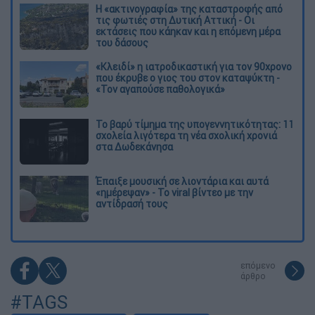
Η «ακτινογραφία» της καταστροφής από
τις φωτιές στη Δυτική Αττική - Οι
εκτάσεις που κάηκαν και η επόμενη μέρα
του δάσους
«Κλειδί» η ιατροδικαστική για τον 90χρονο
που έκρυβε ο γιος του στον καταψύκτη -
«Τον αγαπούσε παθολογικά»
Το βαρύ τίμημα της υπογεννητικότητας: 11
σχολεία λιγότερα τη νέα σχολική χρονιά
στα Δωδεκάνησα
Έπαιξε μουσική σε λιοντάρια και αυτά
«ημέρεψαν» - Το viral βίντεο με την
αντίδρασή τους
επόμενο
άρθρο
#TAGS