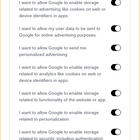
I want to allow Google to enable storage
εκατ. για το κράτος και δημόσιες πολιτικές,
related to advertising like cookies on web or
για να τις πιέσουμε να καταλάβουν ότι
device identifiers in apps.
πρέπει να αλλάξουν πολιτική και
β)αναβαλλόμενος φόρος 8% στα μερίσματα,
I want to allow my user data to be sent to
Google for online advertising purposes.
-που φέτος προσδιορίζονται στα 2,8 δισ.-,
άρα 230 εκατ. για να επιταχύνουμε την
I want to allow Google to send me
αποπληρωμή του αναβαλλόμενου φόρου,
personalized advertising.
διότι αν δεν τον αποπληρώσουν τώρα τα
I want to allow Google to enable storage
χρόνια των «παχιών αγελάδων», τα χρόνια
related to analytics like cookies on web or
των «ισχνών» – αν θα έρθουν και όταν θα
device identifiers in apps.
έρθουν – θα τα πληρώσει ο ελληνικός λαός.
Αυτές, λοιπόν, τις δύο πολιτικές γιατί δεν
I want to allow Google to enable storage
related to functionality of the website or app.
τις κάνει η κυβέρνηση;»
I want to allow Google to enable storage
Ήταν ιδιαίτερα επικριτικός για την
related to personalization.
κυβερνητική αναποτελεσματικότητα ως
προς την εκτίναξη του κόστους διαβίωσης.
I want to allow Google to enable storage
related to security, including authentication