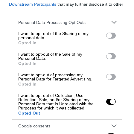
ότι τα έκανε και ο Βούτσης. Ε, αφού τα
Downstream Participants
that may further disclose it to other
third parties.
έκανε και ο Βούτσης, ας τα κάνει και η Νέα
Δημοκρατία. Αυτή είναι η διαφορά μας.
Please note that this website/app uses one or more Google
Personal Data Processing Opt Outs
Εμείς, λοιπόν, λέμε "ψηφίστε μας", να έχουμε
services and may gather and store information including but
not limited to your visit or usage behaviour. You may click to
I want to opt-out of the Sharing of my
πολιτική αλλαγή, για να κάνουμε την Ελλάδα
personal data.
grant or deny consent to Google and its third-party tags to
κανονική ευρωπαϊκή χώρα και όχι με
Opted In
use your data for below specified purposes in below Google
συμψηφισμούς να λέμε "τα έκανε ο
consent section.
I want to opt-out of the Sale of my
Τασούλας, τα έκανε και ο Βούτσης, έκλεβαν
Personal Data.
Opted In
και παλιά". Όχι. Τομή, αλλαγή, ευρωπαϊκή
κανονικότητα».
I want to opt-out of processing my
Personal Data for Targeted Advertising.
Opted In
Ο κ. Ανδρουλάκης ανέλυσε τις
τροπολογίες
του ΠΑΣΟΚ για τις τράπεζες
.
I want to opt-out of Collection, Use,
Retention, Sale, and/or Sharing of my
Personal Data that Is Unrelated with the
«Είχαμε πάρει αντίστοιχη πρωτοβουλία και
Purposes for which it was collected.
Opted Out
πέρυσι, τον Δεκέμβριο του 2024. Δύο είναι
επί της ουσίας οι πυλώνες: α)8%
Google consents
φορολόγηση στα κέρδη. Αυτό σημαίνει 370