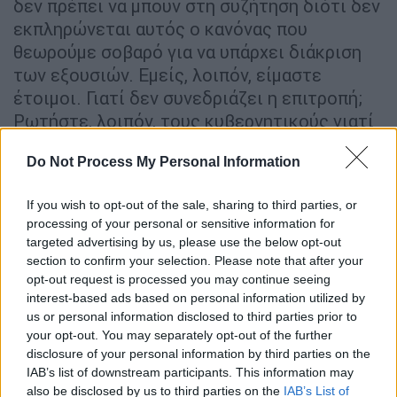
δεν πρέπει να μπουν στη συζήτηση διότι δεν
εκπληρώνεται αυτός ο κανόνας που
θεωρούμε σοβαρό για να υπάρχει διάκριση
των εξουσιών. Εμείς, λοιπόν, είμαστε
έτοιμοι. Γιατί δεν συνεδριάζει η επιτροπή;
Ρωτήστε, λοιπόν, τους κυβερνητικούς γιατί
την άλλη εβδομάδα δεν βάζουν συνεδρίαση
Do Not Process My Personal Information
της επιτροπής. Για να δούμε ποιος θέλει
συναίνεση σε δημόσια θέα και ποιος θέλει
If you wish to opt-out of the sale, sharing to third parties, or
παζάρια κάτω από το τραπέζι. Εγώ
processing of your personal or sensitive information for
προσωπικά δεν κάνω παζάρια».
targeted advertising by us, please use the below opt-out
section to confirm your selection. Please note that after your
Στην ερώτηση ότι και
επί ΣΥΡΙΖΑ-ΑΝΕΛ
opt-out request is processed you may continue seeing
υπήρχαν ζητήματα στους θεσμούς , ο κ.
interest-based ads based on personal information utilized by
Ανδρουλάκης σχολίασε «ήρθε ο κ.
us or personal information disclosed to third parties prior to
your opt-out. You may separately opt-out of the further
Μητσοτάκης ως καβαλάρης της κάθαρσης
disclosure of your personal information by third parties on the
της εποχής Τσίπρα-Καμμένου και της
IAB’s list of downstream participants. This information may
ενίσχυσης των θεσμών. Και μου λέτε σήμερα
also be disclosed by us to third parties on the
IAB’s List of