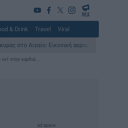
od & Drink
Travel
Viral
γαίο: Εικονική αερομαχία ανάμεσα σε ελληνικά 
 νο1 στην καρδιά...