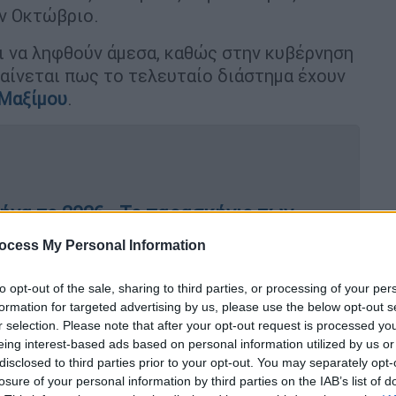
ν Οκτώβριο.
ι να ληφθούν άμεσα, καθώς στην κυβέρνηση
αίνεται πως το τελευταίο διάστημα έχουν
Μαξίμου
.
ήνα το 2026 - Το παρασκήνιο των
ίμου
ocess My Personal Information
to opt-out of the sale, sharing to third parties, or processing of your per
formation for targeted advertising by us, please use the below opt-out s
καθαρίσει το πρώτο Σαββατοκύριακο του
r selection. Please note that after your opt-out request is processed y
 στην παραδοσιακή συνέντευξη στη
Διεθνή
eing interest-based ads based on personal information utilized by us or
disclosed to third parties prior to your opt-out. You may separately opt-
τική ερώτηση. Εκεί θα πρέπει είτε να
losure of your personal information by third parties on the IAB’s list of
 κάλπες (οπότε δεν μπορεί μετά από λίγες