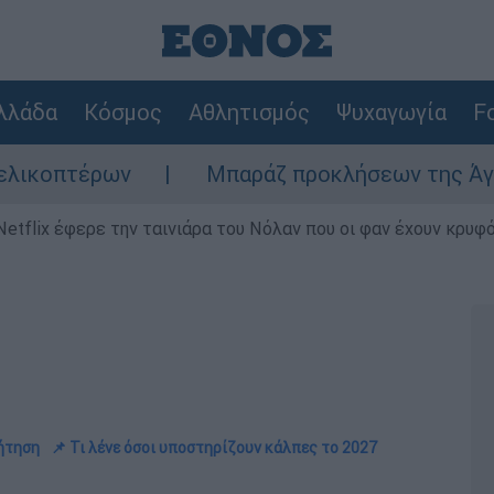
λλάδα
Κόσμος
Αθλητισμός
Ψυχαγωγία
Fo
ων
Μπαράζ προκλήσεων της Άγκυρας στο Αι
Netflix έφερε την ταινιάρα του Νόλαν που οι φαν έχουν κρυφό
ζήτηση
📌 Τι λένε όσοι υποστηρίζουν κάλπες το 2027