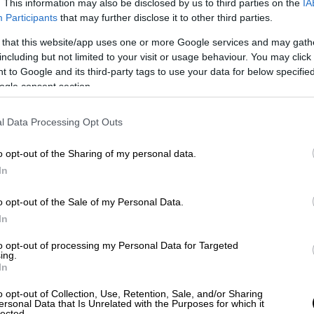
. This information may also be disclosed by us to third parties on the
IA
 είτε να τις προαναγγείλει (λέγοντας πως
Participants
that may further disclose it to other third parties.
ως προς αυτή την κατεύθυνση).
 that this website/app uses one or more Google services and may gath
including but not limited to your visit or usage behaviour. You may click 
ί λόγοι, για τους οποίους έχουν φουντώσει
 to Google and its third-party tags to use your data for below specifi
:
ogle consent section.
πακέτο μέτρων στη
Διεθνή Έκθεση
l Data Processing Opt Outs
ύσε να πάει σε εκλογές με ένα θετικό
στηρικτές των εκλογών το φθινόπωρο,
o opt-out of the Sharing of my personal data.
τωση τα μέτρα δεν θα έχουν υλοποιηθεί
In
θα έχουν δει στην πράξη τις όποιες
ύνσεις).
o opt-out of the Sale of my Personal Data.
In
Μέση
Ανατολή
συνεχιστεί και το επόμενο
to opt-out of processing my Personal Data for Targeted
θα ενταθούν και ελλοχεύει ο κίνδυνος να
ing.
. Αυτό μπορεί να επηρεάσει τον «γαλάζιο»
In
στηρίζουν μια επιτάχυνση των εκλογών.
o opt-out of Collection, Use, Retention, Sale, and/or Sharing
ersonal Data that Is Unrelated with the Purposes for which it
lected.