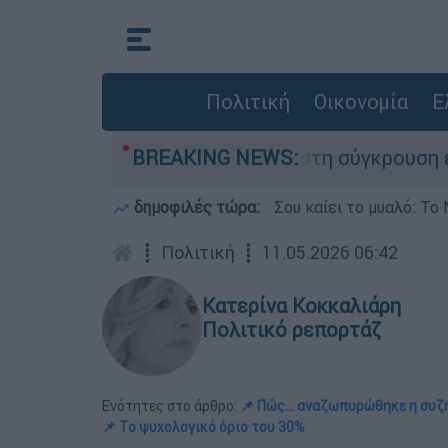
Πολιτική
Οικονομία
Ε
που έχασε τη ζωή του στη σύγκρουση ελικοπτέρ
BREAKING NEWS:
δημοφιλές τώρα:
Σου καίει το μυαλό: Το 
┋
Πολιτική
┋
11.05.2026 06:42
Κατερίνα Κοκκαλιάρη
Πολιτικό ρεπορτάζ
Ενότητες στο άρθρο:
📌 Πώς... αναζωπυρώθηκε η συ
📌 Το ψυχολογικό όριο του 30%