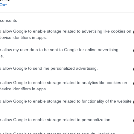
εθεί το τελευταίο διάστημα αντιμέτωποι
Out
ντιπολίτευσης εντείνεται (για τις
). Μάλιστα τα σενάρια για νέες
consents
 αναζωπυρωθεί και μένει να φανεί ποιες θα
μα. Μέσα σε αυτό το τοπίο δεν είναι λίγοι
o allow Google to enable storage related to advertising like cookies on
evice identifiers in apps.
ει ανοιχτός ορίζοντας το φθινόπωρο η
άλπες και να μην αφήσει χώρο στην
o allow my user data to be sent to Google for online advertising
.
s.
αφήσει αρκετό χρόνο στα κυοφορούμενα
to allow Google to send me personalized advertising.
σενάρια για πρόωρες κάλπες φαίνεται πως
υν πιο κοντά τις ανακοινώσεις για τα νέα
o allow Google to enable storage related to analytics like cookies on
evice identifiers in apps.
o allow Google to enable storage related to functionality of the website
υζήτηση
ές μηχανές θέλουν στη
Νέα Δημοκρατία
στο
o allow Google to enable storage related to personalization.
δεικτικό του κλίματος είναι πως ο
 «γαλάζιο» προσυνέδριο στη
Θεσσαλονίκη
o allow Google to enable storage related to security, including