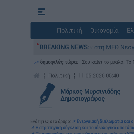
Πολιτική
Οικονομία
Ελ
8 ημερών - Νοσηλευόταν στη ΜΕΘ Νεογνών
BREAKING NEWS:
δημοφιλές τώρα:
Σου καίει το μυαλό: Το 
┋
Πολιτική
┋
11.05.2026 05:40
Μάρκος Μυρσινιάδης
Δημοσιογράφος
Ενότητες στο άρθρο:
📌 Ενεργειακή διπλωματία και ο
📌 Η στρατηγική σύγκλιση και το ιδεολογικό αποτύ