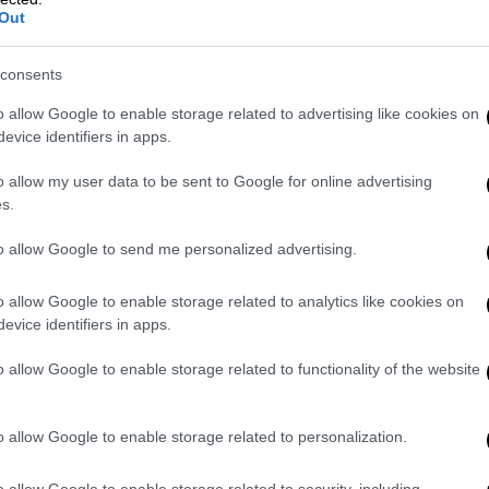
φωνίας με την ExxonMobil για υπεράκτιες
Out
ατέστη ο πρώτος ευρωπαϊκός εταίρος που
 αντικατάστασης του ρωσικού φυσικού
consents
ντας τον ρόλο της ως
ενεργειακού κόμβου
o allow Google to enable storage related to advertising like cookies on
evice identifiers in apps.
tbart, η Πρέσβης υπήρξε αφοπλιστική
o allow my user data to be sent to Google for online advertising
των αμερικανικών συμφερόντων
: «Κάθε
s.
ναν τρόπο να προωθήσω τα αμερικανικά
to allow Google to send me personalized advertising.
ές, να συνεργαστώ με την Ελλάδα και τους
ην περιοχή, και αυτό σημαίνει ότι
θα
o allow Google to enable storage related to analytics like cookies on
ά συμφέροντα
. Θα το κάνω αυτό κάθε μέρα,
evice identifiers in apps.
ώμη». Η στρατηγική αυτή περιλαμβάνει
o allow Google to enable storage related to functionality of the website
ικής επιρροής στον Πειραιά
- στην Ελλάδα
-, με την Αθήνα να επιταχύνει τα
σχέδια για
ρικανική στήριξη
.
o allow Google to enable storage related to personalization.
 το ιδεολογικό αποτύπωμα του
o allow Google to enable storage related to security, including