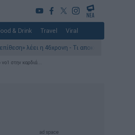
ood & Drink
Travel
Viral
 λέει η 46χρονη - Τι αποκάλυψε στους αστυνομικ
 νο1 στην καρδιά...