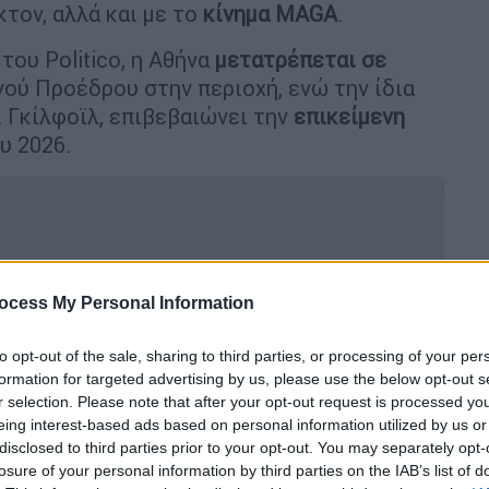
κτον, αλλά και με το
κίνημα MAGA
.
του Politico, η Αθήνα
μετατρέπεται σε
ού Προέδρου στην περιοχή, ενώ την ίδια
ι Γκίλφοϊλ, επιβεβαιώνει την
επικείμενη
υ 2026.
ούσεις με Ευρώπη και ΝΑΤΟ θα
ocess My Personal Information
ο στο Ιράν
to opt-out of the sale, sharing to third parties, or processing of your per
formation for targeted advertising by us, please use the below opt-out s
r selection. Please note that after your opt-out request is processed y
ς αμερικανικών στρατευμάτων από τη
eing interest-based ads based on personal information utilized by us or
disclosed to third parties prior to your opt-out. You may separately opt-
losure of your personal information by third parties on the IAB’s list of