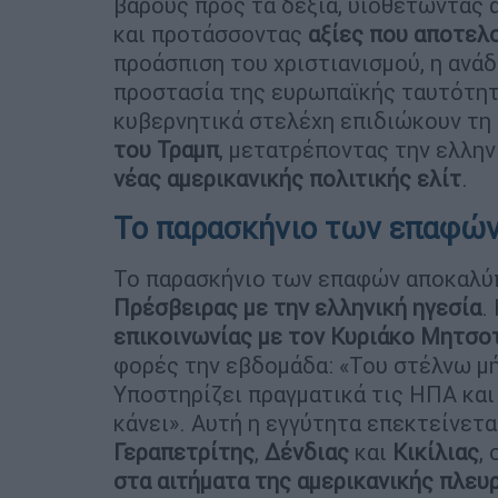
βάρους προς τα δεξιά, υιοθετώντας
και προτάσσοντας
αξίες που αποτελ
προάσπιση του χριστιανισμού, η ανάδ
προστασία της ευρωπαϊκής ταυτότητα
κυβερνητικά στελέχη επιδιώκουν τη
του Τραμπ
, μετατρέποντας την ελλη
νέας αμερικανικής πολιτικής ελίτ
.
Το παρασκήνιο των επαφών
Το παρασκήνιο των επαφών αποκαλύπ
Πρέσβειρας με την ελληνική ηγεσία
.
επικοινωνίας με τον Κυριάκο Μητσο
φορές την εβδομάδα: «Του στέλνω μή
Υποστηρίζει πραγματικά τις ΗΠΑ κα
κάνει». Αυτή η εγγύτητα επεκτείνετα
Γεραπετρίτης
,
Δένδιας
και
Κικίλιας
,
στα αιτήματα της αμερικανικής πλευ