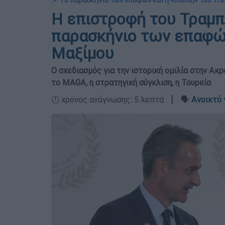
📌 Το παρασκήνιο των επαφών και η «σιωπή» του ΥΠ
Η επιστροφή του Τραμπ 
παρασκήνιο των επαφών
Μαξίμου
Ο σχεδιασμός για την ιστορική ομιλία στην Ακ
το MAGA, η στρατηγική σύγκλιση, η Τουρκία
🕛 χρόνος ανάγνωσης: 5 λεπτά ┋ 🗣️
Ανοικτό 