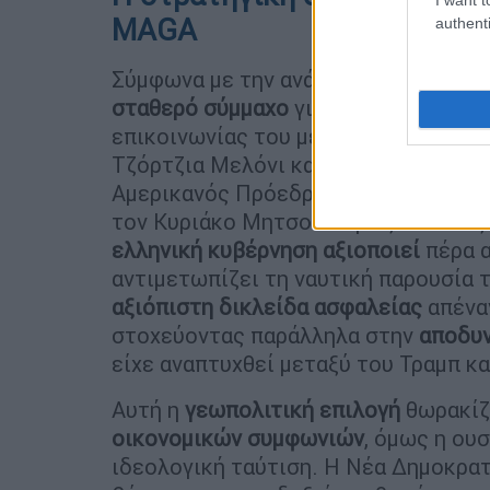
MAGA
authenti
Σύμφωνα με την ανάλυση του
Politico
σταθερό σύμμαχο
για τον Ντόναλντ Τ
επικοινωνίας του με παραδοσιακές ε
Τζόρτζια Μελόνι και η Γερμανία του 
Αμερικανός Πρόεδρος
δεν φείδεται 
τον Κυριάκο Μητσοτάκη ως έναν «εξα
ελληνική κυβέρνηση αξιοποιεί
πέρα α
αντιμετωπίζει τη ναυτική παρουσία
αξιόπιστη δικλείδα ασφαλείας
απένα
στοχεύοντας παράλληλα στην
αποδυν
είχε αναπτυχθεί μεταξύ του Τραμπ κα
Αυτή η
γεωπολιτική επιλογή
θωρακίζ
οικονομικών συμφωνιών
, όμως η ου
ιδεολογική ταύτιση. Η Νέα Δημοκρατ