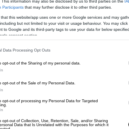
. This information may also be disclosed by us to third parties on the
IA
Participants
that may further disclose it to other third parties.
οποιηθεί
, δεν φέρει μόνο διπλωματικό, αλλά
 that this website/app uses one or more Google services and may gath
Κίμπερλι Γκίλφοϊλ προωθεί σταθερά την
including but not limited to your visit or usage behaviour. You may click 
πέτειο της αμερικανικής ανεξαρτησίας
 to Google and its third-party tags to use your data for below specifi
ρική ομιλία στη γενέτειρα της
ogle consent section.
ό, έτσι δεν είναι;» δήλωσε χαρακτηριστικά,
της
.
l Data Processing Opt Outs
υσία του Αμερικανού Προέδρου αποτελεί τον
o opt-out of the Sharing of my personal data.
 στην τουρκική προκλητικότητα, με την
In
υσία των ΗΠΑ στην Κρήτη
ως το κύριο
o opt-out of the Sale of my Personal Data.
In
 οικονομική διείσδυση
to opt-out of processing my Personal Data for Targeted
ing.
In
ν
εδράζεται σε στέρεες οικονομικές βάσεις,
σκεται στην αιχμή του δόρατος. Η Γκίλφοϊλ
o opt-out of Collection, Use, Retention, Sale, and/or Sharing
ersonal Data that Is Unrelated with the Purposes for which it
ησή της για στενούς δεσμούς
,
lected.