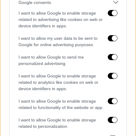
Google consents
Πήραν αυτό το εξώφυλλο,
I want to allow Google to enable storage
προσέθεσαν ψηφιακά το σήμα μία
related to advertising like cookies on web or
ελληνικής εφημερίδος «Το
device identifiers in apps.
Παρασκήνιο» αλλοιωμένο και
ψεύτικο. Το ανέβασαν στο
I want to allow my user data to be sent to
Google for online advertising purposes.
διαδίκτυο και άρχισαν να υβρίζουν
εμένα και την οικογένειά μου. Πώς
I want to allow Google to send me
λέγεται όλο αυτό; Μήν πιστεύετε
personalized advertising.
απολύτως τίποτε εύκολα πλέον από
I want to allow Google to enable storage
όσα βλέπετε στο…
related to analytics like cookies on web or
pic.twitter.com/mVyfCZevgs
device identifiers in apps.
— Άδωνις Γεωργιάδης
I want to allow Google to enable storage
(@AdonisGeorgiadi)
May 12, 2026
related to functionality of the website or app.
I want to allow Google to enable storage
related to personalization.
Τα σχολιά σας δημοσιεύονται άμεσα με δική σας ευθύνη. Το