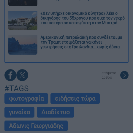
«Δεν υπήρχε οικονομικό κίνητρο» λέει ο
δικηγόρος του 55χρονου που είχε τον νεκρό
του πατέρα σε καταψύκτη στον Μυστρά
Αμερικανική πετρελαϊκή που συνδέεται με
τον Τραμπ ετοιμάζεται να κάνει
γεωτρήσεις στη Γροιλανδία... χωρίς άδεια
επόμενο
άρθρο
#TAGS
φωτογραφία
ειδήσεις τώρα
γυναίκα
Διαδίκτυο
Άδωνις Γεωργιάδης