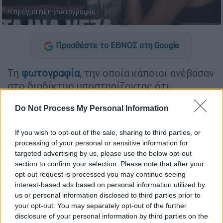
Η πραγματική φωτογραφία
Προσθέστε το ΕΘΝΟΣ στη Google
Τη
φωτογραφία
, την οποία κάποιοι ανέβασαν
στο διαδίκτυο υποστηρίζοντας ότι
απεικονίζει τον ίδιο σε τρυφερές στιγμές
Do Not Process My Personal Information
με άγνωστη γυναίκα, ανήρτησε ο
Άδωνις
Γεωργιάδης
, καλώντας τους ακολούθους του
If you wish to opt-out of the sale, sharing to third parties, or
να μην πιστεύουν τίποτα.
processing of your personal or sensitive information for
targeted advertising by us, please use the below opt-out
Πρόκειται για μια πειραγμένη φωτογραφία
section to confirm your selection. Please note that after your
που έκανε την εμφάνισή της στο διαδίκτυο
opt-out request is processed you may continue seeing
και φερόταν να δείχνει τον υπουργό Υγείας
interest-based ads based on personal information utilized by
σε τρυφερές στιγμές με μια γυναίκα, σε
us or personal information disclosed to third parties prior to
your opt-out. You may separately opt-out of the further
δημόσιο χώρο
. Όπως, όμως, τονίζει και ο
disclosure of your personal information by third parties on the