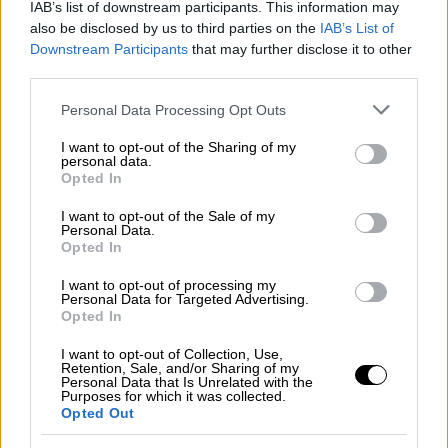
ίδιος ο Άδωνις Γεωργιάδης στην ανάρτησή
IAB’s list of downstream participants. This information may
του, πρόκειται για φωτογραφία από
also be disclosed by us to third parties on the
IAB’s List of
πρωτοσέλιδο σερβοκροατικής εφημερίδας
Downstream Participants
that may further disclose it to other
third parties.
την οποία κάποιοι επεξεργάστηκαν για να
τον πλήξουν.
Please note that this website/app uses one or more Google
Personal Data Processing Opt Outs
services and may gather and store information including but
Η ανάρτηση Γεωργιάδη
not limited to your visit or usage behaviour. You may click to
I want to opt-out of the Sharing of my
personal data.
grant or deny consent to Google and its third-party tags to
Opted In
«Πήραν αυτό το εξώφυλλο, προσέθεσαν
use your data for below specified purposes in below Google
consent section.
ψηφιακά το σήμα μία ελληνικής εφημερίδος
I want to opt-out of the Sale of my
Personal Data.
Το Παρασκήνιο αλλοιωμένο και ψεύτικο. Το
Opted In
ανέβασαν στο διαδίκτυο και άρχισαν να
I want to opt-out of processing my
υβρίζουν εμένα και την οικογένειά μου. Πώς
Personal Data for Targeted Advertising.
λέγεται όλο αυτό; Μην πιστεύετε απολύτως
Opted In
τίποτε εύκολα πλέον από όσα βλέπετε στο
I want to opt-out of Collection, Use,
διαδίκτυο. Πάντως το μίσος τους εναντίον
Retention, Sale, and/or Sharing of my
Personal Data that Is Unrelated with the
μου έχει ξεπεράσει κάθε όριο. Δεν λυγίζω,
Purposes for which it was collected.
Opted Out
συνεχίζω να κάνω την δουλειά μου».