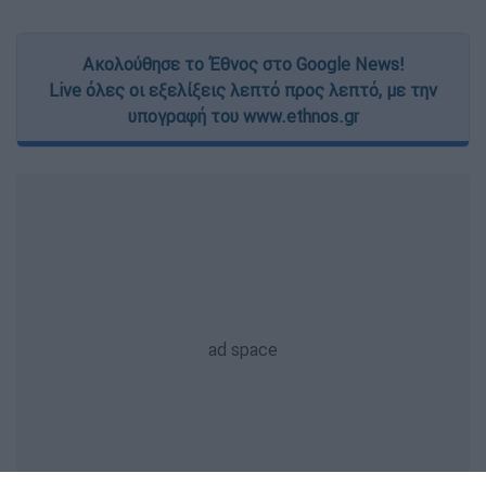
Ακολούθησε το Έθνος στο Google News!
Live όλες οι εξελίξεις λεπτό προς λεπτό, με την
υπογραφή του www.ethnos.gr