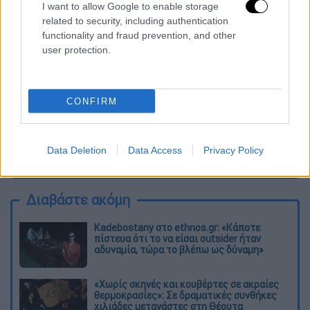
ΕΘΝΟΣ θα παρεμβαίνει και τα προσβλητικά σχόλια θα
I want to allow Google to enable storage
διαγράφονται
related to security, including authentication
functionality and fraud prevention, and other
user protection.
CONFIRM
Data Deletion
Data Access
Privacy Policy
καταχώρηση
Διαβάστε ακόμη
Kadebostany στο ethnos.gr: «Κάποτε
πίστευα ότι το να είσαι outsider ήταν
αδυναμία, τώρα το βλέπω ως δύναμη»
«Χωρίς σκηνές και κουβέρτες σε ακραίες
θερμοκρασίες»: Σε δραματικές συνθήκες
χιλιάδες μετανάστες στη Θέουτα