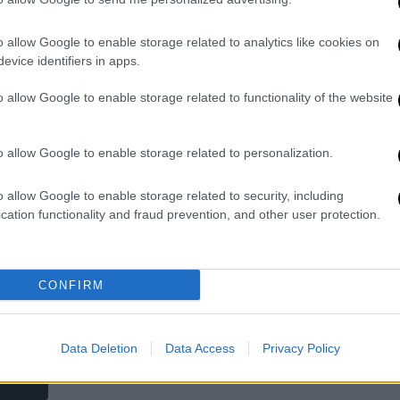
Ο Θάνος Ασκητής μιλά για την κρίση
o allow Google to enable storage related to analytics like cookies on
στις ανθρώπινες σχέσεις, την
evice identifiers in apps.
οικογένεια, τα παιδιά, το διαδίκτυο
και την ψυχική υγεία στη σύγχρονη
o allow Google to enable storage related to functionality of the website
Ελλάδα.
o allow Google to enable storage related to personalization.
o allow Google to enable storage related to security, including
Τεχνολογία
|
09.06.2026 08:15
cation functionality and fraud prevention, and other user protection.
Προσοχή: Ιστότοποι μπορούν
πλέον να σας «κατασκοπεύουν»
μέσω του σκληρού σας δίσκου
CONFIRM
Νέα τεχνική παρακολούθησης
φαίνεται να αποκάλυψαν ερευνητές
Data Deletion
Data Access
Privacy Policy