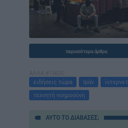
περισσότερα άρθρα
ΑΛΛΑ #TAGS
ειδήσεις τώρα
Ιράν
ίντερνε
τεχνητή νοημοσύνη
ΑΥΤΟ ΤΟ ΔΙΑΒΑΣΕΣ;