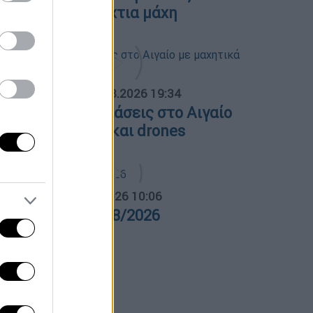
λόγες και ολονύχτια μάχη
ΟΣΠΑΣΜΑΤΑ...
|
06.08.2026 19:34
ουρκικές παραβιάσεις στο Αιγαίο
ε μαχητικά F-16 και drones
α Ελλάδος...
|
06.08.2026 10:06
ρα Ελλάδος 06/08/2026