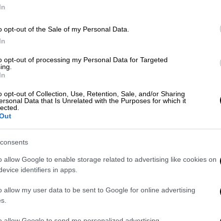
έχετε πάρει λάθος στροφή»
φ
In
o opt-out of the Sale of my Personal Data.
In
Αθλητισμός
|
19.06.2026 13:30
to opt-out of processing my Personal Data for Targeted
ΑΠ
Απίστευτη γκάφα στην Αργεντινή:
ing.
In
Τ
Σάλος με παρουσιάστρια που
μ
«πέθανε» τον πατέρα του Μέσι
o opt-out of Collection, Use, Retention, Sale, and/or Sharing
ersonal Data that Is Unrelated with the Purposes for which it
lected.
«Έκανα λάθος και ζητώ ξανά
Out
συγγνώμη από καρδιάς» είπε στη
δημόσια απολογία της
Ώρ
consents
Ώ
o allow Google to enable storage related to advertising like cookies on
evice identifiers in apps.
Υγεία
|
10.06.2026 07:44
o allow my user data to be sent to Google for online advertising
Θάνος Ασκητής: Παιδιά, social
s.
media, οικογένεια και ψυχική
υγεία στη σύγχρονη Ελλάδα
to allow Google to send me personalized advertising.