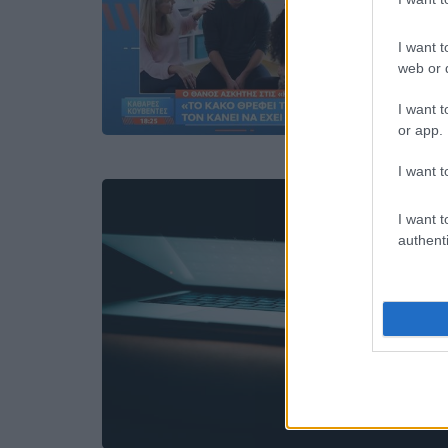
I want t
web or d
I want t
or app.
I want t
I want t
authenti