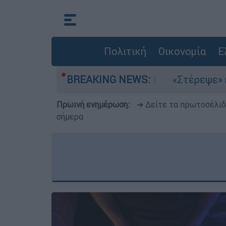
Πολιτική
Οικονομία
Ε
τέμια στο Αιγαίο
BREAKING NEWS:
«Στέρεψε» η αγορά από 
Πρωινή ενημέρωση:
➔ Δείτε τα πρωτοσέλι
σήμερα