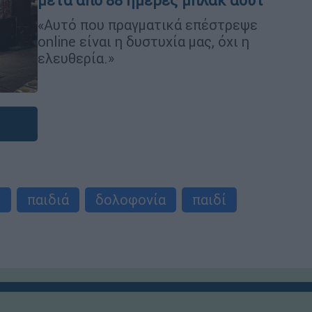
μετά από 88 ημέρες μπλακ άουτ
«Αυτό που πραγματικά επέστρεψε
online είναι η δυστυχία μας, όχι η
ελευθερία.»
τ
παιδιά
δολοφονία
παιδί