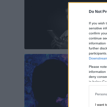
Do Not Pr
If you wish 
sensitive in
confirm you
continue se
information 
further disc
participants
Downstream 
Please note
information 
deny consent
in below Go
Persona
I want t