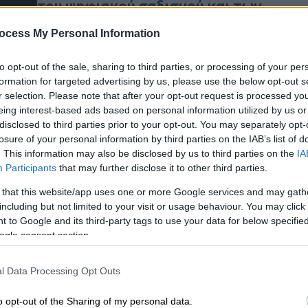
του ψηφιακού σαδισμού και των
εκβιασμών στην Ελλάδα
ocess My Personal Information
Σοκάρουν οι αποκαλύψεις για τη
δράση της εξτρεμιστικής οργάνωσης
to opt-out of the sale, sharing to third parties, or processing of your per
που στοχεύει ανήλικα κορίτσια - Πώς
formation for targeted advertising by us, please use the below opt-out s
Κε
οι Αρχές έφτασαν στις συλλήψεις
r selection. Please note that after your opt-out request is processed y
Κ
eing interest-based ads based on personal information utilized by us or
17χρονων σε Κρήτη και Θεσσαλονίκη
0
disclosed to third parties prior to your opt-out. You may separately opt-
losure of your personal information by third parties on the IAB’s list of
. This information may also be disclosed by us to third parties on the
IA
Τεχνολογία
|
19.06.2026 21:51
Participants
that may further disclose it to other third parties.
Ώρ
Ο τρομακτικός κόσμος που σου
 that this website/app uses one or more Google services and may gath
Ώ
κρύβει ο αλγόριθμος του TikTok -
including but not limited to your visit or usage behaviour. You may click 
Τι είναι τα σκοτεινά Farlands
 to Google and its third-party tags to use your data for below specifi
ogle consent section.
«Τα Farlands του TikTok είναι το
τέλος του διαδικτύου, εκεί όπου τα
l Data Processing Opt Outs
πράγματα γίνονται παράξενα. Έχετε
ΑΠ
εγκαταλείψει το mainstream και
Φ
o opt-out of the Sharing of my personal data.