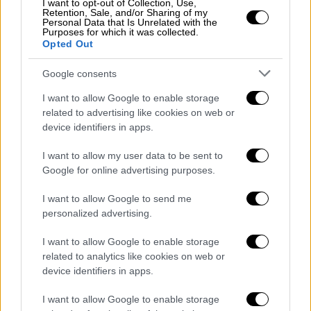
I want to opt-out of Collection, Use,
Retention, Sale, and/or Sharing of my
Personal Data that Is Unrelated with the
Purposes for which it was collected.
Opted Out
Κόσμος
|
13.08.2019 21:52
Ρέντσι: Η Ιταλία κινδυνεύει να βυθιστεί
Google consents
στην ύφεση σε περίπτωση πρόωρων
I want to allow Google to enable storage
εκλογών
related to advertising like cookies on web or
O Ρέντσι δεσμεύτηκε για ενότητα του PD
device identifiers in apps.
και επανέλαβε την πρότασή του για το
I want to allow my user data to be sent to
σχηματισμό μιας μεταβατικής κυβέρνησης
Google for online advertising purposes.
I want to allow Google to send me
personalized advertising.
I want to allow Google to enable storage
related to analytics like cookies on web or
device identifiers in apps.
I want to allow Google to enable storage