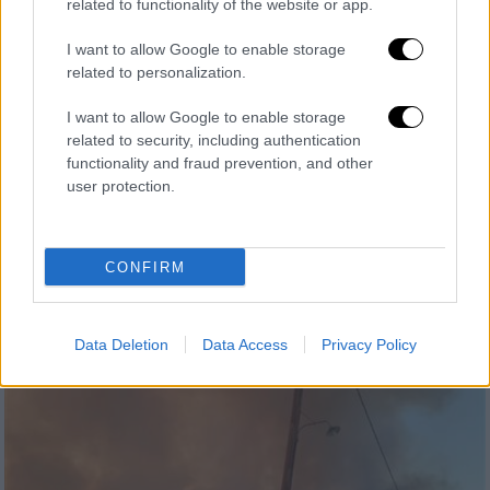
related to functionality of the website or app.
I want to allow Google to enable storage
related to personalization.
I want to allow Google to enable storage
related to security, including authentication
Κόσμος
|
13.08.2019 21:46
functionality and fraud prevention, and other
Έρευνα Pew: Οι Αμερικανοί δεν είχαν
user protection.
ποτέ άλλοτε μια τόσο αρνητική γνώμη
για την Κίνα
CONFIRM
Tο 60% των ερωτηθέντων στις ΗΠΑ έχει
«αρνητική» γνώμη για την Κίνα, έναντι 47%
το 2018
Data Deletion
Data Access
Privacy Policy