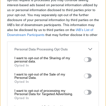
opt-out request is processed you may continue seeing
interest-based ads based on personal information utilized by
us or personal information disclosed to third parties prior to
Ελλάδα
|
13.08.2019 22:00
your opt-out. You may separately opt-out of the further
Λεπτό προς λεπτό οι εξελίξεις από τη
disclosure of your personal information by third parties on the
φωτιά που κατακαίει την Εύβοια
IAB’s list of downstream participants. This information may
also be disclosed by us to third parties on the
IAB’s List of
Ενημερωθείτε από το ethnos.gr για όλες τις
Downstream Participants
that may further disclose it to other
εξελίξεις σχετικά με τη μεγάλη πυρκαγιά
third parties.
που μαίνεται στην Εύβοια
Please note that this website/app uses one or more Google
Personal Data Processing Opt Outs
services and may gather and store information including but
not limited to your visit or usage behaviour. You may click to
I want to opt-out of the Sharing of my
personal data.
grant or deny consent to Google and its third-party tags to
Opted In
use your data for below specified purposes in below Google
consent section.
I want to opt-out of the Sale of my
Personal Data.
Opted In
I want to opt-out of processing my
Personal Data for Targeted Advertising.
Opted In