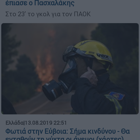
έπιασε ο Πασχαλάκης
Στο 23' το γκολ για τον ΠΑΟΚ
Ελλάδα
|
13.08.2019 22:51
Φωτιά στην Εύβοια: Σήμα κινδύνου - Θα
ενταθούν τη νύχτα οι άνεμοι (χάρτες)