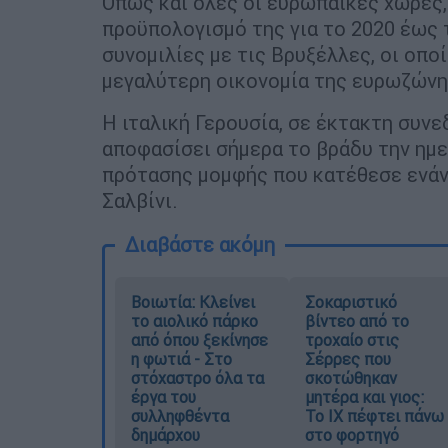
Όπως και όλες οι ευρωπαϊκές χώρες,
προϋπολογισμό της για το 2020 έως τ
συνομιλίες με τις Βρυξέλλες, οι οπο
μεγαλύτερη οικονομία της ευρωζώνη
Η ιταλική Γερουσία, σε έκτακτη συνε
αποφασίσει σήμερα το βράδυ την ημ
πρότασης μομφής που κατέθεσε ενάν
Σαλβίνι.
Διαβάστε ακόμη
Βοιωτία: Κλείνει
Σοκαριστικό
το αιολικό πάρκο
βίντεο από το
από όπου ξεκίνησε
τροχαίο στις
η φωτιά - Στο
Σέρρες που
στόχαστρο όλα τα
σκοτώθηκαν
έργα του
μητέρα και γιος:
συλληφθέντα
Το ΙΧ πέφτει πάνω
δημάρχου
στο φορτηγό