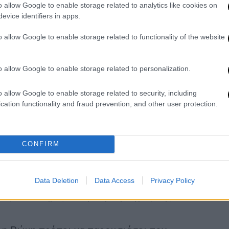
o allow Google to enable storage related to analytics like cookies on
evice identifiers in apps.
o allow Google to enable storage related to functionality of the website
o allow Google to enable storage related to personalization.
d & Poor's για την οικονομική προοπτική
o allow Google to enable storage related to security, including
cation functionality and fraud prevention, and other user protection.
d & Poor's για την οικονομική προοπτική
CONFIRM
ασης του Δημοκρατικού κόμματος και
Ρέντσι δεσμεύτηκε για ενότητα του PD και
χηματισμό μιας μεταβατικής κυβέρνησης,
Data Deletion
Data Access
Privacy Policy
πως υποστήριξε ο πρώην αρχηγός της