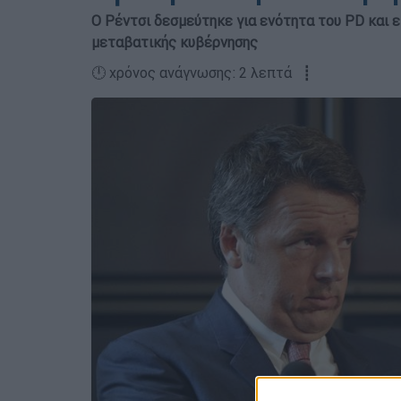
O Ρέντσι δεσμεύτηκε για ενότητα του PD και 
μεταβατικής κυβέρνησης
🕛 χρόνος ανάγνωσης: 2 λεπτά ┋