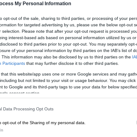
ocess My Personal Information
to opt-out of the sale, sharing to third parties, or processing of your per
formation for targeted advertising by us, please use the below opt-out s
r selection. Please note that after your opt-out request is processed y
eing interest-based ads based on personal information utilized by us or
disclosed to third parties prior to your opt-out. You may separately opt-
losure of your personal information by third parties on the IAB’s list of
 το ΕΘΝΟΣ στη Google
. This information may also be disclosed by us to third parties on the
IA
Participants
that may further disclose it to other third parties.
ην ύφεση σε περίπτωση διεξαγωγής πρόωρων
 that this website/app uses one or more Google services and may gath
ησε σήμερα ο πρώην πρωθυπουργός Ματέο
including but not limited to your visit or usage behaviour. You may click 
 μιας μεταβατικής κυβέρνησης.
 to Google and its third-party tags to use your data for below specifi
ogle consent section.
ίου), δεν ξέρω αν το PD (το
θα πάρει 25%, αλλά αυτό που είναι βέβαιο
l Data Processing Opt Outs
υτό θα είναι μια καταστροφή για τη χώρα»,
υ στη Γερουσία.
o opt-out of the Sharing of my personal data.
In
τι 22% που είναι σήμερα), «είναι βέβαιο ότι