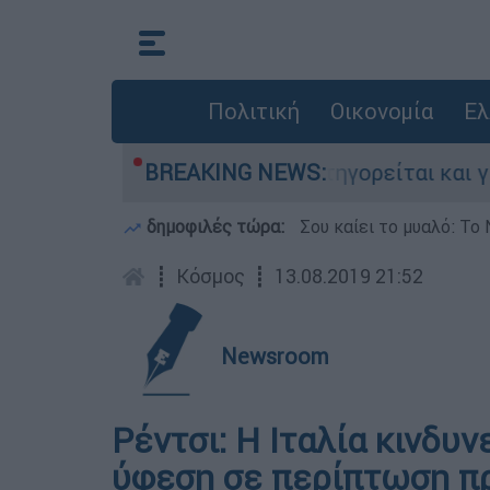
Πολιτική
Οικονομία
Ελ
τονίες στην Ελλάδα - Κατηγορείται και για την
BREAKING NEWS:
δημοφιλές τώρα:
Σου καίει το μυαλό: Το 
┋
Κόσμος
┋
13.08.2019 21:52
Newsroom
Ρέντσι: Η Ιταλία κινδυν
ύφεση σε περίπτωση 