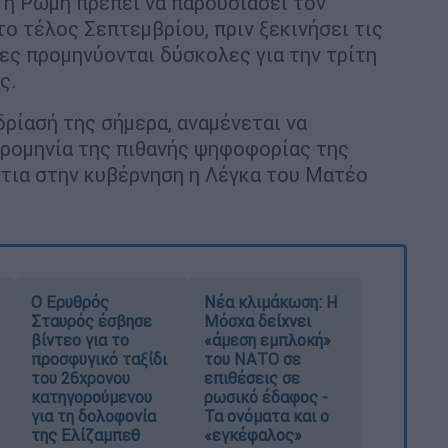
 η Ρώμη πρέπει να παρουσιάσει τον
ο τέλος Σεπτεμβρίου, πριν ξεκινήσει τις
ίες προμηνύονται δύσκολες για την τρίτη
ς.
δρίασή της σήμερα, αναμένεται να
ερομηνία της πιθανής ψηφοφορίας της
τια στην κυβέρνηση η Λέγκα του Ματέο
Ο Ερυθρός
Νέα κλιμάκωση: Η
Σταυρός έσβησε
Μόσχα δείχνει
βίντεο για το
«άμεση εμπλοκή»
προσφυγικό ταξίδι
του ΝΑΤΟ σε
του 26χρονου
επιθέσεις σε
κατηγορούμενου
ρωσικό έδαφος -
για τη δολοφονία
Τα ονόματα και ο
της Ελίζαμπεθ
«εγκέφαλος»