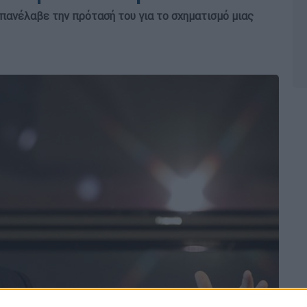
επανέλαβε την πρότασή του για το σχηματισμό μιας