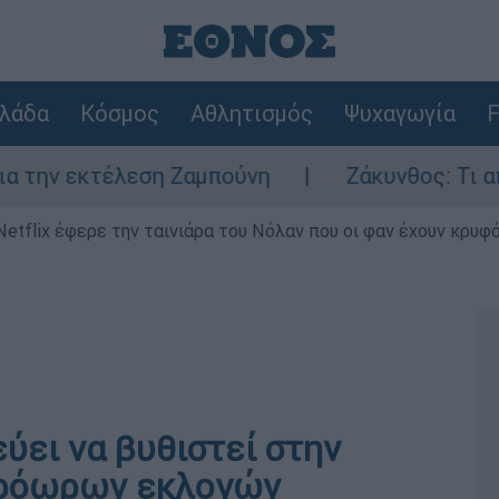
λάδα
Κόσμος
Αθλητισμός
Ψυχαγωγία
F
 εκτέλεση Ζαμπούνη
Ζάκυνθος: Τι απαντά 
Netflix έφερε την ταινιάρα του Νόλαν που οι φαν έχουν κρυφό
εύει να βυθιστεί στην
πρόωρων εκλογών