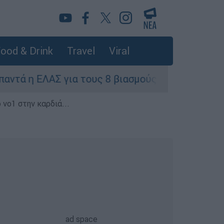
ood & Drink
Travel
Viral
η ΕΛΑΣ για τους 8 βιασμούς τουριστριών - «Μόν
 νο1 στην καρδιά...