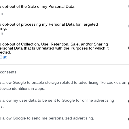
κά με τις εμπορικές εντάσεις των ΗΠΑ-Κίνας
o opt-out of the Sale of my Personal Data.
ικονομία», εκτίμησε, προκαλώντας μια
In
».
to opt-out of processing my Personal Data for Targeted
ing.
δίσουμε την αναμενόμενη αύξηση του ΦΠΑ»,
In
βεί μόνο με μέτρα του προϋπολογισμού που
o opt-out of Collection, Use, Retention, Sale, and/or Sharing
τικά ταμεία περισσότερα από 20
ersonal Data that Is Unrelated with the Purposes for which it
lected.
αι.
Out
consents
o allow Google to enable storage related to advertising like cookies on
evice identifiers in apps.
o allow my user data to be sent to Google for online advertising
s.
to allow Google to send me personalized advertising.