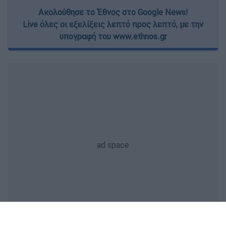
Ακολούθησε το Έθνος στο Google News!
Live όλες οι εξελίξεις λεπτό προς λεπτό, με την
υπογραφή του www.ethnos.gr