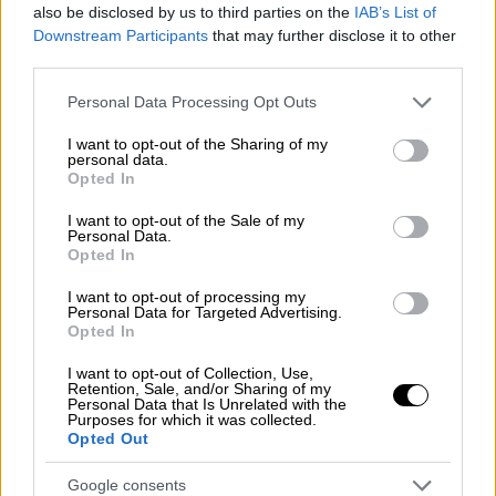
οποίους θα «
πυροβολεί
» από τούδε και στο
also be disclosed by us to third parties on the
IAB’s List of
εξής, περιγράφοντας τα όποια προβλήματα
Downstream Participants
that may further disclose it to other
third parties.
και αφήνοντας τις όποιες προτάσεις για την
επίλυσή τους για αργότερα.
Please note that this website/app uses one or more Google
Personal Data Processing Opt Outs
services and may gather and store information including but
Σε ρητορικό επίπεδο ο Αλέξης Τσίπρας
not limited to your visit or usage behaviour. You may click to
I want to opt-out of the Sharing of my
personal data.
grant or deny consent to Google and its third-party tags to
παραμένει ισχυρός, όπως φάνηκε και από τη
Opted In
use your data for below specified purposes in below Google
χθεσινή του παρέμβαση, ωστόσο υπάρχει μια
consent section.
I want to opt-out of the Sale of my
σειρά κρίσιμα ζητήματα που μέχρι στιγμής
Personal Data.
δεν φαίνεται να έχουν λυθεί. Τι βαθμό
Opted In
προγραμματικής ετοιμότητας έχει
I want to opt-out of processing my
κατακτήσει το επιτελείο του; Σε ποιο
Personal Data for Targeted Advertising.
Opted In
σημείο έχει φτάσει η οργανωτική εμβέλεια
του μηχανισμού που τον περιβάλλει; Και με
I want to opt-out of Collection, Use,
Retention, Sale, and/or Sharing of my
δεδομένο πως για την εκλογική μάχη
Personal Data that Is Unrelated with the
Purposes for which it was collected.
απαιτούνται εκατοντάδες πρόσωπα και όχι
Opted Out
μόνο τα πέντε που μίλησαν στο Χαλάνδρι, θα
εμφανίσει νέα στελέχη στο προσκήνιο ή θα
Google consents