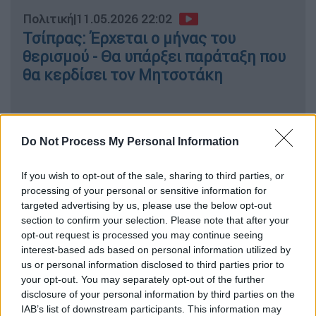
Πολιτική
|
11.05.2026 22:02
Τσίπρας: Έρχεται ο μήνας του
θερισμού - Θα υπάρξει παράταξη που
θα κερδίσει τον Μητσοτάκη
Καταγγελτικός λόγος αντί
Do Not Process My Personal Information
προγράμματος
If you wish to opt-out of the sale, sharing to third parties, or
processing of your personal or sensitive information for
Παρόλα αυτά, στην μισάωρη ομιλία του ο
targeted advertising by us, please use the below opt-out
Αλέξης Τσίπρας έδειξε να θέλει να
section to confirm your selection. Please note that after your
επικεντρωθεί στην κριτική προς την
opt-out request is processed you may continue seeing
κυβέρνηση, την
ΔΕΗ
και τις
τράπεζες
,
interest-based ads based on personal information utilized by
us or personal information disclosed to third parties prior to
περιγράφοντας τα προβλήματα που
your opt-out. You may separately opt-out of the further
προκαλούν οι ενέργειες και η πολιτική τους.
disclosure of your personal information by third parties on the
Γνωστοποίησε έτσι τους στόχους στους
IAB’s list of downstream participants. This information may