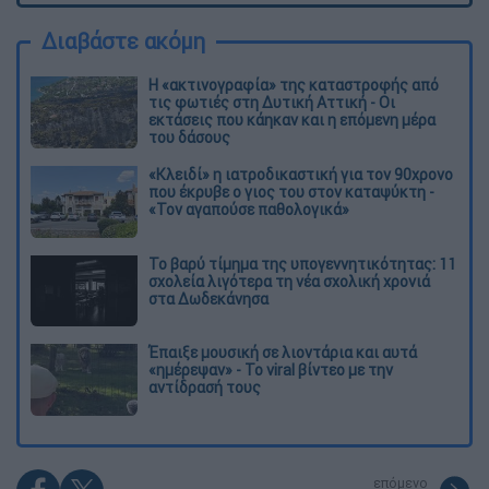
Διαβάστε ακόμη
Η «ακτινογραφία» της καταστροφής από
τις φωτιές στη Δυτική Αττική - Οι
εκτάσεις που κάηκαν και η επόμενη μέρα
του δάσους
«Κλειδί» η ιατροδικαστική για τον 90χρονο
που έκρυβε ο γιος του στον καταψύκτη -
«Τον αγαπούσε παθολογικά»
Το βαρύ τίμημα της υπογεννητικότητας: 11
σχολεία λιγότερα τη νέα σχολική χρονιά
στα Δωδεκάνησα
Έπαιξε μουσική σε λιοντάρια και αυτά
«ημέρεψαν» - Το viral βίντεο με την
αντίδρασή τους
επόμενο