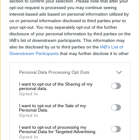
section to confirm your selection. Please note that after your
υπηρετεί τίποτε συναφές με τους στόχους
opt-out request is processed you may continue seeing
τους οποίους όλοι και όλες είχαμε θέσει
interest-based ads based on personal information utilized by
us or personal information disclosed to third parties prior to
στην ιδρυτική μας διακήρυξη, στόχους στους
your opt-out. You may separately opt-out of the further
οποίους εξακολουθώ να εμμένω.
disclosure of your personal information by third parties on the
IAB’s list of downstream participants. This information may
Ευχαριστώ για την μέχρι σήμερα συνεργασία.
also be disclosed by us to third parties on the
IAB’s List of
Downstream Participants
that may further disclose it to other
Αριστείδης Μπαλτάς
third parties.
Μέλος της ΚΕ της ΝεΑρ
Please note that this website/app uses one or more Google
Personal Data Processing Opt Outs
services and may gather and store information including but
not limited to your visit or usage behaviour. You may click to
I want to opt-out of the Sharing of my
personal data.
grant or deny consent to Google and its third-party tags to
Opted In
use your data for below specified purposes in below Google
consent section.
I want to opt-out of the Sale of my
Personal Data.
Opted In
I want to opt-out of processing my
Personal Data for Targeted Advertising.
Opted In