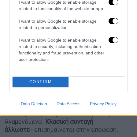
I want to allow Google to enable storage
απόφαση του Πολιτικού της Γραφείου, μου
related to functionality of the website or app.
περιείχε σκληρή κριτική στον
Αλέξη Τσίπρα
.
I want to allow Google to enable storage
«Η Νέα Αριστερά
έχει οριοθετηθεί με
related to personalization.
σαφήνεια απέναντι στο κόμμα Τσίπρα
. Το
I want to allow Google to enable storage
πρόσφατο μανιφέστο που δημοσιοποιήθηκε,
related to security, including authentication
περιέχει μόνο στον υπότιτλο τη
functionality and fraud prevention, and other
ριζοσπαστική αριστερά και την πολιτική
user protection.
οικολογία, ενώ από τη σοσιαλδημοκρατία
αγκαλιάζει τη συντηρητική της εκδοχή. Είναι
μία
έκθεση ιδεών
με σκοπό να φανεί αρεστό
CONFIRM
"σε όλους και σε όλες", παραλείποντας
αναφορές που θα το έκαναν πιο
Data Deletion
Data Access
Privacy Policy
συγκεκριμένο σε κομβικά ζητήματα, που
ενδεχομένως να προκαλούσαν ρήξεις.
Αναμενόμενο.
Κλασική συνταγή
άλλωστε
» επισημαίνεται στην απόφαση.