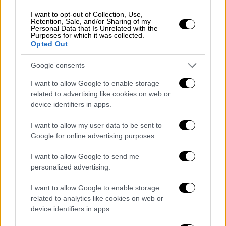
I want to opt-out of Collection, Use,
Retention, Sale, and/or Sharing of my
Personal Data that Is Unrelated with the
Purposes for which it was collected.
Opted Out
Google consents
I want to allow Google to enable storage
related to advertising like cookies on web or
device identifiers in apps.
I want to allow my user data to be sent to
Google for online advertising purposes.
Υ.Γ. Ευελπιστώ ότι το ΠΓ θα προβεί στην
διόρθωση της υποτιθέμενης “είδησης” και
I want to allow Google to send me
παρακαλώ να κοινοποιηθεί η παρούσα στα
personalized advertising.
μέλη της ΚΕ.»
I want to allow Google to enable storage
Σκληρή κριτική στον Τσίπρα
related to analytics like cookies on web or
device identifiers in apps.
Νωρίτερα η Νέα Αριστερά δημοσίευσε την