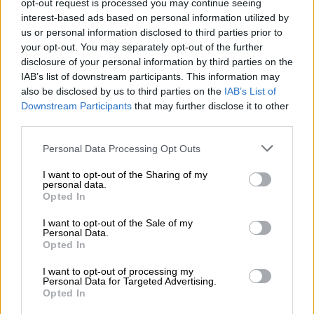
opt-out request is processed you may continue seeing
τη γη να μην χάνουν τις ενισχύσεις που
interest-based ads based on personal information utilized by
δικαιούνται λόγω γραφειοκρατικών
us or personal information disclosed to third parties prior to
εκκρεμοτήτων δεκαετιών. Μάλιστα, η
your opt-out. You may separately opt-out of the further
ρύθμιση έχει και αναδρομική ισχύ για τις
disclosure of your personal information by third parties on the
IAB’s list of downstream participants. This information may
αιτήσεις του 2025, εφόσον πληρούνται οι
also be disclosed by us to third parties on the
IAB’s List of
σχετικές προϋποθέσεις. Ξεκαθαρίζω,
Downstream Participants
that may further disclose it to other
πάντως, ότι η ρύθμιση αφορά αποκλειστικά
third parties.
την καταβολή των ενισχύσεων και δεν
Please note that this website/app uses one or more Google
Personal Data Processing Opt Outs
αλλάζει τα ιδιοκτησιακά δικαιώματα του
services and may gather and store information including but
Δημοσίου ή τρίτων.
not limited to your visit or usage behaviour. You may click to
I want to opt-out of the Sharing of my
personal data.
grant or deny consent to Google and its third-party tags to
Opted In
Συνεχίζω με μια σημαντική μεταρρύθμιση
use your data for below specified purposes in below Google
που αφορά το πώς οργανώνουμε χωρικά
consent section.
I want to opt-out of the Sale of my
Personal Data.
συνολικά την ανάπτυξη της χώρας μας: τον
Opted In
ταυτόχρονο σχεδιασμό των νέων Ειδικών
Χωροταξικών Πλαισίων για τον Τουρισμό,
I want to opt-out of processing my
Personal Data for Targeted Advertising.
τις ΑΠΕ και τη Βιομηχανία, κάτι που γίνεται
Opted In
πρώτη φορά στην Ελλάδα. Ξεκινώ από το