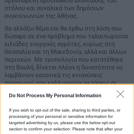
οργανωμένη προσπάθεια ανανέωσης του
στόλου και συνολικά των δημόσιων
συγκοινωνιών της Αθήνας.
Θα αλλάξω θέμα και θα έρθω στη λύση που
δώσαμε σε ένα πρόβλημα που ταλαιπωρούσε
χιλιάδες ενεργούς αγρότες, κυρίως στη
Θεσσαλία και τη Μακεδονία, αλλά και άλλων
περιοχών. Με τροπολογία που κατατέθηκε
στη Βουλή, δίνεται πλέον η δυνατότητα να
λαμβάνουν κανονικά τις ενισχύσεις
παραγωγοί που καλλιεργούν εκτάσεις οι
οποίες εμφανίζονται στο Κτηματολόγιο ως
Do Not Process My Personal Information
αρχική ιδιοκτησία του Δημοσίου και μέχρι
σήμερα εξαιρούνταν από τις επιδοτήσεις.
If you wish to opt-out of the sale, sharing to third parties, or
Πρόκειται για μια χρόνια στρέβλωση που
processing of your personal or sensitive information for
διορθώνουμε με αντικειμενικά κριτήρια,
targeted advertising by us, please use the below opt-out
ώστε άνθρωποι που καλλιεργούν πραγματικά
section to confirm your selection. Please note that after your