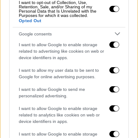
I want to opt-out of Collection, Use,
νέο Χωροταξικό για τον Τουρισμό, που
Retention, Sale, and/or Sharing of my
Personal Data that Is Unrelated with the
βρίσκεται ήδη σε διαβούλευση. Στόχος είναι
Purposes for which it was collected.
Opted Out
να μπει τάξη και σαφείς κανόνες στην
τουριστική ανάπτυξη, ώστε να
Google consents
προστατεύονται το περιβάλλον, οι τοπικές
I want to allow Google to enable storage
κοινωνίες και ο χαρακτήρας κάθε περιοχής,
related to advertising like cookies on web or
χωρίς να σταματήσει η ανάπτυξη ενός
device identifiers in apps.
κλάδου που αποτελεί βασικό πυλώνα της
οικονομίας μας. Το δεύτερο εκ των
I want to allow my user data to be sent to
Google for online advertising purposes.
Χωροταξικών, αυτό για τις ΑΠΕ, μπήκε και
αυτό σε διαβούλευση, με νέους κανόνες και
I want to allow Google to send me
περιορισμούς για περιοχές Natura, δάση,
personalized advertising.
μικρά νησιά και τουριστικές ζώνες, ώστε η
I want to allow Google to enable storage
ενεργειακή μετάβαση να προχωρά με
related to analytics like cookies on web or
μεγαλύτερη ισορροπία και κοινωνική
device identifiers in apps.
συναίνεση, ενώ σύντομα θα παρουσιάσουμε
και το Χωροταξικό για τη Βιομηχανία,
I want to allow Google to enable storage