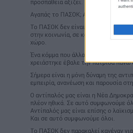
προσπάθεια αξίζει.
authenti
Αγαπάς το ΠΑΣΟΚ; Απόδειξέ το.
Το ΠΑΣΟΚ δεν είναι ένα κόμμα της συ
στην κοινωνία, σε κάθε γωνιά της χώ
χώρο.
Ένα κόμμα που άλλαξε την Ελλάδα. Πο
χρειάστηκε έβαλε την πατρίδα πάνω 
Σήμερα είναι η μόνη δύναμη της αντι
εμπειρία, ανανέωση και παρουσία στη
Ο αντίπαλός μας είναι η Νέα Δημοκρα
πλέον ηθικά. Σε αυτό συμφωνούμε όλ
Αντίπαλός μας είναι επίσης ο λαϊκισμ
Και σε αυτό συμφωνούμε όλοι.
Το ΠΑΣΟΚ δεν παρακαλεί κανέναν για