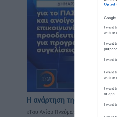
Opted 
Google 
I want t
web or d
I want t
purpose
I want 
I want t
web or d
I want t
or app.
Η ανάρτηση της Άννας Δια
I want t
«Του Αγίου Πνεύματος σήμερα. Δεν ξ
I want t