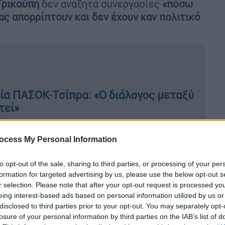
Τρικούπη
δεν αναζητά συνεργασίες
«πόσω
ας απορρίπτουν και δεν έχουν καν πολιτικό
ία ΠΑΣΟΚ-Τσίπρα: «Ο διάλογος μεταξύ
τεί»
ocess My Personal Information
νεργασία με ΝΔ - Να ανοίξουμε
δευτικές δυνάμεις
to opt-out of the sale, sharing to third parties, or processing of your per
formation for targeted advertising by us, please use the below opt-out s
r selection. Please note that after your opt-out request is processed y
eing interest-based ads based on personal information utilized by us or
disclosed to third parties prior to your opt-out. You may separately opt-
ξύ των δύο προοδευτικών πόλων
losure of your personal information by third parties on the IAB’s list of