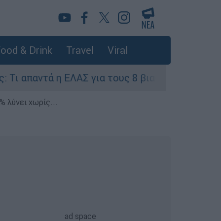
ood & Drink
Travel
Viral
ά η ΕΛΑΣ για τους 8 βιασμούς τουριστριών - «Μό
% λύνει χωρίς...