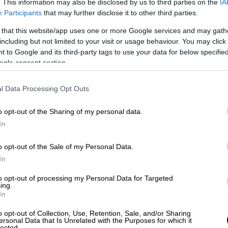
. This information may also be disclosed by us to third parties on the
IA
Participants
that may further disclose it to other third parties.
, ο κ.
Δούκας
ξεκαθάρισε ότι
ο διάλογος
 that this website/app uses one or more Google services and may gath
 «δεν πρέπει σε καμία περίπτωση να
including but not limited to your visit or usage behaviour. You may click 
 to Google and its third-party tags to use your data for below specifi
ον κίνδυνο οφέλους της ΝΔ από τον
ogle consent section.
ντιπολίτευσης.
πρέπει να αποκλείεται ο διάλογος, καθώς ο
l Data Processing Opt Outs
Δημοκρατία. Σε διαφορετική περίπτωση, το
o opt-out of the Sharing of my personal data.
, ο κόσμος μπερδεύεται και η πολυδιάσπαση
In
ι ένα ανέλπιστο δώρο για τον Κυριάκο
o opt-out of the Sale of my Personal Data.
In
ινής καθόδου με ενιαίο ψηφοδέλτιο σε μια
αρχος Αθηναίων απέφυγε να το αποκλείσει.
to opt-out of processing my Personal Data for Targeted
ing.
In
o opt-out of Collection, Use, Retention, Sale, and/or Sharing
ersonal Data that Is Unrelated with the Purposes for which it
lected.