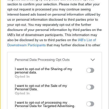
section to confirm your selection. Please note that after your
opt-out request is processed you may continue seeing
Πολιτική
|
02.06.2026 14:11
interest-based ads based on personal information utilized by
Οι ανεξάρτητοι «αξιωματική
us or personal information disclosed to third parties prior to
your opt-out. You may separately opt-out of the further
αντιπολίτευση»: Οι νέες ισορροπίες
disclosure of your personal information by third parties on the
στη Βουλή μετά τη διάλυση της ΚΟ
IAB’s list of downstream participants. This information may
της Νέας Αριστεράς
also be disclosed by us to third parties on the
IAB’s List of
Downstream Participants
that may further disclose it to other
third parties.
Please note that this website/app uses one or more Google
Personal Data Processing Opt Outs
Η πρώην βουλεύτρια της Νέας Αριστεράς,
services and may gather and store information including but
το πρωί της Τρίτης (02/06), ανακοίνωσε ότι
not limited to your visit or usage behaviour. You may click to
I want to opt-out of the Sharing of my
personal data.
grant or deny consent to Google and its third-party tags to
παραιτείται από την έδρα, όχι όμως από την
Opted In
use your data for below specified purposes in below Google
ενεργό πολιτική, κάνοντας λόγο για «πράξη
consent section.
I want to opt-out of the Sale of my
συνείδησης». Την έδρα της κ. Αχτσιόγλου,
Personal Data.
Opted In
στην Δυτική Αττική,
αναμένεται να πάρει ο
Γιάννης Δραγασάκης.
I want to opt-out of processing my
Personal Data for Targeted Advertising.