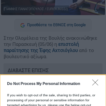
(ΓΙΑΝΝΗΣ ΠΑΝΑΓΟΠΟΥΛΟΣ / EUROKINISSI)
Προσθέστε το ΕΘΝΟΣ στη Google
Στην Ολομέλεια της Βουλής ανακοινώθηκε
την Παρασκευή (05/06) η
επιστολή
παραίτησης της Έφης Αχτσιόγλου
από το
βουλευτικό αξίωμα.
ΔΙΑΒΑΣΤΕ ΕΠΙΣΗΣ
Πολιτική
|
02.06.2026 10:38
Do Not Process My Personal Information
Τέλος η ΚΟ της Νέας Αριστεράς:
Ανεξαρτητοποιήθηκαν 7 βουλευτές
If you wish to opt-out of the sale, sharing to third parties, or
και αποχωρούν 143 στελέχη - Όλα τα
processing of your personal or sensitive information for
ονόματα
targeted advertising by us, please use the below opt-out