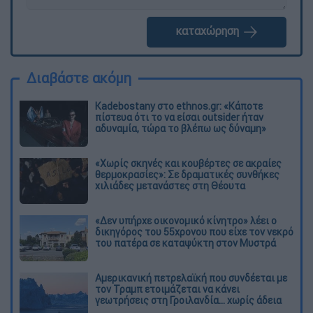
καταχώρηση
Διαβάστε ακόμη
Kadebostany στο ethnos.gr: «Κάποτε
πίστευα ότι το να είσαι outsider ήταν
αδυναμία, τώρα το βλέπω ως δύναμη»
«Χωρίς σκηνές και κουβέρτες σε ακραίες
θερμοκρασίες»: Σε δραματικές συνθήκες
χιλιάδες μετανάστες στη Θέουτα
«Δεν υπήρχε οικονομικό κίνητρο» λέει ο
δικηγόρος του 55χρονου που είχε τον νεκρό
του πατέρα σε καταψύκτη στον Μυστρά
Αμερικανική πετρελαϊκή που συνδέεται με
τον Τραμπ ετοιμάζεται να κάνει
γεωτρήσεις στη Γροιλανδία... χωρίς άδεια