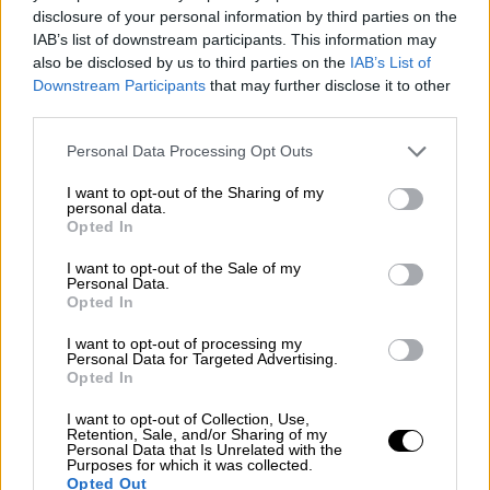
disclosure of your personal information by third parties on the
«Όλα αυτά τα οποία επικαλείται (ο κ.
IAB’s list of downstream participants. This information may
Τσίπρας μέσω της ΕΛΑΣ) σε ποιους
also be disclosed by us to third parties on the
IAB’s List of
απευθύνεται» ρωτάει χαρακτηριστικά η
Downstream Participants
that may further disclose it to other
πρόεδρος της
Ελπίδας για τη Δημοκρατία
.
third parties.
Και προσθέτει: «Σε ανθρώπους στους
Please note that this website/app uses one or more Google
Personal Data Processing Opt Outs
οποίους είπε «ελάτε, πρώτη φορά Αριστερά,
services and may gather and store information including but
να σκίσουμε τα μνημόνια». Σκίστηκαν τα
not limited to your visit or usage behaviour. You may click to
I want to opt-out of the Sharing of my
personal data.
grant or deny consent to Google and its third-party tags to
μνημόνια;» σχολιάζει.
Opted In
use your data for below specified purposes in below Google
consent section.
I want to opt-out of the Sale of my
Personal Data.
Opted In
I want to opt-out of processing my
Personal Data for Targeted Advertising.
Opted In
video
I want to opt-out of Collection, Use,
Retention, Sale, and/or Sharing of my
Personal Data that Is Unrelated with the
Purposes for which it was collected.
Opted Out