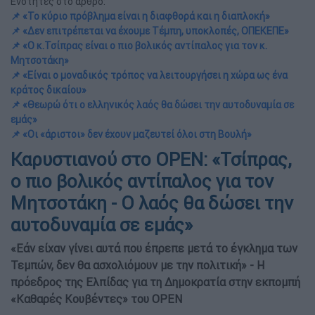
Ενότητες στο άρθρο:
📌 «Το κύριο πρόβλημα είναι η διαφθορά και η διαπλοκή»
📌 «Δεν επιτρέπεται να έχουμε Τέμπη, υποκλοπές, ΟΠΕΚΕΠΕ»
📌 «Ο κ.Τσίπρας είναι ο πιο βολικός αντίπαλος για τον κ.
Μητσοτάκη»
📌 «Είναι ο μοναδικός τρόπος να λειτουργήσει η χώρα ως ένα
κράτος δικαίου»
📌 «Θεωρώ ότι ο ελληνικός λαός θα δώσει την αυτοδυναμία σε
εμάς»
📌 «Οι «άριστοι» δεν έχουν μαζευτεί όλοι στη Βουλή»
Καρυστιανού στο OPEN: «Τσίπρας,
ο πιο βολικός αντίπαλος για τον
Μητσοτάκη - Ο λαός θα δώσει την
αυτοδυναμία σε εμάς»
«Εάν είχαν γίνει αυτά που έπρεπε μετά το έγκλημα των
Τεμπών, δεν θα ασχολιόμουν με την πολιτική» - Η
πρόεδρος της Ελπίδας για τη Δημοκρατία στην εκπομπή
«Καθαρές Κουβέντες» του OPEN