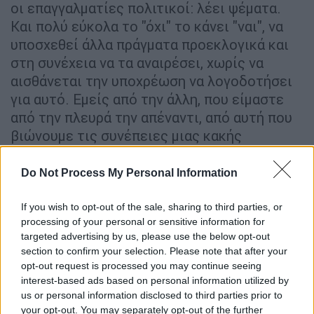
οι επαγγαλματίες πολιτικοί: λέει ψέματα.
Και πολύ εύκολα το "όχι" το κάνει "ναι", να
υποσχεθεί άλλα πράγματα προεκλογικά και
στη συνέχεια να τα αναιρέσει, χωρίς να
αισθάνεται την υποχρέωση να λογοδοτήσει
για αυτό. Εμείς από την άλλη, που είμαστε
από την πλευρά την απέναντι, από αυτή που
βιώνουμε τις συνέπειες μιας κακής
πολιτικής, αδιάφορης προς τα κοινωνικά και
προς τον άνθρωπο, και τα δικαιώματά του,
Do Not Process My Personal Information
το βλέπουμε τελείως διαφορετικά. Για εμάς
πολιτική είναι ευθύνη.
Δεν είναι να ανέβω
If you wish to opt-out of the sale, sharing to third parties, or
processing of your personal or sensitive information for
στην εξουσία για να κάνω τα δύο σπίτια
targeted advertising by us, please use the below opt-out
δεκαπέντε
. Βλέπουμε την ευθύνη, τη
section to confirm your selection. Please note that after your
συνέπεια, την ηθική, την οποία επιτέλους
opt-out request is processed you may continue seeing
θέλουμε να τη δούμε να υπάρχει στην
interest-based ads based on personal information utilized by
us or personal information disclosed to third parties prior to
πολιτική ζωή.
your opt-out. You may separately opt-out of the further