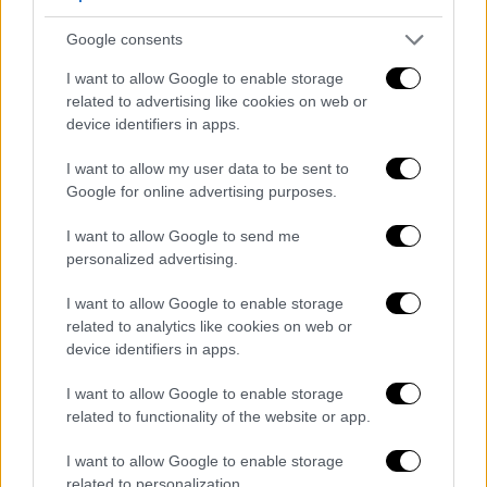
Google consents
«Είναι ο μοναδικός τρόπος να
λειτουργήσει η χώρα ως ένα κράτος
I want to allow Google to enable storage
related to advertising like cookies on web or
δικαίου»
device identifiers in apps.
Στη συνέχεια, η κυρία Καρυστιανού λέει τα
I want to allow my user data to be sent to
εξής: «Εγώ ξέρω ότι κόπηκε το ΕΚΑΣ. Ξέρω
Google for online advertising purposes.
ότι έχουμε το ασφαλιστικό με τον νόμο
I want to allow Google to send me
Κατρούγκαλου να μας συνοδεύει. Και ξέρω
personalized advertising.
ότι έχουμε υποθηκεύσει την περιουσία της
χώρας για 99-100 χρόνια. Ξέρω ότι τα
I want to allow Google to enable storage
related to analytics like cookies on web or
λιμάνια μου, τα αεροδρόμιά μου, πράγματα
device identifiers in apps.
που είναι ζωτικής και
στρατηγικής
σημασίας, δεν τα ελέγχει η χώρα μου
. Δείξτε
I want to allow Google to enable storage
μου μια άλλη χώρα στην οποία συμβαίνει
related to functionality of the website or app.
αυτό. Στη Γαλλία, ποιος ελέγχει τα λιμάνια
I want to allow Google to enable storage
και τα αεροδρόμια; Η Γαλλία. Στη Γερμανία,
related to personalization.