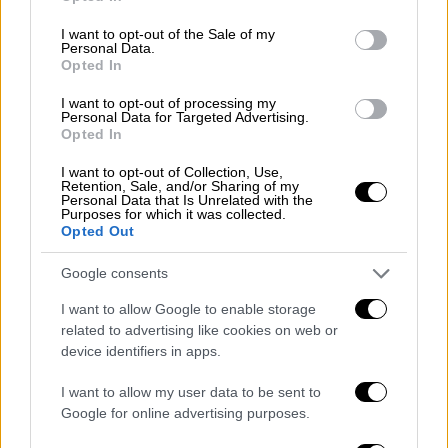
use your data for below specified purposes in below Google
Υπουργείο Περιβάλλοντος, Χωροταξίας και
consent section.
I want to opt-out of the Sale of my
Δημοσίων Έργων
, από το 2004 έως το 2009,
Personal Data.
Opted In
στις κυβερνήσεις του Κώστα Καραμανλή.
I want to opt-out of processing my
Ως
επικεφαλής του ΥΠΕΧΩΔΕ
, ο Γιώργος
Personal Data for Targeted Advertising.
Σουφλιάς συνδέθηκε με σημαντικές
Opted In
παρεμβάσεις σε έργα υποδομών, στις
I want to opt-out of Collection, Use,
μεταφορές, στους αυτοκινητοδρόμους και
Retention, Sale, and/or Sharing of my
Personal Data that Is Unrelated with the
στη χωροταξική πολιτική, αφήνοντας έντονο
Purposes for which it was collected.
Opted Out
αποτύπωμα στον τομέα των δημοσίων
έργων.
Google consents
Μετά τις βουλευτικές εκλογές του 2009
, αν
I want to allow Google to enable storage
related to advertising like cookies on web or
και είχε εκλεγεί βουλευτής Επικρατείας
,
device identifiers in apps.
ανακοίνωσε ότι αποχωρεί από την ενεργό
πολιτική δράση. Με την απόφασή του αυτή
I want to allow my user data to be sent to
έκλεισε έναν πολιτικό κύκλο περίπου 35
Google for online advertising purposes.
ετών κοινοβουλευτικής παρουσίας.