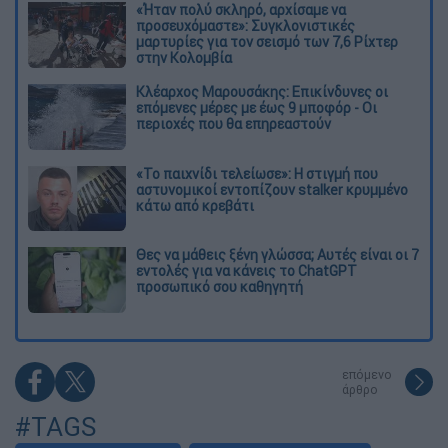
«Ήταν πολύ σκληρό, αρχίσαμε να
προσευχόμαστε»: Συγκλονιστικές
μαρτυρίες για τον σεισμό των 7,6 Ρίχτερ
στην Κολομβία
Κλέαρχος Μαρουσάκης: Επικίνδυνες οι
επόμενες μέρες με έως 9 μποφόρ - Οι
περιοχές που θα επηρεαστούν
«Το παιχνίδι τελείωσε»: Η στιγμή που
αστυνομικοί εντοπίζουν stalker κρυμμένο
κάτω από κρεβάτι
Θες να μάθεις ξένη γλώσσα; Αυτές είναι οι 7
εντολές για να κάνεις το ChatGPT
προσωπικό σου καθηγητή
επόμενο
άρθρο
#TAGS