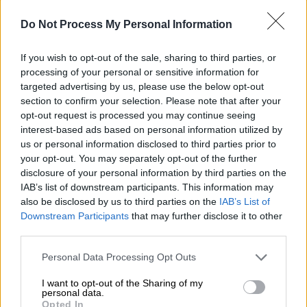
στις κυβερνήσεις του Κωνσταντίνου
Καραμανλή και του Γεωργίου Ράλλη.
Do Not Process My Personal Information
Την περίοδο 1989–1993
βρέθηκε σε κρίσιμα
If you wish to opt-out of the sale, sharing to third parties, or
υπουργικά χαρτοφυλάκια,
υπηρετώντας ως
processing of your personal or sensitive information for
υπουργός Εθνικής Οικονομίας, υπουργός
targeted advertising by us, please use the below opt-out
Οικονομικών και υπουργός Εθνικής Παιδείας
section to confirm your selection. Please note that after your
opt-out request is processed you may continue seeing
και Θρησκευμάτων
, στις κυβερνήσεις των
interest-based ads based on personal information utilized by
Ξενοφώντα Ζολώτα και Κωνσταντίνου
us or personal information disclosed to third parties prior to
Μητσοτάκη.
your opt-out. You may separately opt-out of the further
disclosure of your personal information by third parties on the
Το
1997
διεκδίκησε την ηγεσία της Νέας
IAB’s list of downstream participants. This information may
Δημοκρατίας, χωρίς τελικά να εκλεγεί.
Το
also be disclosed by us to third parties on the
IAB’s List of
Downstream Participants
that may further disclose it to other
επόμενο έτος διαγράφηκε από το κόμμα
,
third parties.
ύστερα από εσωκομματικές τριβές, ενώ
επέστρεψε στη ΝΔ το 2001.
Please note that this website/app uses one or more Google
Personal Data Processing Opt Outs
services and may gather and store information including but
Η πιο χαρακτηριστική κυβερνητική του
not limited to your visit or usage behaviour. You may click to
I want to opt-out of the Sharing of my
personal data.
grant or deny consent to Google and its third-party tags to
περίοδος θεωρείται η
θητεία του στο
Opted In