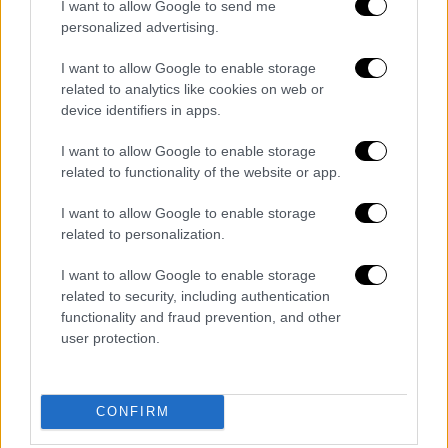
I want to allow Google to send me
personalized advertising.
Η ανάρτηση Μητσοτάκη για τον
θάνατο του Γιώργου Σουφλιά
I want to allow Google to enable storage
related to analytics like cookies on web or
«Με θλίψη αποχαιρετώ τον Γιώργο Σουφλιά.
device identifiers in apps.
Ένα ιστορικό στέλεχος της παράταξής μας
I want to allow Google to enable storage
και έναν ειλικρινή υπηρέτη του δημοσίου
related to functionality of the website or app.
συμφέροντος που επί δεκαετίες ενσάρκωνε
την ουσία του σοβαρού πολιτικού.
I want to allow Google to enable storage
Προκρίνοντας πάντα το χειροπιαστό
related to personalization.
αποτέλεσμα από τις εύκολες υποσχέσεις.
I want to allow Google to enable storage
related to security, including authentication
Ως υπερήφανο τέκνο της Θεσσαλίας, άφησε
functionality and fraud prevention, and other
το δικό του αποτύπωμα στη σύγχρονη
user protection.
ιστορία ολόκληρης της χώρας. Ως Υπουργός
σε κρίσιμα χαρτοφυλάκια, εργάστηκε για την
ανάπτυξη της εθνικής οικονομίας. Έδωσε
CONFIRM
πνοή στα μεγάλα δημόσια έργα και τις