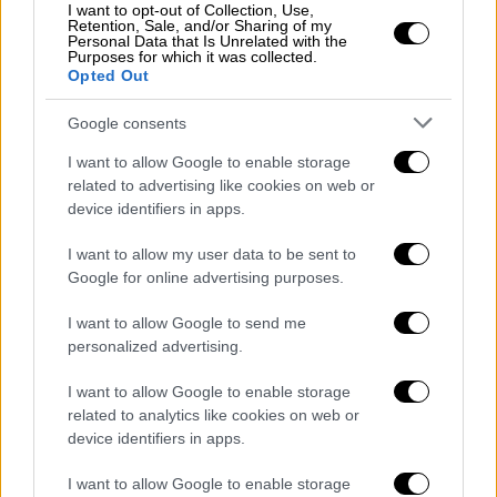
I want to opt-out of Collection, Use,
Retention, Sale, and/or Sharing of my
Personal Data that Is Unrelated with the
Purposes for which it was collected.
Opted Out
Google consents
I want to allow Google to enable storage
related to advertising like cookies on web or
device identifiers in apps.
I want to allow my user data to be sent to
Google for online advertising purposes.
I want to allow Google to send me
Παιδεία
|
14.05.2026 05:50
personalized advertising.
Κώδικας χρήσης τεχνητής νοημοσύνης:
I want to allow Google to enable storage
Το Υπουργείο Παιδείας βάζει κανόνες
related to analytics like cookies on web or
του ΑΙ στο εκπαιδευτικό σύστημα
device identifiers in apps.
Το πρώτο νομικό πλαίσιο που προσπαθεί να
I want to allow Google to enable storage
βάλει κανόνες στη χρήση του ΑΙ στην