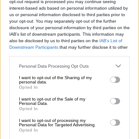
opt-out request is processed you may continue seeing
interest-based ads based on personal information utilized by
us or personal information disclosed to third parties prior to
your opt-out. You may separately opt-out of the further
disclosure of your personal information by third parties on the
IAB’s list of downstream participants. This information may
also be disclosed by us to third parties on the
IAB’s List of
Downstream Participants
that may further disclose it to other
Ελλάδα
|
18.05.2026 23:10
third parties.
Δίκη Βαλυράκη: «Ανοιχτά όλα τα
Please note that this website/app uses one or more Google
Personal Data Processing Opt Outs
ενδεχόμενα για τα τραύματα - Κανείς
services and may gather and store information including but
δεν κάλεσε την ιατροδικαστική»
not limited to your visit or usage behaviour. You may click to
I want to opt-out of the Sharing of my
personal data.
grant or deny consent to Google and its third-party tags to
Opted In
Σύμφωνα με το ρεπορτάζ του OPEN, ο
use your data for below specified purposes in below Google
ιατροδικαστής κατήγγειλε ότι κανείς δεν
consent section.
I want to opt-out of the Sale of my
κάλεσε τη ιατροδικαστική υπηρεσία να
Personal Data.
Opted In
κάνει αυτοψία στο σημείο που έλαβε χώρα
το μοιραίο περιστατικό
I want to opt-out of processing my
Personal Data for Targeted Advertising.
Opted In