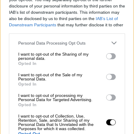
υπηρεσιών υγείας προς τους κατοίκους και
disclosure of your personal information by third parties on the
τους επισκέπτες.
IAB’s list of downstream participants. This information may
also be disclosed by us to third parties on the
IAB’s List of
Ιδιαίτερη βαρύτητα είχε και η δημόσια
Downstream Participants
that may further disclose it to other
τοποθέτηση τόσο του Πρωθυπουργού, όσο
third parties.
και του Υπουργού Υγείας '
Αδωνι Γεωργιάδη,
Please note that this website/app uses one or more Google
Personal Data Processing Opt Outs
οι οποίοι εξέφρασαν την πλήρη εμπιστοσύνη
services and may gather and store information including but
τους προς τον Περιφερειάρχη Νοτίου
not limited to your visit or usage behaviour. You may click to
I want to opt-out of the Sharing of my
personal data.
Αιγαίου Γιώργο Χατζημάρκο. Παράλληλα,
grant or deny consent to Google and its third-party tags to
Opted In
use your data for below specified purposes in below Google
δεσμεύθηκαν ότι η κυβέρνηση θα σταθεί
consent section.
I want to opt-out of the Sale of my
αρωγός στην άμεση υλοποίηση του σχεδίου
Personal Data.
αξιοποίησης του
Παλιού Νοσοκομείου
,
Opted In
αναγνωρίζοντας τον καθοριστικό ρόλο της
I want to opt-out of processing my
Περιφέρειας στην προώθηση του έργου.
Personal Data for Targeted Advertising.
Opted In
I want to opt-out of Collection, Use,
Retention, Sale, and/or Sharing of my
Personal Data that Is Unrelated with the
Purposes for which it was collected.
Opted Out