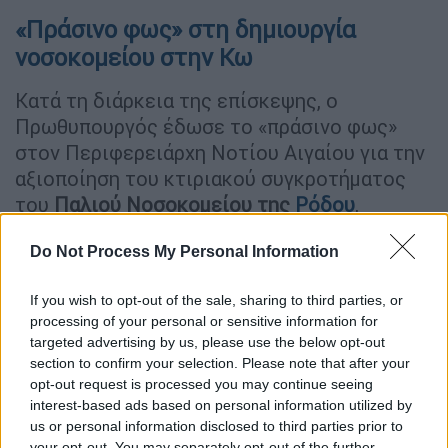
«Πράσινο φως» στη δημιουργία
νοσοκομείου στην Κω
Κατά τη διάρκεια της επίσκεψης, ο
Πρωθυπουργός έδωσε το «πράσινο φως»
στον Περιφερειάρχη Νοτίου Αιγαίου για την
αξιοποίηση του κτιριακού συγκροτήματος
του
Παλιού Νοσοκομείου της
Ρόδου
,
ανοίγοντας τον δρόμο για την προώθηση
Do Not Process My Personal Information
ενός έργου που απασχολεί επί χρόνια την
τοπική κοινωνία.
If you wish to opt-out of the sale, sharing to third parties, or
Παράλληλα, ανακοίνωσε τη δημιουργία νέου
processing of your personal or sensitive information for
targeted advertising by us, please use the below opt-out
Νοσοκομείου στην Κω,
μία εξέλιξη
section to confirm your selection. Please note that after your
ιδιαίτερης σημασίας για την ενίσχυση των
opt-out request is processed you may continue seeing
υγειονομικών υποδομών στα νησιά της
interest-based ads based on personal information utilized by
περιοχής και τη βελτίωση των παρεχόμενων
us or personal information disclosed to third parties prior to
your opt-out. You may separately opt-out of the further