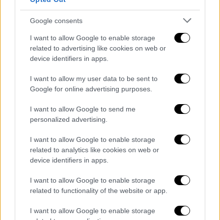
Google consents
I want to allow Google to enable storage
related to advertising like cookies on web or
device identifiers in apps.
I want to allow my user data to be sent to
Google for online advertising purposes.
Μητσοτάκης στη Ρόδο/INTIME
I want to allow Google to send me
Ο
Πρωθυπουργός
επισκέφθηκε στη συνέχεια
personalized advertising.
το λιμάνι της Ρόδου, όπου παρουσία των
υπουργών, του Περιφερειάρχη, των
I want to allow Google to enable storage
related to analytics like cookies on web or
βουλευτών και του προέδρου του Λιμενικού
device identifiers in apps.
Ταμείου Δωδεκανήσου
Βασίλη Βαγιανάκη
,
ενημερώθηκε αναλυτικά για το σχέδιο
I want to allow Google to enable storage
αξιοποίησης και αναβάθμισης του λιμένα.
related to functionality of the website or app.
I want to allow Google to enable storage
Κατά την παρουσίαση δόθηκε ιδιαίτερη