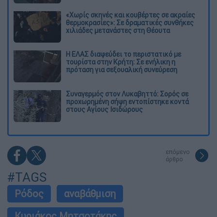
«Χωρίς σκηνές και κουβέρτες σε ακραίες
θερμοκρασίες»: Σε δραματικές συνθήκες
χιλιάδες μετανάστες στη Θέουτα
Η ΕΛΑΣ διαψεύδει το περιστατικό με
τουρίστα στην Κρήτη: Σε ενήλικη η
πρόταση για σεξουαλική συνεύρεση
Συναγερμός στον Λυκαβηττό: Σορός σε
προχωρημένη σήψη εντοπίστηκε κοντά
στους Αγίους Ισιδώρους
επόμενο
άρθρο
#TAGS
Ρόδος
αναβάθμιση
Κυριάκος Μητσοτάκης