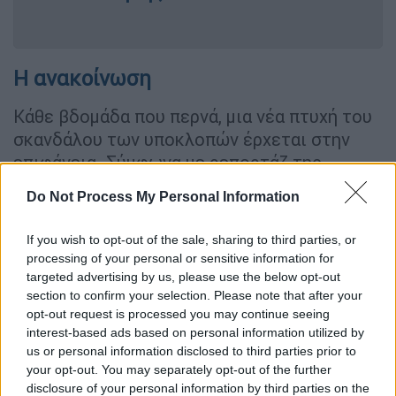
Η ανακοίνωση
Κάθε βδομάδα που περνά, μια νέα πτυχή του
σκανδάλου των υποκλοπών έρχεται στην
επιφάνεια. Σύμφωνα με ρεπορτάζ της
εφημερίδας
«Το Βήμα»
, ο Ταλ Ντίλιαν,
Do Not Process My Personal Information
ιδιοκτήτης της Intellexa και πρώην
αξιωματικός των Ενόπλων Δυνάμεων του
If you wish to opt-out of the sale, sharing to third parties, or
Ισραήλ,
έχει στα χέρια του έγγραφα
processing of your personal or sensitive information for
ελληνικών κρατικών υπηρεσιών με τη μορφή
targeted advertising by us, please use the below opt-out
section to confirm your selection. Please note that after your
«συστατικής επιστολής»
, που θα βοηθούσαν
opt-out request is processed you may continue seeing
την εξαγωγή του κακόβουλου
interest-based ads based on personal information utilized by
κατασκοπευτικού λογισμικού Predator σε
us or personal information disclosed to third parties prior to
άλλες χώρες. Στα έγγραφα, σύμφωνα με το
your opt-out. You may separately opt-out of the further
disclosure of your personal information by third parties on the
ίδιο ρεπορτάζ, παρουσιάζεται το
Predator