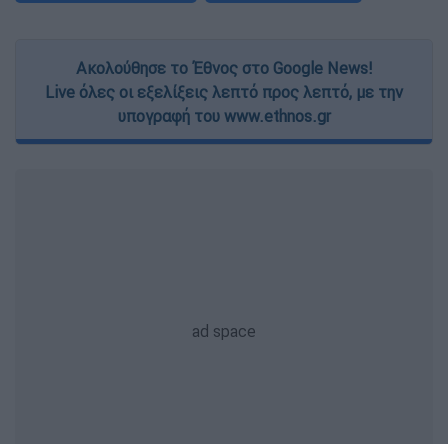
Ακολούθησε το Έθνος στο Google News!
Live όλες οι εξελίξεις λεπτό προς λεπτό, με την
υπογραφή του www.ethnos.gr