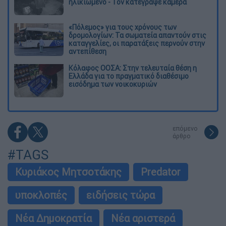
ηλικιωμένο - Τον κατέγραψε κάμερα
«Πόλεμος» για τους χρόνους των
δρομολογίων: Τα σωματεία απαντούν στις
καταγγελίες, οι παρατάξεις περνούν στην
αντεπίθεση
Κόλαφος ΟΟΣΑ: Στην τελευταία θέση η
Ελλάδα για το πραγματικό διαθέσιμο
εισόδημα των νοικοκυριών
επόμενο
άρθρο
#TAGS
Κυριάκος Μητσοτάκης
Predator
υποκλοπές
ειδήσεις τώρα
Νέα Δημοκρατία
Νέα αριστερά