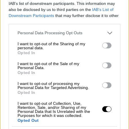
IAB’s list of downstream participants. This information may
ως σύστημα που λειτουργούσε νόμιμα στην
also be disclosed by us to third parties on the
IAB’s List of
Ελλάδα.
Downstream Participants
that may further disclose it to other
third parties.
Ο ισχυρισμός του
Ταλ Ντίλιαν
έρχεται να
Please note that this website/app uses one or more Google
συμπληρώσει παλαιότερες δημοσιογραφικές
Personal Data Processing Opt Outs
services and may gather and store information including but
αποκαλύψεις του “Inside Story”, που
not limited to your visit or usage behaviour. You may click to
I want to opt-out of the Sharing of my
βασίζοντας και σε έρευνα του Υπ.Εξ..
personal data.
grant or deny consent to Google and its third-party tags to
Opted In
Σύμφωνα με αυτές το υπουργείο
use your data for below specified purposes in below Google
consent section.
Εξωτερικών είχε εγκρίνει το 2021 και το
I want to opt-out of the Sale of my
Personal Data.
2022 πέντε φορές την εξαγωγή του Predator
Opted In
σε ανελεύθερα καθεστώτα ή σε χώρες που
I want to opt-out of processing my
εμπλέκονταν σε πολέμους, όπως την
Personal Data for Targeted Advertising.
Ουκρανία, το Σουδάν και τη Μαδαγασκάρη, με
Opted In
σκοπό να παρακολουθηθούν «εσωτερικοί
I want to opt-out of Collection, Use,
εχθροί» των κυβερνήσεων.
Retention, Sale, and/or Sharing of my
Personal Data that Is Unrelated with the
Purposes for which it was collected.
Τα σχετικά έγγραφα για τις εξαγωγές, όπως
Opted Out
αποκαλύφθηκε, είχε υπογράψει ο
Γιάννης