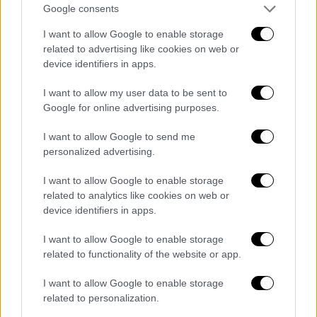
Google consents
Σμυρλής
, που τότε ήταν γενικός γραμματέας
του υπουργείου Εξωτερικών και κατόπιν
I want to allow Google to enable storage
related to advertising like cookies on web or
«επιβραβεύτηκε» από τον Κυριάκο
device identifiers in apps.
Μητσοτάκη με τη θέση του Γενικού
Διευθυντή της Νέας Δημοκρατίας, θέση που
I want to allow my user data to be sent to
διατηρεί μέχρι σήμερα. Οι αιτήσεις είχαν
Google for online advertising purposes.
κατατεθεί από τις εταιρίες Intellexa, στης
I want to allow Google to send me
οποίας τη μετοχική σύνθεση συμμετείχε και
personalized advertising.
ο επιχειρηματίας Φέλιξ Μπίτζιος, και Krikel,
συμφερόντων του επιχειρηματία
Γιάννη
I want to allow Google to enable storage
related to analytics like cookies on web or
Λαβράνου.
device identifiers in apps.
Το σημερινό δημοσίευμα αποτελεί μια ακόμα
I want to allow Google to enable storage
απόδειξη πως η κυβέρνηση Μητσοτάκη
related to functionality of the website or app.
συνεργάστηκε στενά και επανειλημμένα με
τις εταιρίες που εμπορεύονταν το Predator:
I want to allow Google to enable storage
related to personalization.
Συνεργάστηκε επίσημα με τον Ταλ Ντίλιαν