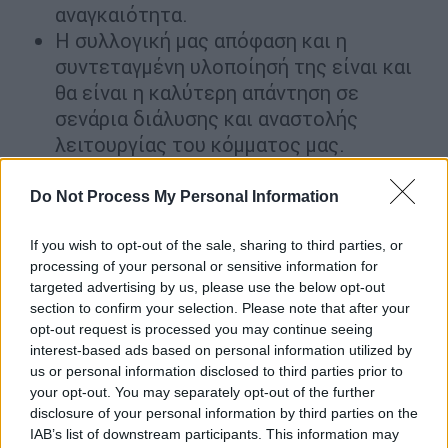
αναγκαιότητα.
Η συλλογική μας απόφαση και η
συντεταγμένη υλοποίησή της είναι και
θα είναι η καλύτερη απάντηση σε
σενάρια διάλυσης και αναστολής
λειτουργίας του κόμματος μας.
Αποφασίσαμε:
Do Not Process My Personal Information
Θετική η πρωτοβουλία ΕΛΑΣ, μπορεί να
If you wish to opt-out of the sale, sharing to third parties, or
συμβάλει καθοριστικά στην
processing of your personal or sensitive information for
προοδευτική ανατροπή, τη στηρίζουμε
targeted advertising by us, please use the below opt-out
και την αντιμετωπίζουμε συντροφικά
section to confirm your selection. Please note that after your
και στεκόμαστε δίπλα και όχι απέναντι.
opt-out request is processed you may continue seeing
interest-based ads based on personal information utilized by
Στρατηγικό λάθος η αντιπαράθεση, αλλά
us or personal information disclosed to third parties prior to
και η περιχαράκωση.
your opt-out. You may separately opt-out of the further
Εργαζόμαστε για την ευρεία
disclosure of your personal information by third parties on the
προοδευτική σύγκλιση για την εκλογική
IAB’s list of downstream participants. This information may