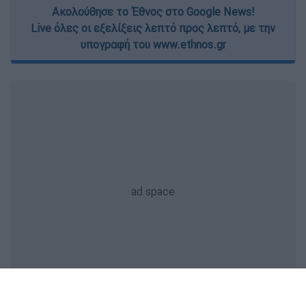
Ακολούθησε το Έθνος στο Google News!
Live όλες οι εξελίξεις λεπτό προς λεπτό, με την
υπογραφή του www.ethnos.gr