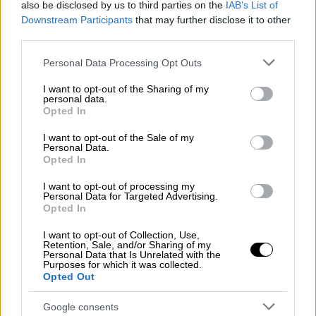
also be disclosed by us to third parties on the
IAB’s List of
ήττα Μητσοτάκη και Δεξιάς. Η
Downstream Participants
that may further disclose it to other
ανασύνθεση απαιτεί και ενότητα.
third parties.
Ο μεγάλος προοδευτικός χώρος μπορεί
Please note that this website/app uses one or more Google
να αποτελέσει και την πολιτική και
Personal Data Processing Opt Outs
services and may gather and store information including but
ιστορική συνέχεια των ιδεών, που
not limited to your visit or usage behaviour. You may click to
I want to opt-out of the Sharing of my
εκπροσωπούμε, και της προγραμματικής
personal data.
grant or deny consent to Google and its third-party tags to
Opted In
μας πρότασης.
use your data for below specified purposes in below Google
consent section.
I want to opt-out of the Sale of my
Σε αυτή την κατεύθυνση αναπτύσσουμε
Personal Data.
Opted In
πολιτική δράση, αλλά και δυναμώνουμε την
δουλειά της ΚΟ ανταποκρινόμενοι και
I want to opt-out of processing my
Personal Data for Targeted Advertising.
σεβόμενοι την εντολή των πολιτών. Το
Opted In
Κοινοβούλιο και η Ευρωβουλή είναι ένα
I want to opt-out of Collection, Use,
πολύτιμο -για την κοινωνία- πεδίο άσκησης
Retention, Sale, and/or Sharing of my
Personal Data that Is Unrelated with the
πολιτικής.
Purposes for which it was collected.
Opted Out
Google consents