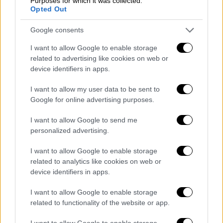
Purposes for which it was collected.
εξελίξεις στον ΣΥΡΙΖΑ, «μας έχουν φτάσει
Opted Out
τόσο χαμηλά».
Google consents
Παππάς: «Καμία εξήγηση για τη
I want to allow Google to enable storage
δημοσκοπική εικόνα του κόμματος»
related to advertising like cookies on web or
device identifiers in apps.
Κατά την εισήγησή του, ο
Νίκος Παππάς
I want to allow my user data to be sent to
εξέφρασε την απογοήτευσή του για τα όσα
Google for online advertising purposes.
είπε ο Σωκράτης Φάμελλος. «Δεν ακούσαμε
τίποτα για οδικό χάρτη. Δεν υπήρξε καμία
I want to allow Google to send me
εξήγηση για τη δημοσκοπική εικόνα του
personalized advertising.
κόμματος. Η προσέγγιση ότι “καλώς
I want to allow Google to enable storage
βαδίζουμε” προκαλεί απογοήτευση. Το
related to analytics like cookies on web or
ζητούμενο είναι η συντεταγμένη πορεία, όχι
device identifiers in apps.
οι προσωπικές διαπραγματεύσεις», είπε στα
I want to allow Google to enable storage
μέλη της ΠΓ.
related to functionality of the website or app.
Όσον αφορά τις πολύ κακές επιδόσεις του
I want to allow Google to enable storage