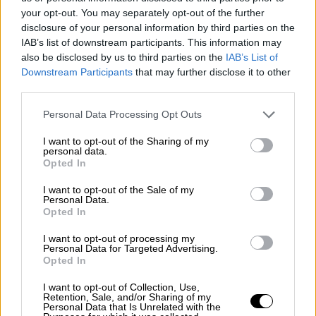
οποία πήραμε. Δεν υπάρχει καμία άλλη λύση
your opt-out. You may separately opt-out of the further
για το χώρο». «Γιατί δεν είναι δυνατόν όταν
disclosure of your personal information by third parties on the
έχεις από την ΕΛ.Α.Σ. μία εκφώνηση
IAB’s list of downstream participants. This information may
στρατηγικού χαρακτήρα -και είναι δικαίωμά
also be disclosed by us to third parties on the
IAB’s List of
τους-, η οποία λέει ότι δε συνεργαζόμαστε
Downstream Participants
that may further disclose it to other
third parties.
με κόμματα, δε συνεργαζόμαστε με εν
ενέργεια βουλευτές, μιλάμε μόνο με άτομα,
Please note that this website/app uses one or more Google
Personal Data Processing Opt Outs
services and may gather and store information including but
με προσωπικότητες που έρχονται χωρίς το
not limited to your visit or usage behaviour. You may click to
I want to opt-out of the Sharing of my
φορτίο του αξιώματος τους, (εμείς) εδώ να
personal data.
grant or deny consent to Google and its third-party tags to
Opted In
επιμένουμε». Ο Παύλος Πολάκης είπε στους
use your data for below specified purposes in below Google
δημοσιογράφους ότι ζήτησε ξεκάθαρα από
consent section.
I want to opt-out of the Sale of my
Personal Data.
τον Σωκράτη Φάμελλο να μιλήσει επισήμως
Opted In
με τον Αλέξη Τσίπρα, για να επιβεβαιώσει
«ότι ή δεν συνεργάζεται ή ότι
I want to opt-out of processing my
Personal Data for Targeted Advertising.
συνεργάζεται». «Δεν μπορούμε να
Opted In
παρατείνεται αυτή η κατάσταση απαξίωσης
I want to opt-out of Collection, Use,
αυτοεξευτελισμού και διάλυσης, δεν
Retention, Sale, and/or Sharing of my
Personal Data that Is Unrelated with the
γίνεται», σχολίασε λέγοντας ότι, οι