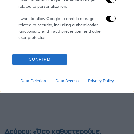
ΣΥΡΙΖΑ στις δημοσκοπήσεις, πληροφορίες
related to personalization.
αναφέρουν ότι, κατά τη συνεδρίαση, Παύλος
I want to allow Google to enable storage
Πολάκης, Νίκος Παππάς, Ρένα Δούρου αλλά
related to security, including authentication
και Τρύφων Αλεξιάδης, κατηγόρησαν ευθέως
functionality and fraud prevention, and other
τον πρόεδρο του κόμματος ότι, «
πήρες τον
user protection.
ΣΥΡΙΖΑ στο 10% και τον έφτασες στο 1%
».
CONFIRM
Data Deletion
Data Access
Privacy Policy
Δούρου: «Όσο καθυστερούμε,