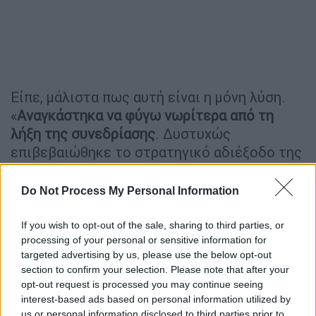
Είπε, μάλιστα πως αυτή είναι η μόνη λύση.
«
Αναγκάστηκα να φύγω νωρίτερα από τη
λήξη της συνεδρίασης
. Δυστυχώς
επιβεβαιώθηκε το στρατηγικό αδιέξοδο της
πολιτικής που ακολουθεί αυτή τη στιγμή με
βάση την απόφαση της Κεντρικής Επιτροπής
Do Not Process My Personal Information
ο πρόεδρος του ΣΥΡΙΖΑ σε σχέση με την
προοδευτική ανασύνθεση του χώρου και την
If you wish to opt-out of the sale, sharing to third parties, or
processing of your personal or sensitive information for
πορεία του ΣΥΡΙΖΑ», είπε αποχωρώντας από
targeted advertising by us, please use the below opt-out
την Κουμουνδούρου και πρόσθεσε: «Θεωρώ
section to confirm your selection. Please note that after your
ότι η μόνη λύση είναι να ξαναγίνει Κεντρική
opt-out request is processed you may continue seeing
Επιτροπή και να αλλάξει η απόφαση την
interest-based ads based on personal information utilized by
us or personal information disclosed to third parties prior to