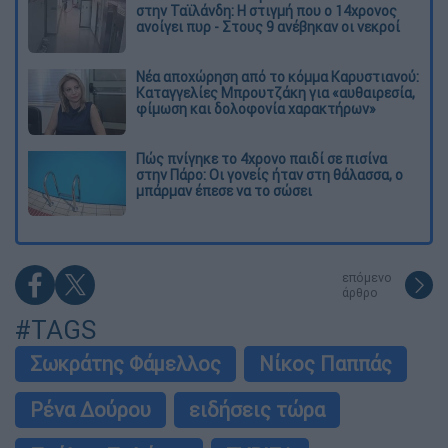
στην Ταϊλάνδη: Η στιγμή που ο 14χρονος
ανοίγει πυρ - Στους 9 ανέβηκαν οι νεκροί
Νέα αποχώρηση από το κόμμα Καρυστιανού:
Καταγγελίες Μπρουτζάκη για «αυθαιρεσία,
φίμωση και δολοφονία χαρακτήρων»
Πώς πνίγηκε το 4χρονο παιδί σε πισίνα
στην Πάρο: Οι γονείς ήταν στη θάλασσα, ο
μπάρμαν έπεσε να το σώσει
επόμενο
άρθρο
#TAGS
Σωκράτης Φάμελλος
Νίκος Παππάς
Ρένα Δούρου
ειδήσεις τώρα